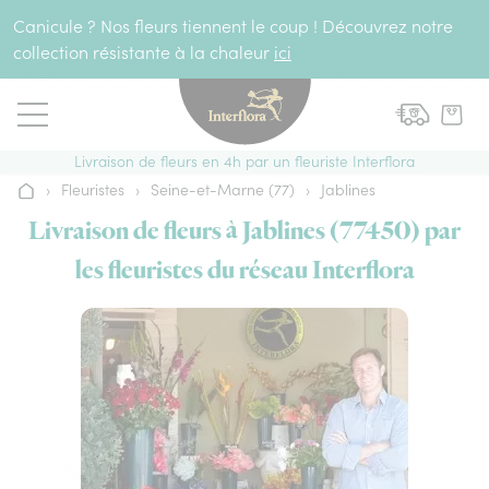
Aller au contenu
Canicule ? Nos fleurs tiennent le coup ! Découvrez notre
collection résistante à la chaleur
ici
Livraison de fleurs en 4h par un fleuriste Interflora
›
Fleuristes
›
Seine-et-Marne (77)
›
Jablines
Accueil
Livraison de fleurs à Jablines (77450) par
les fleuristes du réseau Interflora