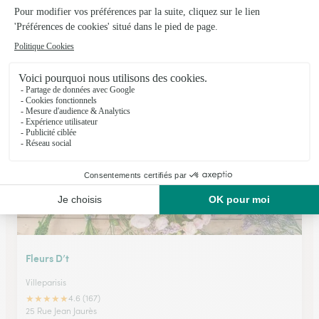
Monceau Fleurs
Meaux
★
★
★
★
★
4.4 (290)
1 cour Raoult
Voir la boutique
Fleurs D’t
Villeparisis
★
★
★
★
★
4.6 (167)
25 Rue Jean Jaurès