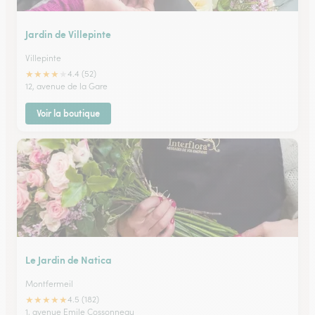
Jardin de Villepinte
Villepinte
★
★
★
★
★
4.4 (52)
12, avenue de la Gare
Voir la boutique
Le Jardin de Natica
Montfermeil
★
★
★
★
★
4.5 (182)
1, avenue Emile Cossonneau