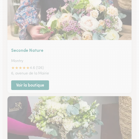
Seconde Nature
Montry
★
★
★
★
★
4.6 (126)
6, avenue de la Mairie
Voir la boutique