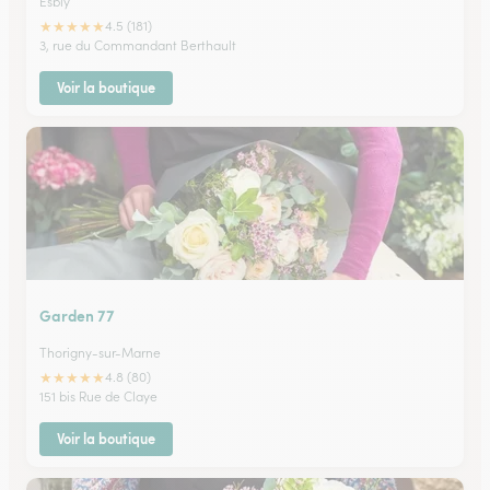
Esbly
★
★
★
★
★
4.5 (181)
3, rue du Commandant Berthault
Voir la boutique
Garden 77
Thorigny-sur-Marne
★
★
★
★
★
4.8 (80)
151 bis Rue de Claye
Voir la boutique