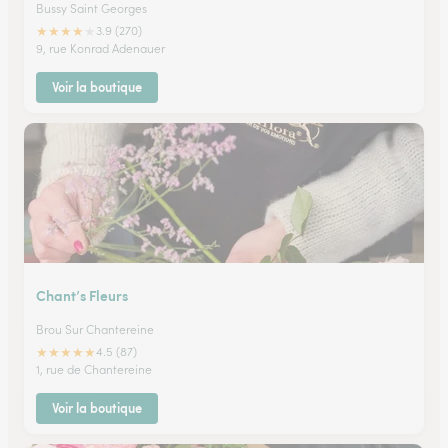
Bussy Saint Georges
★
★
★
★
★
3.9 (270)
9, rue Konrad Adenauer
Voir la boutique
Chant’s Fleurs
Brou Sur Chantereine
★
★
★
★
★
4.5 (87)
1, rue de Chantereine
Voir la boutique