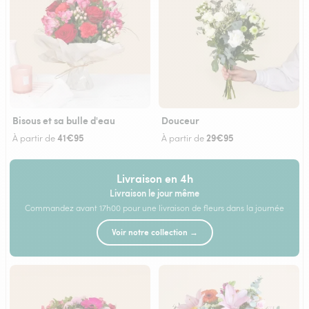
Bisous et sa bulle d'eau
Douceur
41€95
29€95
À partir de
À partir de
Livraison en 4h
Livraison le jour même
Commandez avant 17h00 pour une livraison de fleurs dans la journée
Voir notre collection →