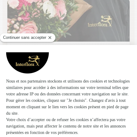
Bambou Fleurs
Meaux
★
★
★
★
★
4.9 (106)
4, rue Notre Dame
Voir la boutique