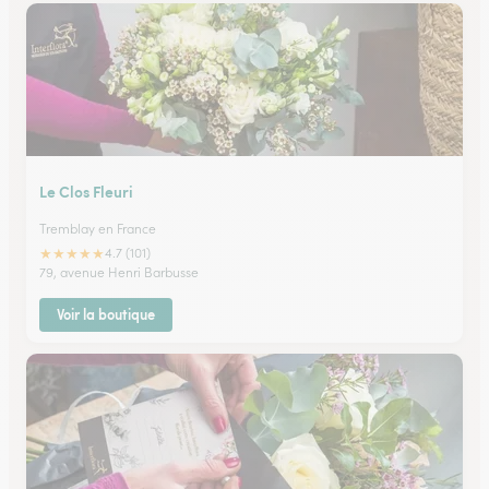
Le Clos Fleuri
Tremblay en France
★
★
★
★
★
4.7 (101)
79, avenue Henri Barbusse
Voir la boutique