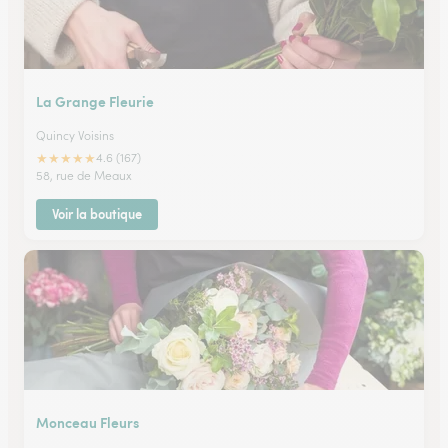
La Grange Fleurie
Quincy Voisins
★
★
★
★
★
4.6 (167)
58, rue de Meaux
Voir la boutique
Monceau Fleurs