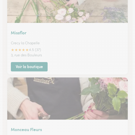
Missflor
Crecy la Chapelle
★
★
★
★
★
4.5 (37)
3, rue des Bouleurs
Voir la boutique
Monceau Fleurs