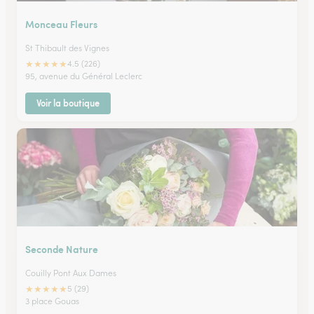
Monceau Fleurs
St Thibault des Vignes
★
★
★
★
★
4.5 (226)
95, avenue du Général Leclerc
Voir la boutique
Seconde Nature
Couilly Pont Aux Dames
★
★
★
★
★
5 (29)
3 place Gouas