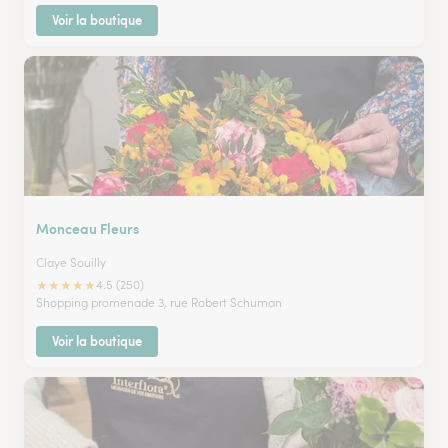
Voir la boutique
Monceau Fleurs
Claye Souilly
★
★
★
★
★
4.5 (250)
Shopping promenade 3, rue Robert Schuman
Voir la boutique