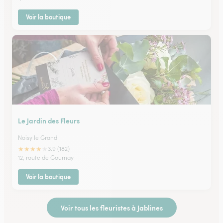
Voir la boutique
Le Jardin des Fleurs
Noisy le Grand
★
★
★
★
★
3.9 (182)
12, route de Gournay
Voir la boutique
Voir tous les fleuristes à Jablines