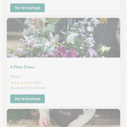
Voir la boutique
A Fleur D’eau
Noisiel
★
★
★
★
★
4.5 (376)
29, place Emile Menier
Voir la boutique