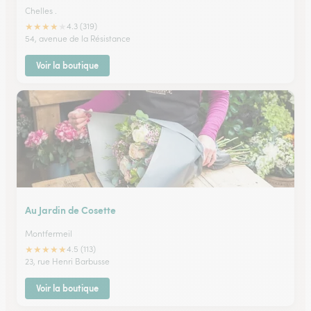
Chelles .
★
★
★
★
★
4.3 (319)
54, avenue de la Résistance
Voir la boutique
Au Jardin de Cosette
Montfermeil
★
★
★
★
★
4.5 (113)
23, rue Henri Barbusse
Voir la boutique