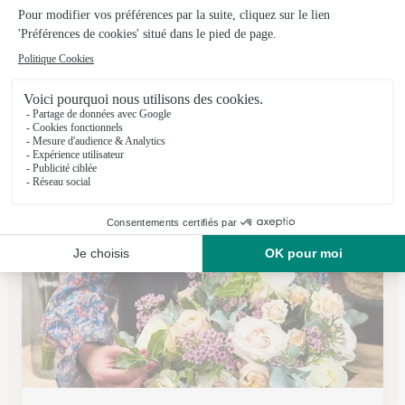
Ker-Flor
Montgeron
★
★
★
★
★
4.5 (102)
94 bis, avenue de la République
Voir la boutique