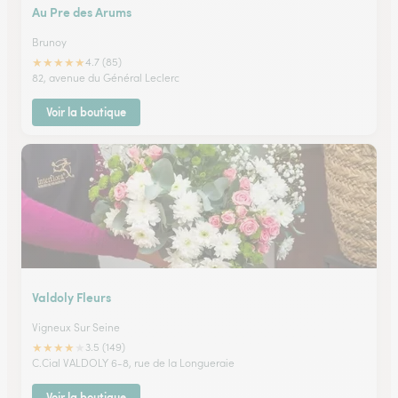
Au Pre des Arums
Brunoy
★
★
★
★
★
4.7 (85)
82, avenue du Général Leclerc
Voir la boutique
Valdoly Fleurs
Vigneux Sur Seine
★
★
★
★
★
3.5 (149)
C.Cial VALDOLY 6-8, rue de la Longueraie
Voir la boutique