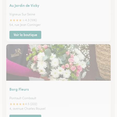
Au Jardin de Vicky
Vigneux Sur Seine
★
★
★
★
★
4.3 (106)
54, rue Jean Corringer
Voir la boutique
Borg Fleurs
Pontault Combault
★
★
★
★
★
4.5 (222)
4, avenue Charles Rouxel