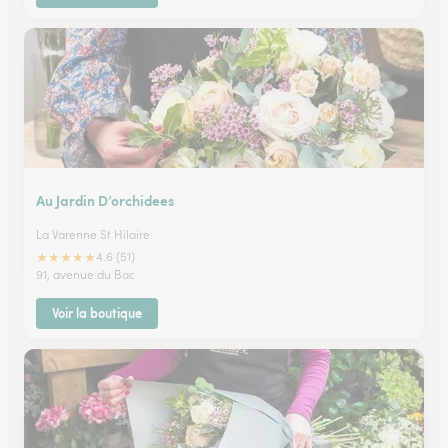
Au Jardin D’orchidees
La Varenne St Hilaire
★
★
★
★
★
4.6 (51)
91, avenue du Bac
Voir la boutique