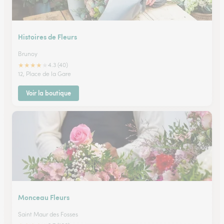
Histoires de Fleurs
Brunoy
★
★
★
★
★
4.3 (40)
12, Place de la Gare
Voir la boutique
Monceau Fleurs
Saint Maur des Fosses