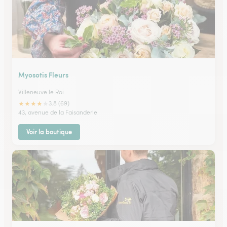
Myosotis Fleurs
Villeneuve le Roi
★
★
★
★
★
3.8 (69)
43, avenue de la Faisanderie
Voir la boutique