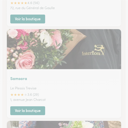
★
★
★
★
★
4.6 (56)
72, rue du Général de Gaulle
Voir la boutique
Samsara
Le Plessis Trevise
★
★
★
★
★
3.6 (29)
1, avenue Jean Charcot
Voir la boutique