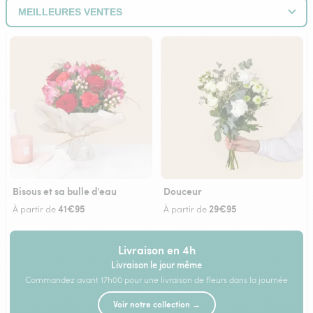
Bisous et sa bulle d'eau
Douceur
41€95
29€95
À partir de
À partir de
Livraison en 4h
Livraison le jour même
Commandez avant 17h00 pour une livraison de fleurs dans la journée
Voir notre collection →