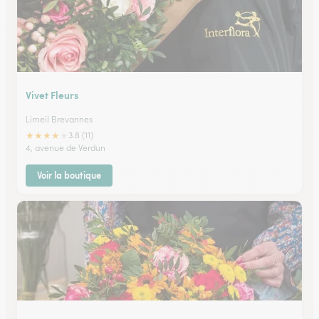
Vivet Fleurs
Limeil Brevannes
★
★
★
★
★
3.8 (11)
4, avenue de Verdun
Voir la boutique