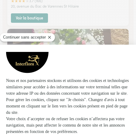
★
★
★
★
★
3.7 (166)
20, avenue du Bac de Varennes St Hilaire
Voir la boutique
Monceau Fleurs
Creteil
★
★
★
★
★
3.7 (133)
C.Cial Créteil Soleil niveau 2 - Porte 24
Voir la boutique