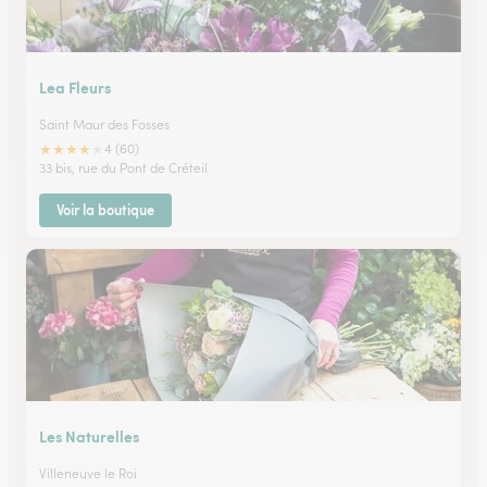
Lea Fleurs
Saint Maur des Fosses
★
★
★
★
★
4 (60)
33 bis, rue du Pont de Créteil
Voir la boutique
Les Naturelles
Villeneuve le Roi