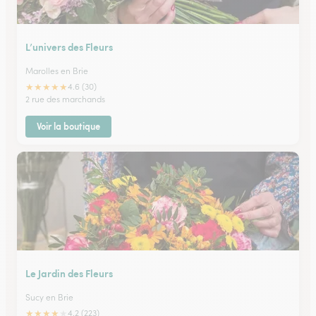
L’univers des Fleurs
Marolles en Brie
★
★
★
★
★
4.6 (30)
2 rue des marchands
Voir la boutique
Le Jardin des Fleurs
Sucy en Brie
★
★
★
★
★
4.2 (223)