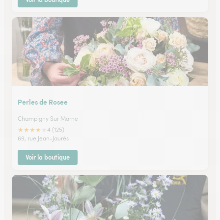
Perles de Rosee
Champigny Sur Marne
★
★
★
★
★
4 (125)
69, rue Jean-Jaurès
Voir la boutique