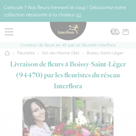
Aller au contenu
Canicule ? Nos fleurs tiennent le coup ! Découvrez notre
collection résistante à la chaleur
ici
Livraison de fleurs en 4h par un fleuriste Interflora
›
Fleuristes
›
Val-de-Marne (94)
›
Boissy-Saint-Léger
Accueil
Livraison de fleurs à Boissy-Saint-Léger
(94470) par les fleuristes du réseau
Interflora