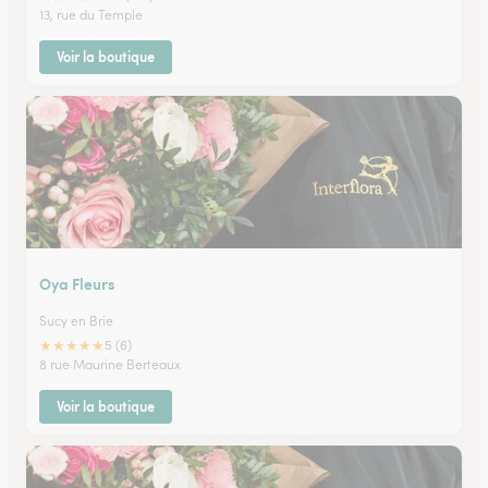
13, rue du Temple
Voir la boutique
Oya Fleurs
Sucy en Brie
★
★
★
★
★
5 (6)
8 rue Maurine Berteaux
Voir la boutique