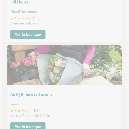
Ioli Fleurs
Limeil Brevannes
★
★
★
★
★
4.7 (103)
Allée des Tulipiers
Voir la boutique
Au Rythme des Saisons
Yerres
★
★
★
★
★
4.1 (135)
45, rue Charles de Gaulle
Voir la boutique