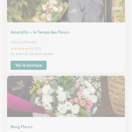
Amaryllis – le Temps des Fleurs
Ozoir la Ferriere
★
★
★
★
★
4.5 (153)
16, avenue Général Leclerc
Voir la boutique
Borg Fleurs