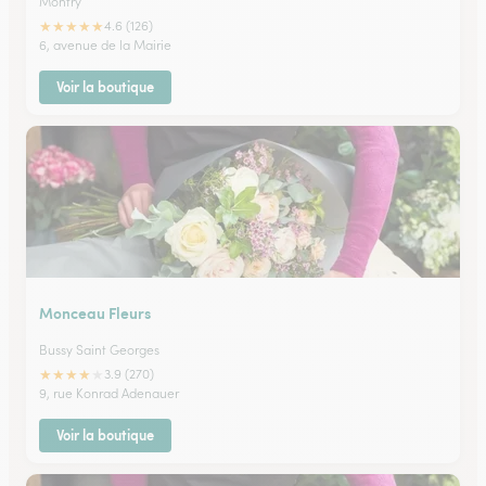
Montry
★
★
★
★
★
4.6 (126)
6, avenue de la Mairie
Voir la boutique
Monceau Fleurs
Bussy Saint Georges
★
★
★
★
★
3.9 (270)
9, rue Konrad Adenauer
Voir la boutique