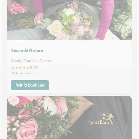
Seconde Nature
Couilly Pont Aux Dames
★
★
★
★
★
5 (29)
3 place Gouas
Voir la boutique