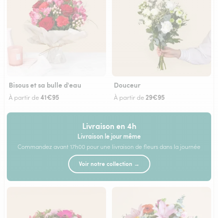
Bisous et sa bulle d'eau
Douceur
41€95
29€95
À partir de
À partir de
Livraison en 4h
Livraison le jour même
Commandez avant 17h00 pour une livraison de fleurs dans la journée
Voir notre collection →