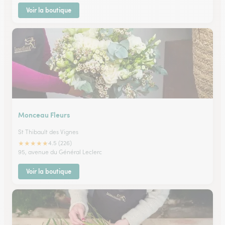
Voir la boutique
Monceau Fleurs
St Thibault des Vignes
★
★
★
★
★
4.5 (226)
95, avenue du Général Leclerc
Voir la boutique