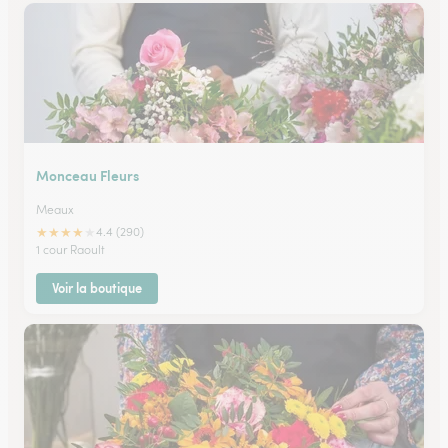
Monceau Fleurs
Meaux
★
★
★
★
★
4.4 (290)
1 cour Raoult
Voir la boutique