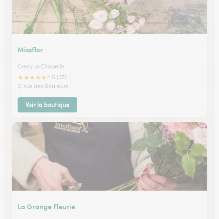
Missflor
Crecy la Chapelle
★
★
★
★
★
4.5 (37)
3, rue des Bouleurs
Voir la boutique
La Grange Fleurie