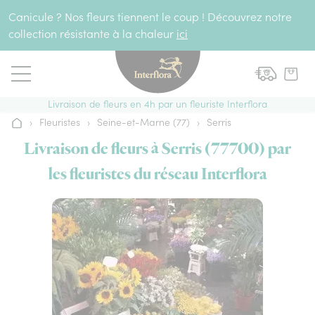
Aller au contenu
Canicule ? Nos fleurs tiennent le coup ! Découvrez notre
collection résistante à la chaleur
ici
Livraison de fleurs en 4h par un fleuriste Interflora
›
Fleuristes
›
Seine-et-Marne (77)
›
Serris
Accueil
Livraison de fleurs à Serris (77700) par
les fleuristes du réseau Interflora