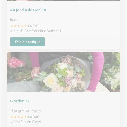
Au Jardin de Cecilia
Esbly
★
★
★
★
★
4.5 (181)
3, rue du Commandant Berthault
Voir la boutique
Garden 77
Thorigny-sur-Marne
★
★
★
★
★
4.8 (80)
151 bis Rue de Claye