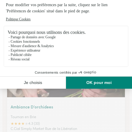
Jet de Fleurs
Tournan en Brie
★
★
★
★
★
4.6 (100)
16, rue de Paris
Voir la boutique
Ambiance D’orchidees
Tournan en Brie
★
★
★
★
★
4.3 (33)
C.Cial Simply Market Rue de la Libération