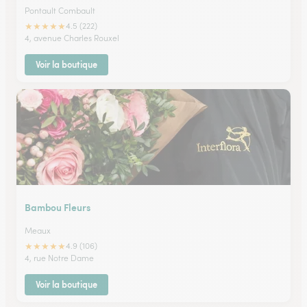
Pontault Combault
★
★
★
★
★
4.5 (222)
4, avenue Charles Rouxel
Voir la boutique
Bambou Fleurs
Meaux
★
★
★
★
★
4.9 (106)
4, rue Notre Dame
Voir la boutique