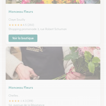
Monceau Fleurs
Claye Souilly
★
★
★
★
★
4.5 (250)
Shopping promenade 3, rue Robert Schuman
Voir la boutique
Monceau Fleurs
Chelles .
★
★
★
★
★
4.3 (319)
54, avenue de la Résistance