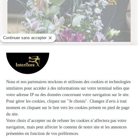
A Fleur D’eau
Noisiel
★
★
★
★
★
4.5 (376)
29, place Emile Menier
Voir la boutique