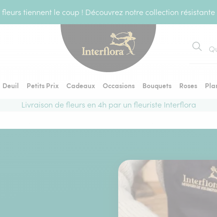
fleurs tiennent le coup ! Découvrez notre collection résistante
Recher
Deuil
Petits Prix
Cadeaux
Occasions
Bouquets
Roses
Pla
Livraison de fleurs en 4h par un fleuriste Interflora