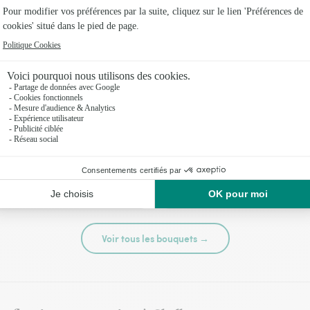
té
Tutti frutti
44,95 €
Voir tous les bouquets →