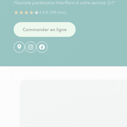
Fleuriste partenaire Interflora à votre service 7j/7
★
★
★
★
★
4.3/5 (319 avis)
Commander en ligne