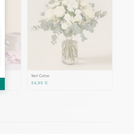
Vert Coton
54,95 €