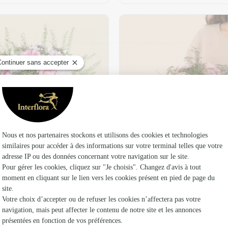
t son vase offert
Plaisir fleuri
36,95 €