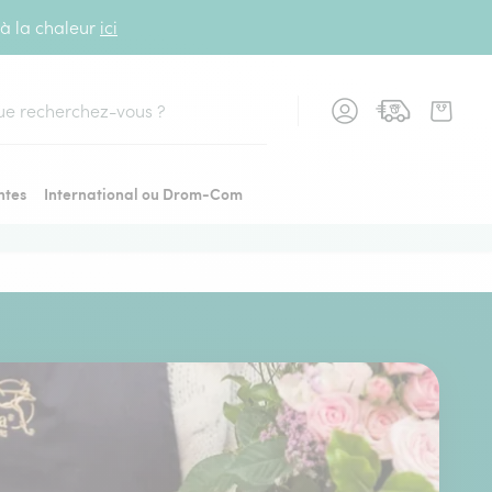
 à la chaleur
ici
cher
ntes
International ou Drom-Com