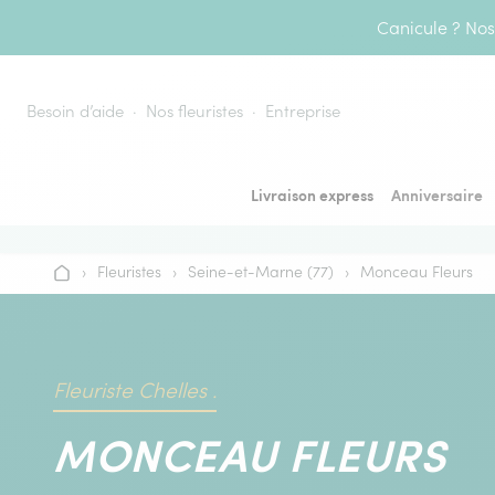
Aller au contenu
Canicule ? Nos 
Besoin d’aide
Nos fleuristes
Entreprise
Livraison express
Anniversaire
›
Fleuristes
›
Seine-et-Marne (77)
›
Monceau Fleurs
Accueil
Fleuriste Chelles .
MONCEAU FLEURS