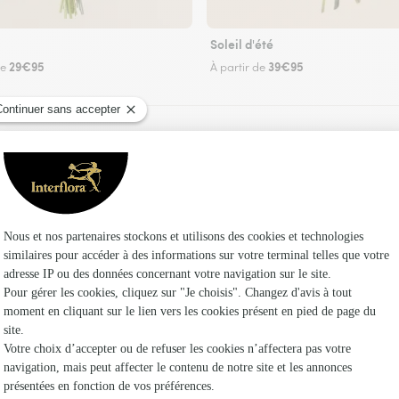
Soleil d'été
29€95
39€95
de
À partir de
Faire livrer des fleurs
uriste Interflora à Montereau-sur-le-Jard et da
Les fleur
Fleuristes
Fleuristes