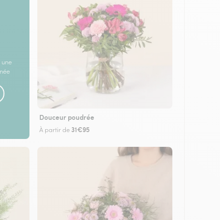
 une
rnée
Douceur poudrée
31€95
À partir de