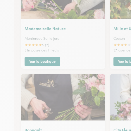
Mademoiselle Nature
Mille et 
Montereau Sur le Jard
Cesson
★
★
★
★
★
★
★
★
★
★
5 (2)
3 Impasse des Tilleuls
37, avenue
Voir la boutique
Voir la
Bonnault
City Fleu