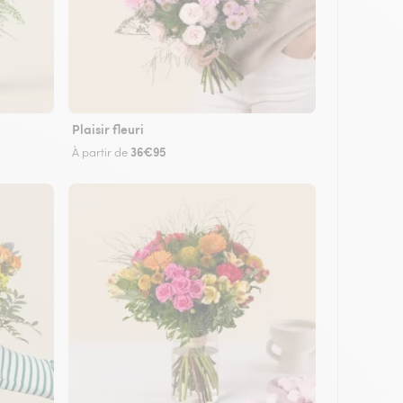
Plaisir fleuri
36€95
À partir de