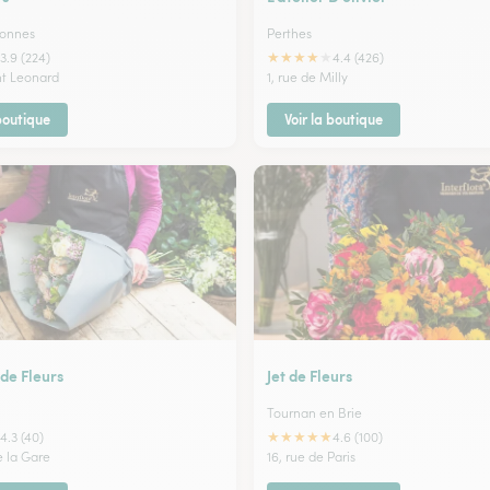
sonnes
Perthes
★
★
★
★
★
3.9 (224)
4.4 (426)
nt Leonard
1, rue de Milly
 boutique
Voir la boutique
 de Fleurs
Jet de Fleurs
Tournan en Brie
★
★
★
★
★
4.3 (40)
4.6 (100)
e la Gare
16, rue de Paris