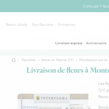
Aller au contenu
Canicule ? Nos 
Besoin d’aide
Nos fleuristes
Entreprise
Livraison express
Anniversaire
›
Fleuristes
›
Seine-et-Marne (77)
›
Montereau-sur-le-
Accueil
Livraison de fleurs à Monte
Les fl
7j/7, 
fleurs.
Bouque