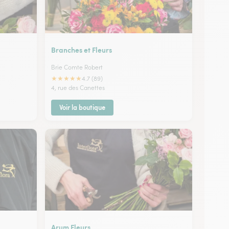
Branches et Fleurs
Brie Comte Robert
★
★
★
★
★
4.7 (89)
4, rue des Canettes
Voir la boutique
Arum Fleurs