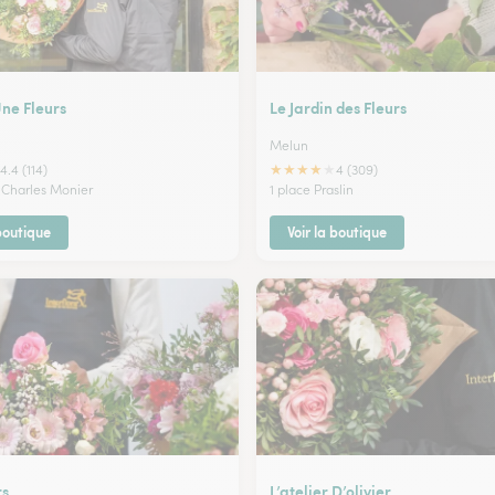
Une Fleurs
Le Jardin des Fleurs
Melun
★
★
★
★
★
4.4 (114)
4 (309)
 Charles Monier
1 place Praslin
 boutique
Voir la boutique
rs
L’atelier D’olivier