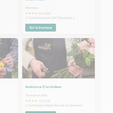
Mennecy
★
★
★
★
★
4.5 (40)
C.Cial Intermarché ZAC Montvrain 2
Voir la boutique
Ambiance D’orchidees
Tournan en Brie
★
★
★
★
★
4.3 (33)
C.Cial Simply Market Rue de la Libération