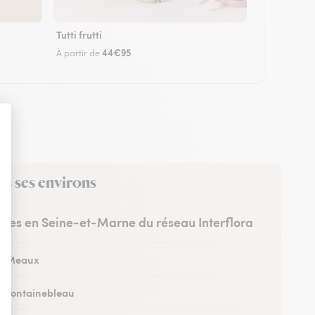
Tutti frutti
44€95
À partir de
ns ses environs
istes en Seine-et-Marne du réseau Interflora
 à Meaux
 à Fontainebleau