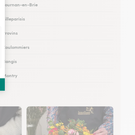
 à Tournan-en-Brie
à Villeparisis
à Provins
 à Coulommiers
 à Nangis
 à Montry
 à Nemours
à Esbly