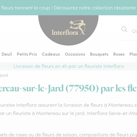
fleurs tiennent le coup ! Découvrez notre collection résistante
Recher
Deuil
Petits Prix
Cadeaux
Occasions
Bouquets
Roses
Pla
Livraison de fleurs en 4h par un fleuriste Interflora
Jard
reau-sur-le-Jard (77950) par les fle
euristes Interflora assurent la livraison de fleurs à Montereau 
par un fleuriste à Montereau sur le jard. Interflora Seine-et-
ts de roses ou de fleurs de saison, compositions de fleurs piq