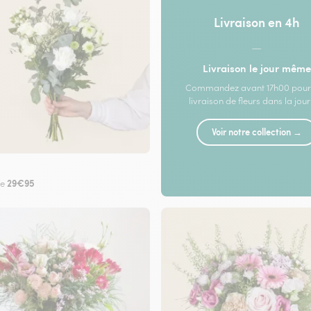
Livraison en 4h
—
Livraison le jour même
Commandez avant 17h00 pour
livraison de fleurs dans la jou
Voir notre collection →
29€95
de