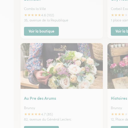
Combs la Ville
Corbeil Es
★
★
★
★
★
★
★
★
★
★
4.6 (102)
35, avenue de la Republique
1 place sai
Voir la boutique
Voir la
Au Pre des Arums
Histoires
Brunoy
Brunoy
★
★
★
★
★
★
★
★
★
★
4.7 (85)
82, avenue du Général Leclerc
12, Place d