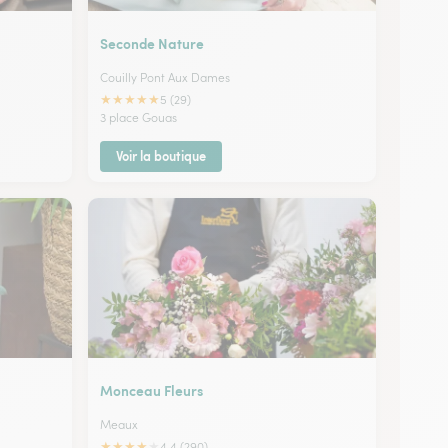
Seconde Nature
Couilly Pont Aux Dames
★
★
★
★
★
5 (29)
3 place Gouas
Voir la boutique
Monceau Fleurs
Meaux
★
★
★
★
★
4.4 (290)