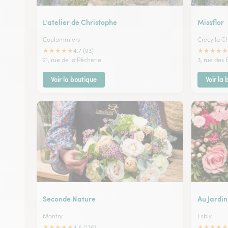
L’atelier de Christophe
Missflor
Coulommiers
Crecy la C
★
★
★
★
★
★
★
★
★
★
4.7 (93)
21, rue de la Pêcherie
3, rue des 
Voir la boutique
Voir la
Seconde Nature
Au Jardin
Montry
Esbly
★
★
★
★
★
★
★
★
★
★
4.6 (126)