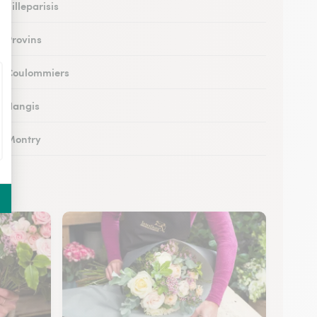
à Villeparisis
à Provins
 à Coulommiers
 à Nangis
 à Montry
 à Nemours
à Esbly