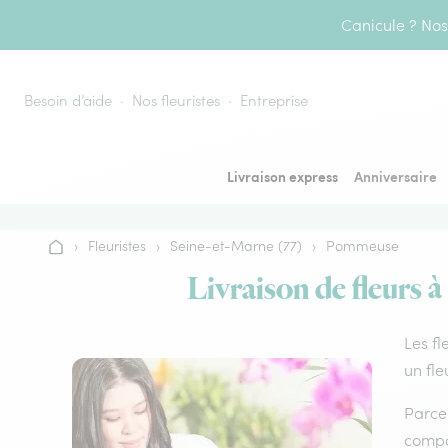
Aller au contenu
Canicule ? Nos 
Besoin d’aide
Nos fleuristes
Entreprise
Livraison express
Anniversaire
›
Fleuristes
›
Seine-et-Marne (77)
›
Pommeuse
Accueil
Livraison de fleurs à
Les fl
un fle
Parce 
compos