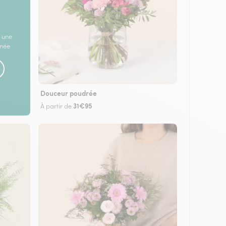
 une
rnée
Douceur poudrée
31€95
À partir de