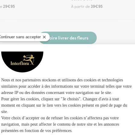
29€95
39€95
de
À partir de
Faire livrer des fleurs
un fleuriste Interflora à Pommeuse et dans ses
Les fleur
Fleuristes
Fleuristes
Fleuristes