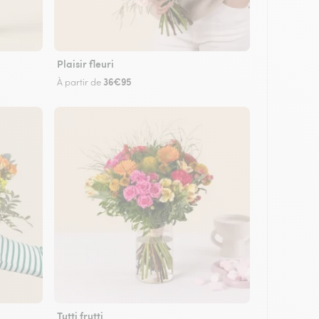
Plaisir fleuri
36€95
À partir de
Tutti frutti