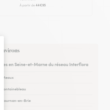
44€95
À partir de
 environs
istes en Seine-et-Marne du réseau Interflora
 à Meaux
 à Fontainebleau
 à Tournan-en-Brie