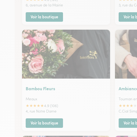
6, avenue de la Mairie
3, rue du 
Voir la boutique
Voir la
Bambou Fleurs
Ambiance
Meaux
Tournan en
★
★
★
★
★
★
★
★
★
★
4.9 (106)
4, rue Notre Dame
C.Cial Sim
Voir la boutique
Voir la