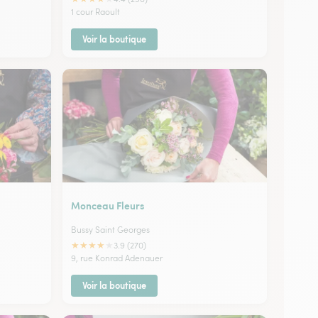
1 cour Raoult
Voir la boutique
Monceau Fleurs
Bussy Saint Georges
★
★
★
★
★
3.9 (270)
9, rue Konrad Adenauer
Voir la boutique