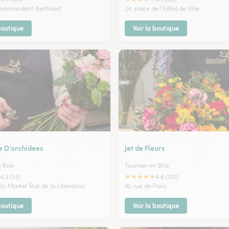
Commandant Berthault
24, place de l'hôtel de Ville
 boutique
Voir la boutique
 D’orchidees
Jet de Fleurs
 Brie
Tournan en Brie
★
★
★
★
★
4.3 (33)
4.6 (100)
ply Market Rue de la Libération
16, rue de Paris
 boutique
Voir la boutique