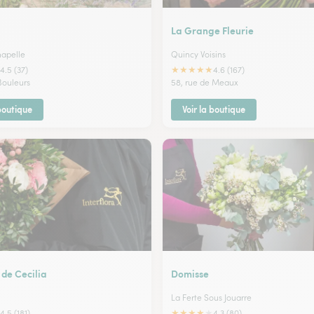
La Grange Fleurie
hapelle
Quincy Voisins
★
★
★
★
★
4.5 (37)
4.6 (167)
Bouleurs
58, rue de Meaux
 boutique
Voir la boutique
 de Cecilia
Domisse
La Ferte Sous Jouarre
★
★
★
★
★
4.5 (181)
4.3 (80)