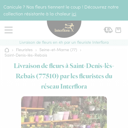
Aller au contenu
Canicule ? Nos fleurs tiennent le coup ! Découvrez notre
collection résistante à la chaleur
ici
Livraison de fleurs en 4h par un fleuriste Interflora
›
Fleuristes
›
Seine-et-Marne (77)
›
Accueil
Saint-Denis-lès-Rebais
Livraison de fleurs à Saint-Denis-lès-
Rebais (77510) par les fleuristes du
réseau Interflora