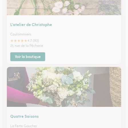
L’atelier de Christophe
Coulommiers
★
★
★
★
★
4.7 (93)
21, rue de la Pêcherie
Voir la boutique
Quatre Saisons
La Ferte Gaucher