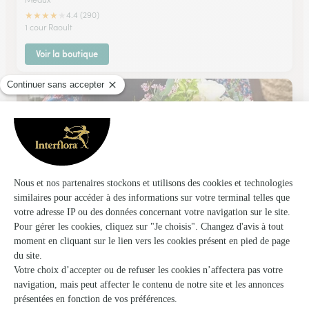
★
★
★
★
★
4.4 (290)
1 cour Raoult
Voir la boutique
La Maison des Fleurs
Chateau Thierry
★
★
★
★
★
4.3 (42)
61, rue Carnot
Voir la boutique