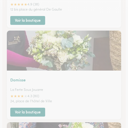
★
★
★
★
★
4.9 (38)
12 bis place du général De Gaulle
Voir la boutique
Domisse
La Ferte Sous Jouarre
★
★
★
★
★
4.3 (80)
24, place de l'hôtel de Ville
Voir la boutique