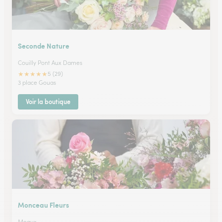
Seconde Nature
Couilly Pont Aux Dames
★
★
★
★
★
5 (29)
3 place Gouas
Voir la boutique
Monceau Fleurs
Meaux