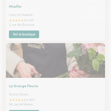
Missflor
Crecy la Chapelle
★
★
★
★
★
4.5 (37)
3, rue des Bouleurs
Voir la boutique
La Grange Fleurie
Quincy Voisins
★
★
★
★
★
4.6 (167)
58, rue de Meaux