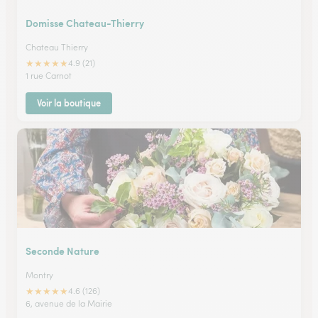
Domisse Chateau-Thierry
Chateau Thierry
★
★
★
★
★
4.9 (21)
1 rue Carnot
Voir la boutique
Seconde Nature
Montry
★
★
★
★
★
4.6 (126)
6, avenue de la Mairie