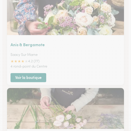
Anis & Bergamote
Saacy Sur Marne
★
★
★
★
★
4.2 (77)
4 rond-point du Centre
Voir la boutique