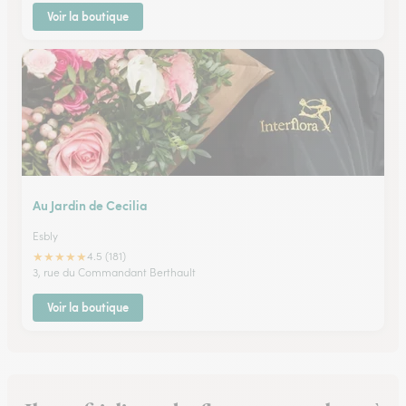
Voir la boutique
Au Jardin de Cecilia
Esbly
★
★
★
★
★
4.5 (181)
3, rue du Commandant Berthault
Voir la boutique