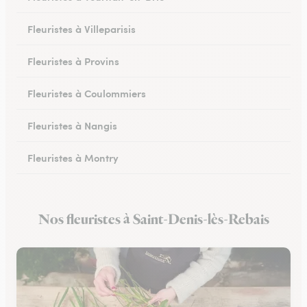
Fleuristes à Villeparisis
Fleuristes à Provins
Fleuristes à Coulommiers
Fleuristes à Nangis
Fleuristes à Montry
Fleuristes à Nemours
Nos fleuristes à Saint-Denis-lès-Rebais
Fleuristes à Esbly