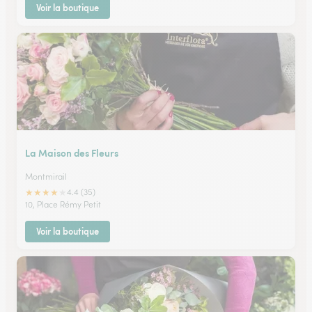
Voir la boutique
La Maison des Fleurs
Montmirail
★
★
★
★
★
4.4 (35)
10, Place Rémy Petit
Voir la boutique