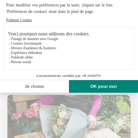
Bambou Fleurs
Meaux
★
★
★
★
★
4.9 (106)
4, rue Notre Dame
Voir la boutique