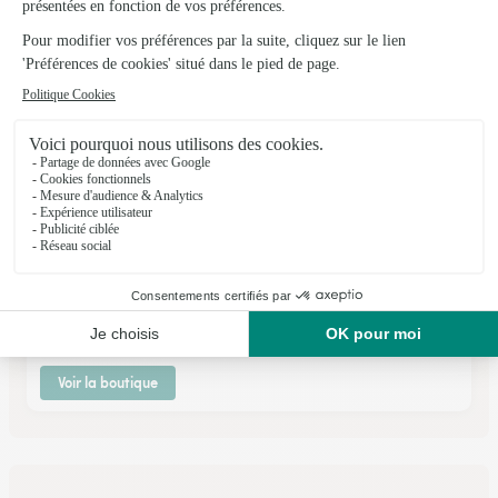
Voir la boutique
Missflor
Crecy la Chapelle
★
★
★
★
★
4.5 (37)
3, rue des Bouleurs
Voir la boutique