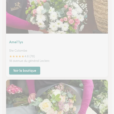
Amel’lys
Ste Colombe
★
★
★
★
★
4.6 (78)
18 avenue du général Leclerc
Voir la boutique