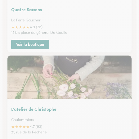
Quatre Saisons
La Ferte Gaucher
★
★
★
★
★
4.9 (38)
12 bis place du général De Gaulle
Voir la boutique
L’atelier de Christophe
Coulommiers
★
★
★
★
★
4.7 (93)
21, rue de la Pêcherie