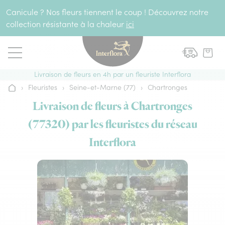
Aller au contenu
Canicule ? Nos fleurs tiennent le coup ! Découvrez notre
collection résistante à la chaleur
ici
Livraison de fleurs en 4h par un fleuriste Interflora
›
Fleuristes
›
Seine-et-Marne (77)
›
Chartronges
Accueil
Livraison de fleurs à Chartronges
(77320) par les fleuristes du réseau
Interflora