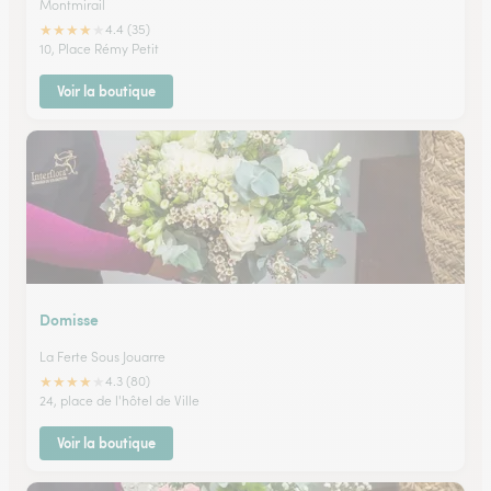
Montmirail
★
★
★
★
★
4.4 (35)
10, Place Rémy Petit
Voir la boutique
Domisse
La Ferte Sous Jouarre
★
★
★
★
★
4.3 (80)
24, place de l'hôtel de Ville
Voir la boutique