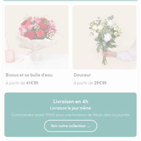
Bisous et sa bulle d'eau
Douceur
41€95
29€95
À partir de
À partir de
Livraison en 4h
Livraison le jour même
Commandez avant 17h00 pour une livraison de fleurs dans la journée
Voir notre collection →