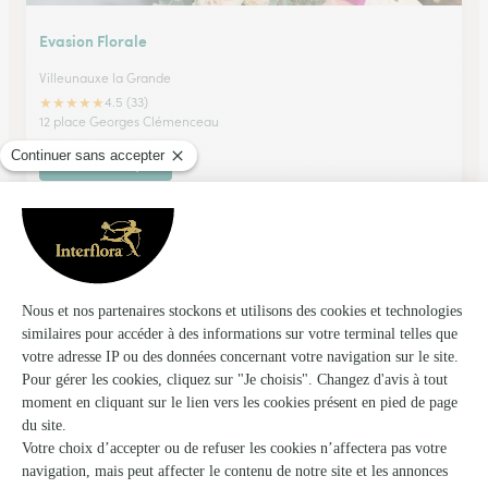
Evasion Florale
Villeunauxe la Grande
★
★
★
★
★
4.5 (33)
12 place Georges Clémenceau
Voir la boutique
Evelyne-Fleurs
Nangis
★
★
★
★
★
4.2 (67)
4bis, rue du Dauphin