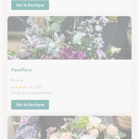
Voir la boutique
Passiflora
Provins
★
★
★
★
★
4.2 (37)
31 rue de la cordonnerie
Voir la boutique