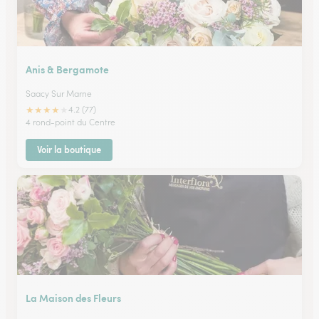
Anis & Bergamote
Saacy Sur Marne
★
★
★
★
★
4.2 (77)
4 rond-point du Centre
Voir la boutique
La Maison des Fleurs