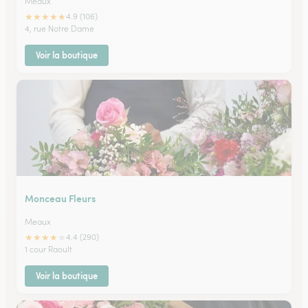
Meaux
★
★
★
★
★
4.9 (106)
4, rue Notre Dame
Voir la boutique
Monceau Fleurs
Meaux
★
★
★
★
★
4.4 (290)
1 cour Raoult
Voir la boutique