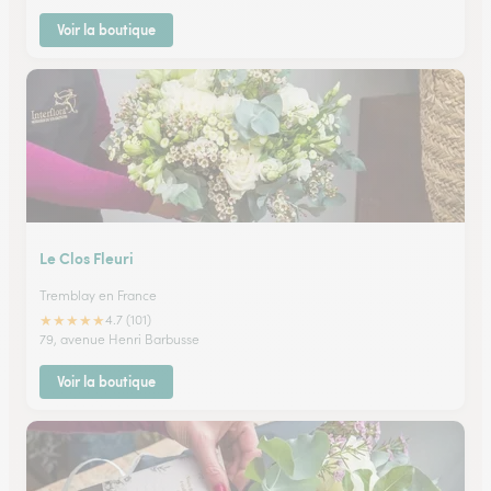
Voir la boutique
Le Clos Fleuri
Tremblay en France
★
★
★
★
★
4.7 (101)
79, avenue Henri Barbusse
Voir la boutique