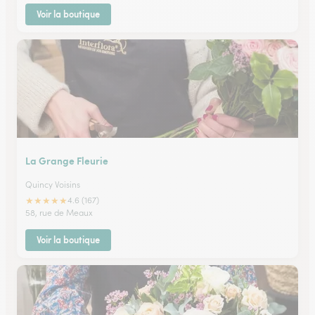
Voir la boutique
La Grange Fleurie
Quincy Voisins
★
★
★
★
★
4.6 (167)
58, rue de Meaux
Voir la boutique