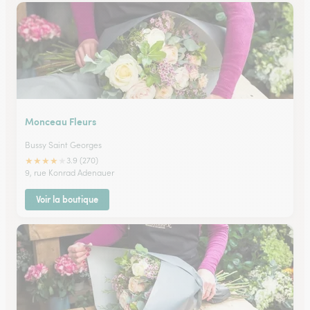
Monceau Fleurs
Bussy Saint Georges
★
★
★
★
★
3.9 (270)
9, rue Konrad Adenauer
Voir la boutique