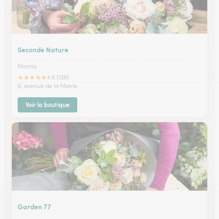
Seconde Nature
Montry
★
★
★
★
★
4.6 (126)
6, avenue de la Mairie
Voir la boutique
Garden 77