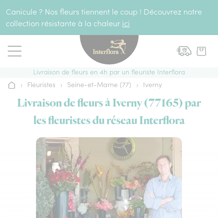
Aller au contenu
Canicule ? Nos fleurs tiennent le coup ! Découvrez notre
collection résistante à la chaleur
ici
Livraison de fleurs en 4h par un fleuriste Interflora
›
Fleuristes
›
Seine-et-Marne (77)
›
Iverny
Accueil
Livraison de fleurs à Iverny (77165) par
les fleuristes du réseau Interflora