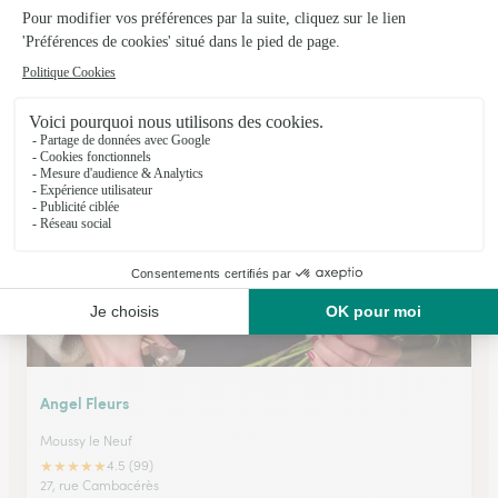
Monceau Fleurs
St Thibault des Vignes
★
★
★
★
★
4.5 (226)
95, avenue du Général Leclerc
Voir la boutique
Angel Fleurs
Moussy le Neuf
★
★
★
★
★
4.5 (99)
27, rue Cambacérès