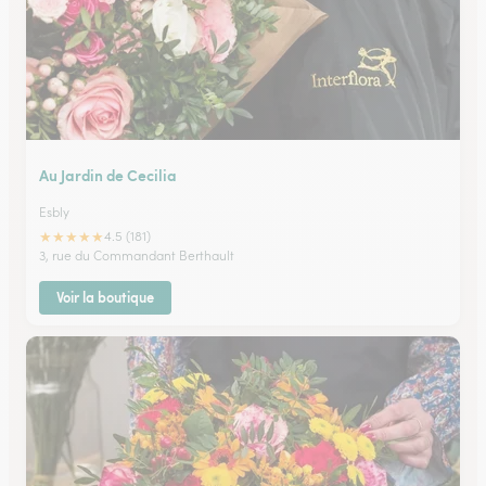
Au Jardin de Cecilia
Esbly
★
★
★
★
★
4.5 (181)
3, rue du Commandant Berthault
Voir la boutique