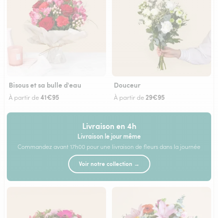
Bisous et sa bulle d'eau
Douceur
41€95
29€95
À partir de
À partir de
Livraison en 4h
Livraison le jour même
Commandez avant 17h00 pour une livraison de fleurs dans la journée
Voir notre collection →