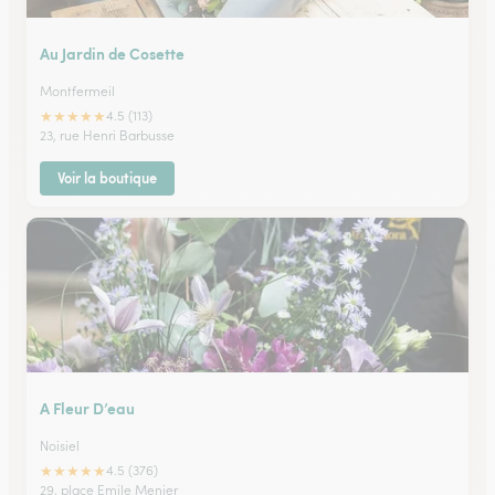
Au Jardin de Cosette
Montfermeil
★
★
★
★
★
4.5 (113)
23, rue Henri Barbusse
Voir la boutique
A Fleur D’eau
Noisiel
★
★
★
★
★
4.5 (376)
29, place Emile Menier