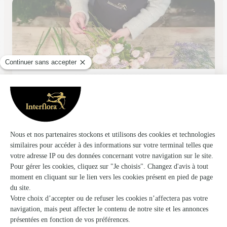
Fleurs D’t
Villeparisis
★
★
★
★
★
4.6 (167)
25 Rue Jean Jaurès
Voir la boutique