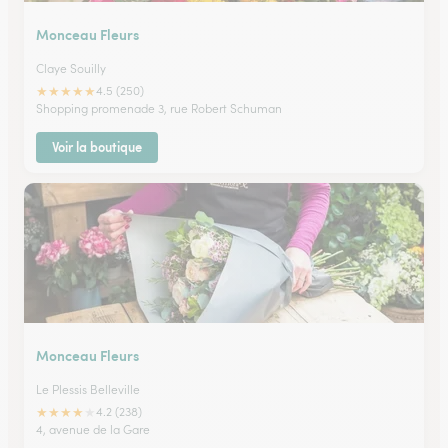
Monceau Fleurs
Claye Souilly
★
★
★
★
★
4.5 (250)
Shopping promenade 3, rue Robert Schuman
Voir la boutique
Monceau Fleurs
Le Plessis Belleville
★
★
★
★
★
4.2 (238)
4, avenue de la Gare