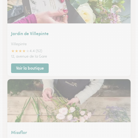
Jardin de Villepinte
Villepinte
★
★
★
★
★
4.4 (52)
12, avenue de la Gare
Voir la boutique
Missflor