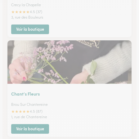
Crecy la Chapelle
★
★
★
★
★
4.5 (37)
3, rue des Bouleurs
Voir la boutique
Chant’s Fleurs
Brou Sur Chantereine
★
★
★
★
★
4.5 (87)
1, rue de Chantereine
Voir la boutique