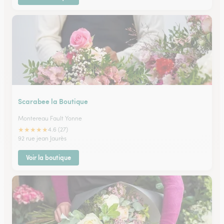
Scarabee la Boutique
Montereau Fault Yonne
★
★
★
★
★
4.6 (27)
92 rue jean Jaurès
Voir la boutique