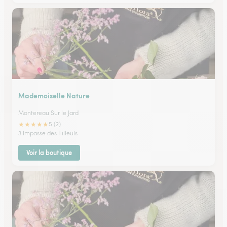
Mademoiselle Nature
Montereau Sur le Jard
★
★
★
★
★
5 (2)
3 Impasse des Tilleuls
Voir la boutique