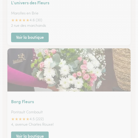
L’univers des Fleurs
Marolles en Brie
★
★
★
★
★
4.6 (30)
2 rue des marchands
Voir la boutique
Borg Fleurs
Pontault Combault
★
★
★
★
★
4.5 (222)
4, avenue Charles Rouxel
Voir la boutique