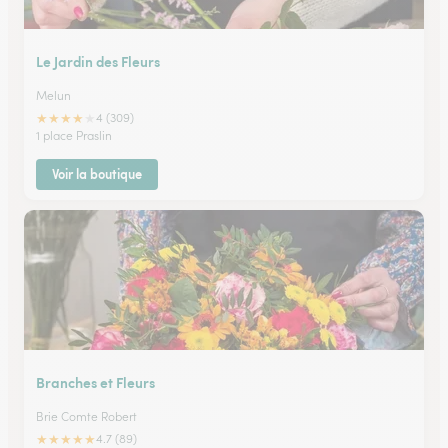
Le Jardin des Fleurs
Melun
★
★
★
★
★
4 (309)
1 place Praslin
Voir la boutique
Branches et Fleurs
Brie Comte Robert
★
★
★
★
★
4.7 (89)