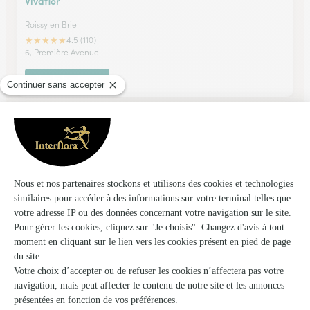
Vivaflor
Roissy en Brie
★
★
★
★
★
4.5 (110)
6, Première Avenue
Voir la boutique
L’atelier de Christophe
Coulommiers
★
★
★
★
★
4.7 (93)
21, rue de la Pêcherie
Voir la boutique