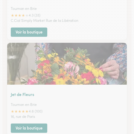
Tournan en Brie
★
★
★
★
★
4.3 (33)
C.Cial Simply Market Rue de la Libération
Voir la boutique
Jet de Fleurs
Tournan en Brie
★
★
★
★
★
4.6 (100)
16, rue de Paris
Voir la boutique