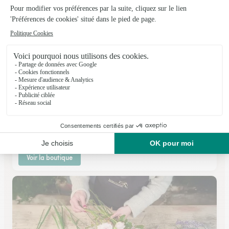
Bonnault
Combs la Ville
★
★
★
★
★
4.6 (102)
35, avenue de la Republique
Voir la boutique