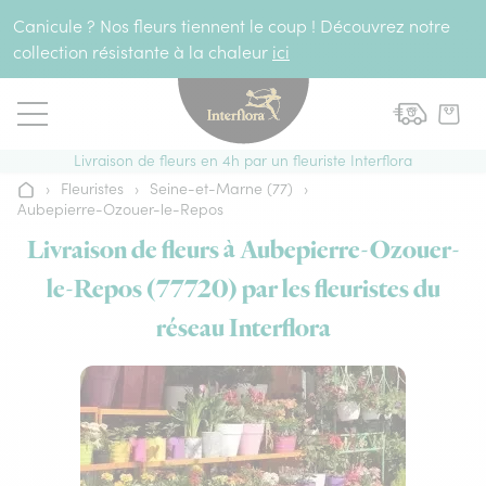
Aller au contenu
Canicule ? Nos fleurs tiennent le coup ! Découvrez notre
collection résistante à la chaleur
ici
Livraison de fleurs en 4h par un fleuriste Interflora
›
Fleuristes
›
Seine-et-Marne (77)
›
Accueil
Aubepierre-Ozouer-le-Repos
Livraison de fleurs à Aubepierre-Ozouer-
le-Repos (77720) par les fleuristes du
réseau Interflora