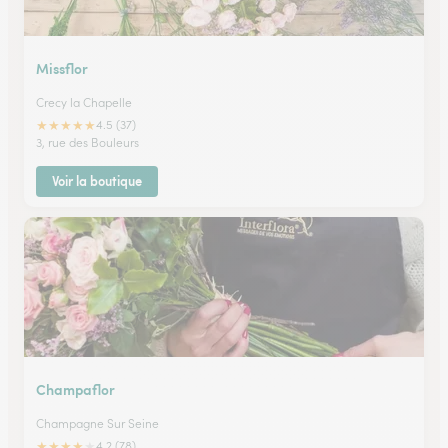
Missflor
Crecy la Chapelle
★
★
★
★
★
4.5 (37)
3, rue des Bouleurs
Voir la boutique
Champaflor
Champagne Sur Seine
★
★
★
★
★
4.2 (78)