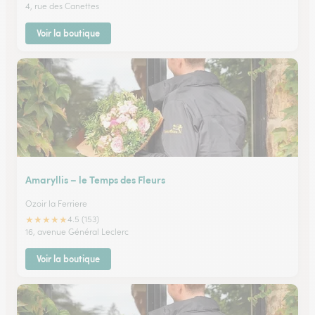
4, rue des Canettes
Voir la boutique
Amaryllis – le Temps des Fleurs
Ozoir la Ferriere
★
★
★
★
★
4.5 (153)
16, avenue Général Leclerc
Voir la boutique