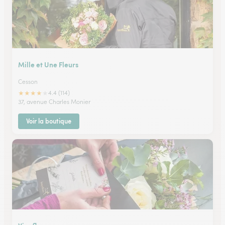
Mille et Une Fleurs
Cesson
★
★
★
★
★
4.4 (114)
37, avenue Charles Monier
Voir la boutique