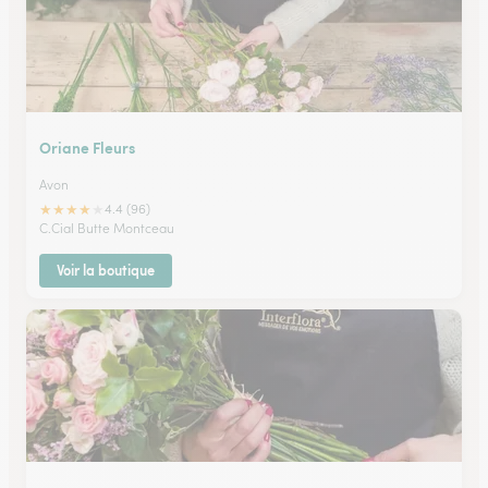
Oriane Fleurs
Avon
★
★
★
★
★
4.4 (96)
C.Cial Butte Montceau
Voir la boutique