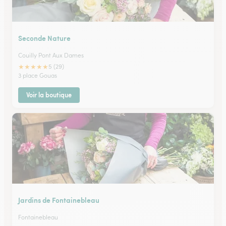
Seconde Nature
Couilly Pont Aux Dames
★
★
★
★
★
5 (29)
3 place Gouas
Voir la boutique
Jardins de Fontainebleau
Fontainebleau