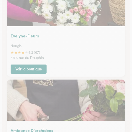
Evelyne-Fleurs
Nangis
★
★
★
★
★
4.2 (67)
4bis, rue du Dauphin
Voir la boutique
Ambiance D’orchidees