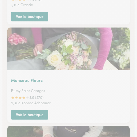
1, rue Grande
Voir la boutique
Monceau Fleurs
Bussy Saint Georges
★
★
★
★
★
3.9 (270)
9, rue Konrad Adenauer
Voir la boutique