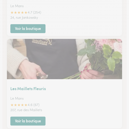
Le Mans
★
★
★
★
★
4.7 (254)
24, rue Jankowsky
Voir la boutique
Les Maillets Fleuris
Le Mans
★
★
★
★
★
4.6 (67)
207, rue des Maillets
Voir la boutique