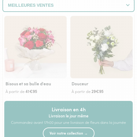
Bisous et sa bulle d'eau
Douceur
41€95
29€95
À partir de
À partir de
Livraison en 4h
Livraison le jour même
Commandez avant 17h00 pour une livraison de fleurs dans la journée
Voir notre collection →