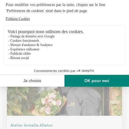
Ets Veron Fleurs
Le Mans
★
★
★
★
★
4.1 (40)
27, rue des Muriers
Voir la boutique
Atelier Armelle Alleton