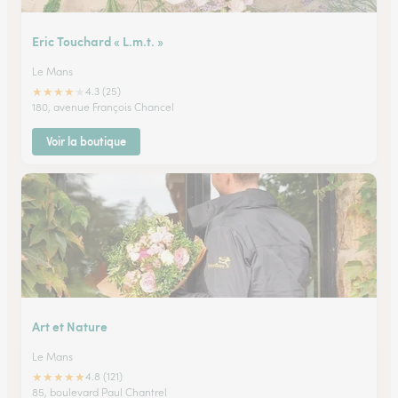
Eric Touchard « L.m.t. »
Le Mans
★
★
★
★
★
4.3 (25)
180, avenue François Chancel
Voir la boutique
Art et Nature
Le Mans
★
★
★
★
★
4.8 (121)
85, boulevard Paul Chantrel