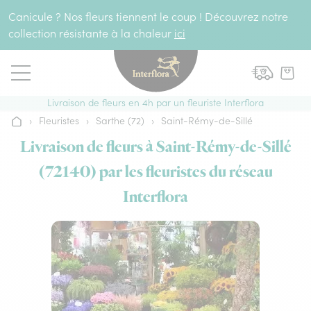
Aller au contenu
Canicule ? Nos fleurs tiennent le coup ! Découvrez notre
collection résistante à la chaleur
ici
Livraison de fleurs en 4h par un fleuriste Interflora
›
Fleuristes
›
Sarthe (72)
›
Saint-Rémy-de-Sillé
Accueil
Livraison de fleurs à Saint-Rémy-de-Sillé
(72140) par les fleuristes du réseau
Interflora