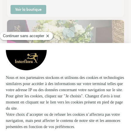
Voir la boutique
Pollen Fleurs
Coulaines
★
★
★
★
★
3.8 (53)
11 rue de la paix
Voir la boutique