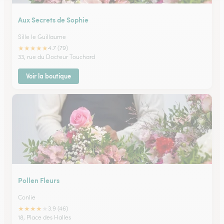
Aux Secrets de Sophie
Sille le Guillaume
★
★
★
★
★
4.7 (79)
33, rue du Docteur Touchard
Voir la boutique
Pollen Fleurs
Conlie
★
★
★
★
★
3.9 (46)
18, Place des Halles