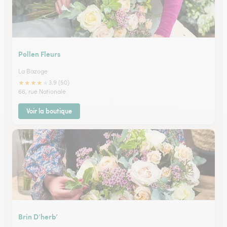
Pollen Fleurs
La Bazoge
★
★
★
★
★
3.9 (50)
66, rue Nationale
Voir la boutique
Brin D’herb’