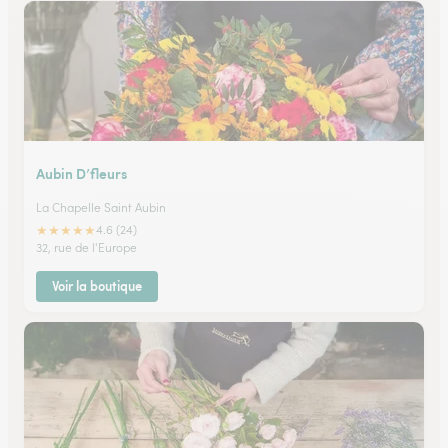
Aubin D’fleurs
La Chapelle Saint Aubin
★
★
★
★
★
4.6 (24)
32, rue de l'Europe
Voir la boutique