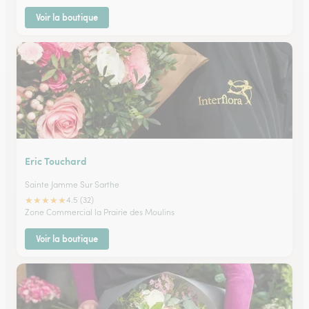
Voir la boutique
Eric Touchard
Sainte Jamme Sur Sarthe
★
★
★
★
★
4.5 (32)
Zone Commercial la Prairie des Moulins
Voir la boutique