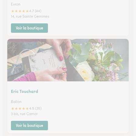
Evron
★
★
★
★
★
4.7 (44)
14, rue Sainte Gemmes
Voir la boutique
Eric Touchard
Ballon
★
★
★
★
★
4.5 (35)
3 bis, rue Carnot
Voir la boutique