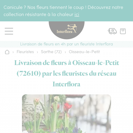
Aller au contenu
Canicule ? Nos fleurs tiennent le coup ! Découvrez notre
collection résistante à la chaleur
ici
Livraison de fleurs en 4h par un fleuriste Interflora
›
Fleuristes
›
Sarthe (72)
›
Oisseau-le-Petit
Accueil
Livraison de fleurs à Oisseau-le-Petit
(72610) par les fleuristes du réseau
Interflora