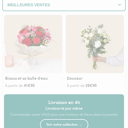
Bisous et sa bulle d'eau
Douceur
41€95
29€95
À partir de
À partir de
Livraison en 4h
Livraison le jour même
Commandez avant 17h00 pour une livraison de fleurs dans la journée
Voir notre collection →