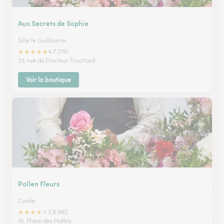
Aux Secrets de Sophie
Sille le Guillaume
★
★
★
★
★
4.7 (79)
33, rue du Docteur Touchard
Voir la boutique
Pollen Fleurs
Conlie
★
★
★
★
★
3.9 (46)
18, Place des Halles