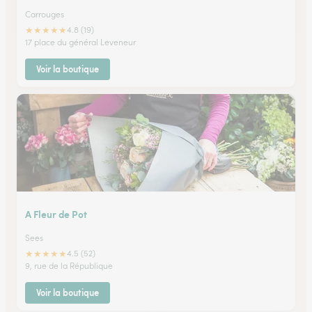
Carrouges
★
★
★
★
★
4.8 (19)
17 place du général Leveneur
Voir la boutique
A Fleur de Pot
Sees
★
★
★
★
★
4.5 (52)
9, rue de la République
Voir la boutique