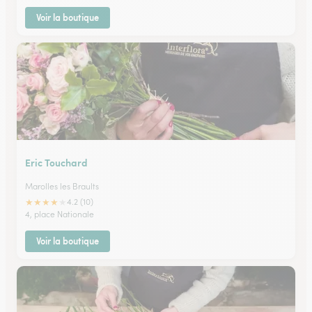
Voir la boutique
Eric Touchard
Marolles les Braults
★
★
★
★
★
4.2 (10)
4, place Nationale
Voir la boutique