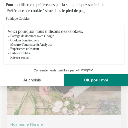
Pollen Fleurs
La Bazoge
★
★
★
★
★
3.9 (50)
66, rue Nationale
Voir la boutique
Harmonie Florale