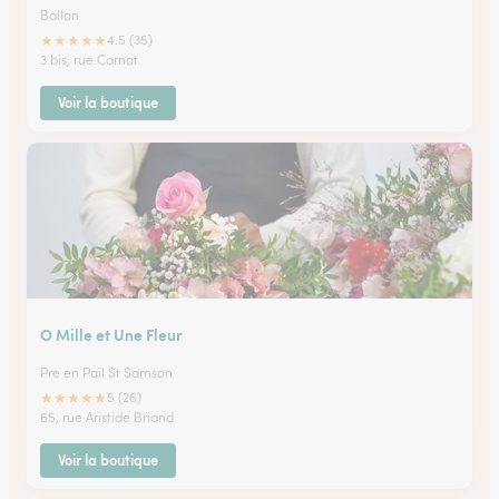
Ballon
★
★
★
★
★
4.5 (35)
3 bis, rue Carnot
Voir la boutique
O Mille et Une Fleur
Pre en Pail St Samson
★
★
★
★
★
5 (26)
65, rue Aristide Briand
Voir la boutique