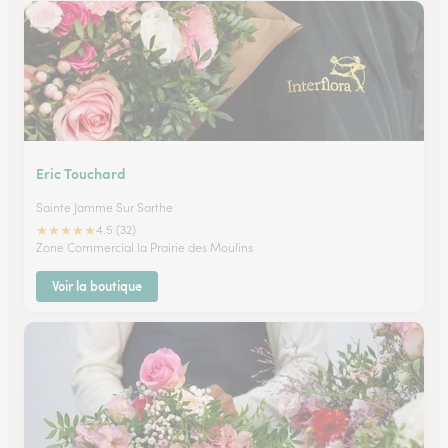
Eric Touchard
Sainte Jamme Sur Sarthe
★
★
★
★
★
4.5 (32)
Zone Commercial la Prairie des Moulins
Voir la boutique