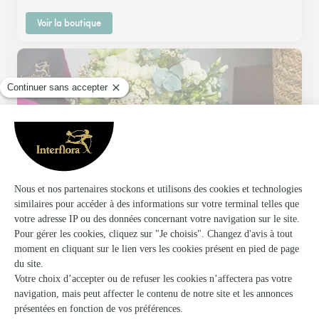
Voir la boutique
Le Lac Fleuri
Le Mele Sur Sarthe
★
★
★
★
★
4.9 (23)
32, rue Libcany
Voir la boutique