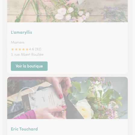
L’amaryllis
Mamers
★
★
★
★
★
4.6 (92)
3, rue Albert Roullée
Voir la boutique
Eric Touchard