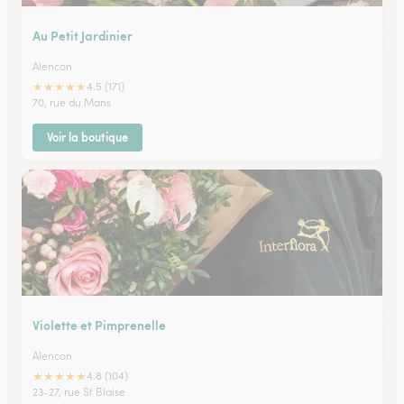
Au Petit Jardinier
Alencon
★
★
★
★
★
4.5 (171)
70, rue du Mans
Voir la boutique
Violette et Pimprenelle
Alencon
★
★
★
★
★
4.8 (104)
23-27, rue St Blaise