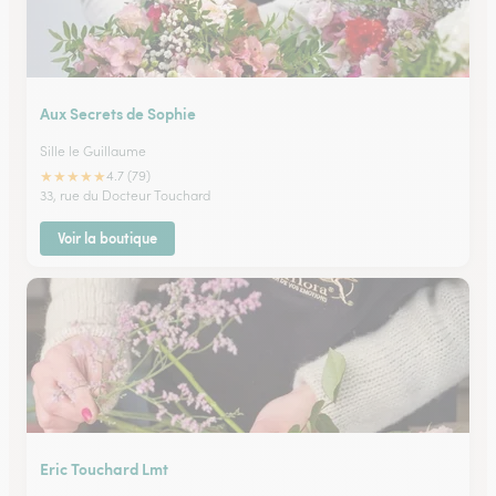
Aux Secrets de Sophie
Sille le Guillaume
★
★
★
★
★
4.7 (79)
33, rue du Docteur Touchard
Voir la boutique
Eric Touchard Lmt