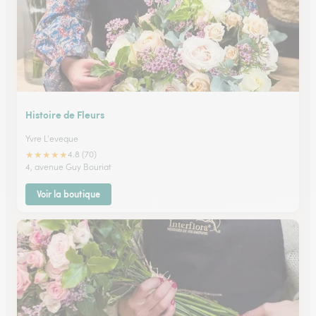
Histoire de Fleurs
Yvre L'eveque
★
★
★
★
★
4.8 (70)
4, avenue Guy Bouriat
Voir la boutique