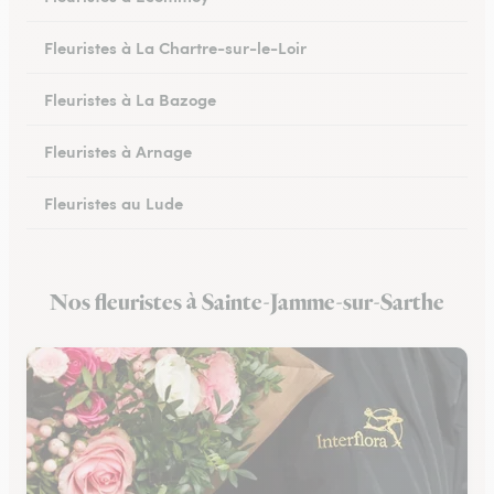
Fleuristes à La Chartre-sur-le-Loir
Fleuristes à La Bazoge
Fleuristes à Arnage
Fleuristes au Lude
Fleuristes à Conlie
Nos fleuristes à Sainte-Jamme-sur-Sarthe
Fleuristes à Mamers