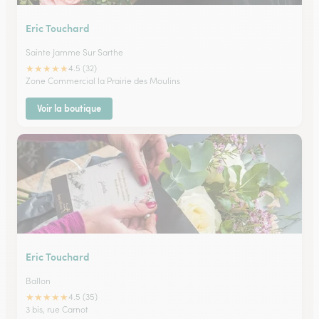
Eric Touchard
Sainte Jamme Sur Sarthe
★
★
★
★
★
4.5 (32)
Zone Commercial la Prairie des Moulins
Voir la boutique
Eric Touchard
Ballon
★
★
★
★
★
4.5 (35)
3 bis, rue Carnot