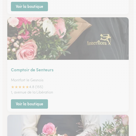
Voir la boutique
Comptoir de Senteurs
Montfort le Gesnois
★
★
★
★
★
4.8 (155)
1, avenue de la Libération
Voir la boutique