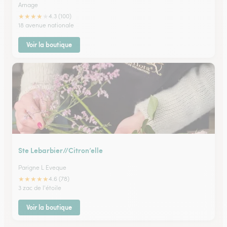
Arnage
★
★
★
★
★
4.3 (100)
18 avenue nationale
Voir la boutique
Ste Lebarbier//Citron’elle
Parigne L Eveque
★
★
★
★
★
4.6 (78)
3 zac de l'étoile
Voir la boutique