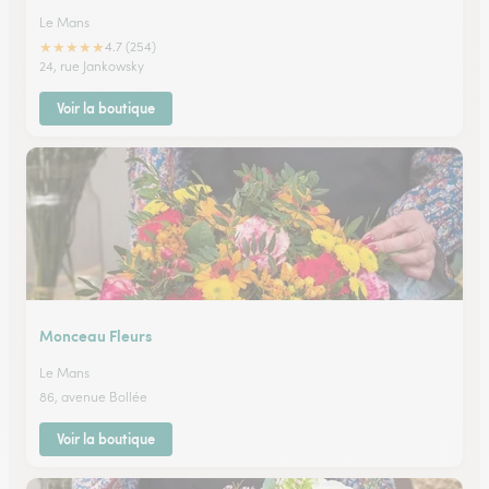
Le Mans
★
★
★
★
★
4.7 (254)
24, rue Jankowsky
Voir la boutique
Monceau Fleurs
Le Mans
86, avenue Bollée
Voir la boutique