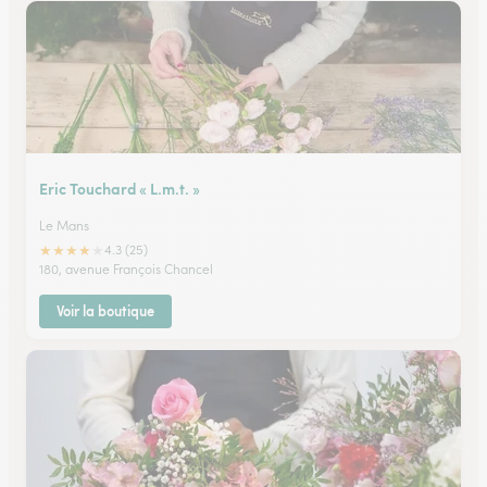
Eric Touchard « L.m.t. »
Le Mans
★
★
★
★
★
4.3 (25)
180, avenue François Chancel
Voir la boutique