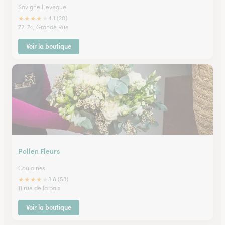
Savigne L'eveque
★
★
★
★
★
4.1 (20)
72-74, Grande Rue
Voir la boutique
Pollen Fleurs
Coulaines
★
★
★
★
★
3.8 (53)
11 rue de la paix
Voir la boutique