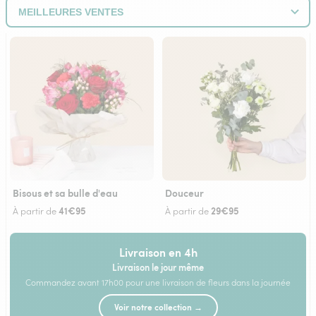
Bisous et sa bulle d'eau
Douceur
41€95
29€95
À partir de
À partir de
Livraison en 4h
Livraison le jour même
Commandez avant 17h00 pour une livraison de fleurs dans la journée
Voir notre collection →