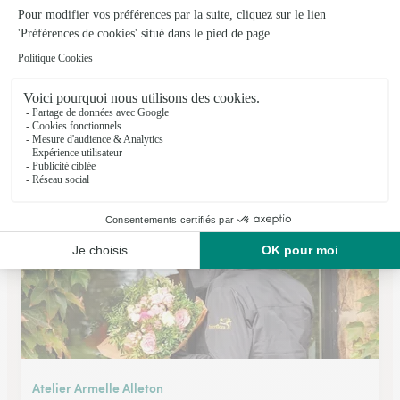
Ets Veron Fleurs
Le Mans
★
★
★
★
★
4.1 (40)
27, rue des Muriers
Voir la boutique
Atelier Armelle Alleton