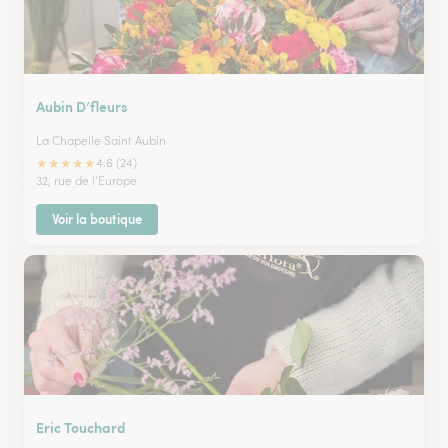
Aubin D’fleurs
La Chapelle Saint Aubin
★
★
★
★
★
4.6 (24)
32, rue de l'Europe
Voir la boutique
Eric Touchard