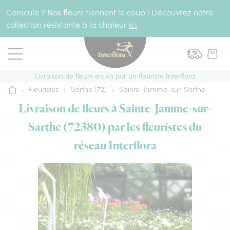
Aller au contenu
Canicule ? Nos fleurs tiennent le coup ! Découvrez notre
collection résistante à la chaleur
ici
Livraison de fleurs en 4h par un fleuriste Interflora
›
Fleuristes
›
Sarthe (72)
›
Sainte-Jamme-sur-Sarthe
Accueil
Livraison de fleurs à Sainte-Jamme-sur-
Sarthe (72380) par les fleuristes du
réseau Interflora