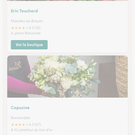
Eric Touchard
Marolles les Braults
★
★
★
★
★
4.2 (10)
4, place Nationale
Voir la boutique
Capucine
Bonnetable
★
★
★
★
★
4.3 (57)
8 10 carrefour du lion d'or