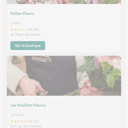
Pollen Fleurs
Conlie
★
★
★
★
★
3.9 (46)
18, Place des Halles
Voir la boutique
Les Maillets Fleuris
Le Mans
★
★
★
★
★
4.6 (67)
207, rue des Maillets