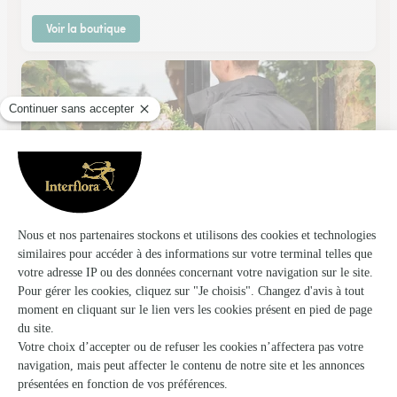
Voir la boutique
Art et Nature
Le Mans
★
★
★
★
★
4.8 (121)
85, boulevard Paul Chantrel
Voir la boutique