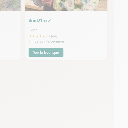
Brin D’herb’
Evron
★
★
★
★
★
4.7 (44)
14, rue Sainte Gemmes
Voir la boutique