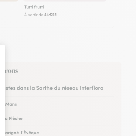
Tutti frutti
44€95
À partir de
nvirons
uristes dans la Sarthe du réseau Interflora
 au Mans
à La Flèche
 à Parigné-l’Évêque