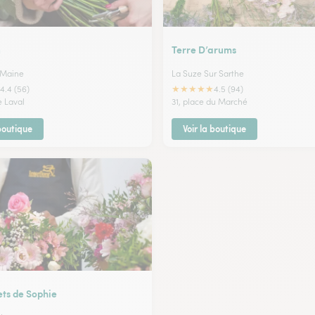
n
Terre D’arums
 Maine
La Suze Sur Sarthe
★
★
★
★
★
4.4 (56)
4.5 (94)
e Laval
31, place du Marché
 boutique
Voir la boutique
ets de Sophie