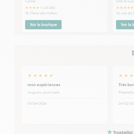
Conlie
Sille le Gu
★
★
★
★
★
★
★
★
★
★
3.9 (46)
18, Place des Halles
33, rue du
Voir la boutique
Voir la
★
★
★
★
★
★
★
★
mon expériences
Très bo
toujours ponctuels
Prestati
07/04/2026
24/02/20
Trustpilot