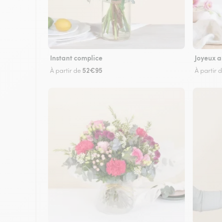
Instant complice
Joyeux a
52€95
À partir de
À partir 