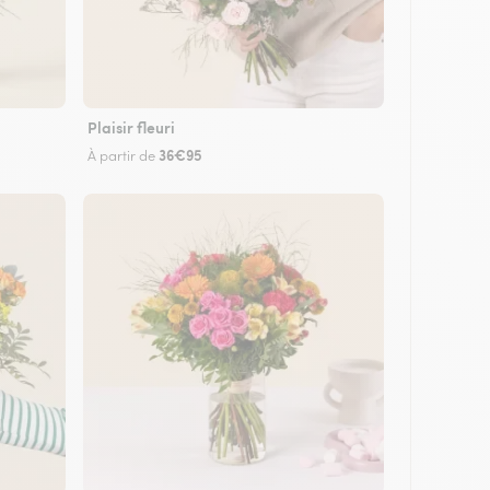
Plaisir fleuri
36€95
À partir de