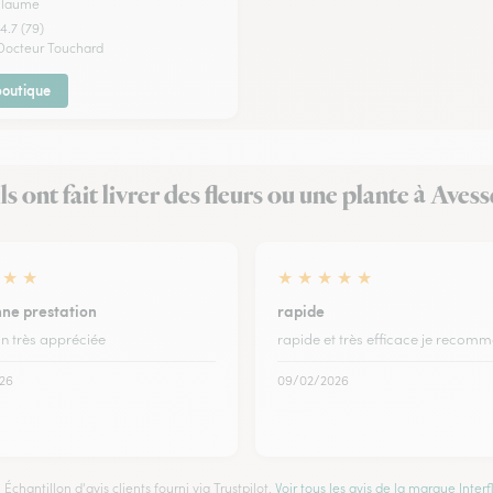
illaume
4.7 (79)
 Docteur Touchard
 boutique
Ils ont fait livrer des fleurs ou une plante à Avess
★
★
★
★
★
★
★
nne prestation
rapide
on très appréciée
rapide et très efficace je recom
26
09/02/2026
Échantillon d'avis clients fourni via Trustpilot.
Voir tous les avis de la marque Interfl