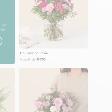
 une
rnée
Douceur poudrée
31€95
À partir de