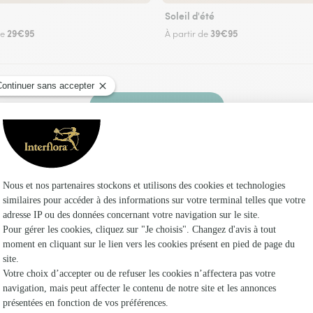
Soleil d'été
29€95
39€95
de
À partir de
Faire livrer des fleurs
z un fleuriste Interflora à Avessé et dans ses e
Les fle
Fleuristes
Fleuristes 
Fleuristes