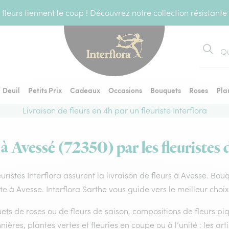
fleurs tiennent le coup ! Découvrez notre collection résistante
Recher
Deuil
Petits Prix
Cadeaux
Occasions
Bouquets
Roses
Pla
Livraison de fleurs en 4h par un fleuriste Interflora
 à Avessé (72350) par les fleuristes 
euristes Interflora assurent la livraison de fleurs à Avesse. Bou
ste à Avesse. Interflora Sarthe vous guide vers le meilleur choi
ts de roses ou de fleurs de saison, compositions de fleurs piq
nières, plantes vertes et fleuries en coupe ou à l’unité : les art