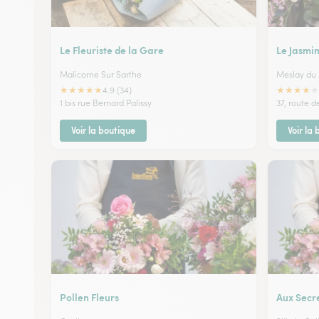
Le Fleuriste de la Gare
Le Jasmi
Malicorne Sur Sarthe
Meslay du
★
★
★
★
★
★
★
★
★
★
4.9 (34)
1 bis rue Bernard Palissy
37, route d
Voir la boutique
Voir la
Pollen Fleurs
Aux Secr