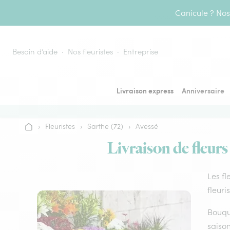
Aller au contenu
Canicule ? Nos 
Besoin d’aide
Nos fleuristes
Entreprise
Livraison express
Anniversaire
›
Fleuristes
›
Sarthe (72)
›
Avessé
Accueil
Livraison de fleurs
Les fl
fleuri
Bouque
saison