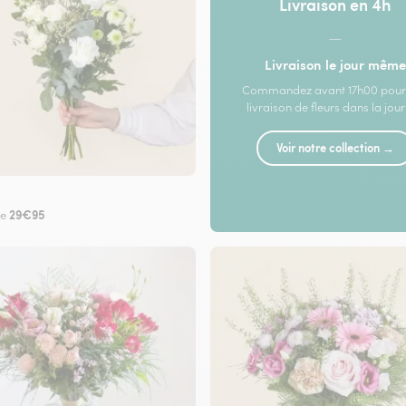
Livraison en 4h
—
Livraison le jour même
Commandez avant 17h00 pour
livraison de fleurs dans la jou
Voir notre collection →
29€95
de