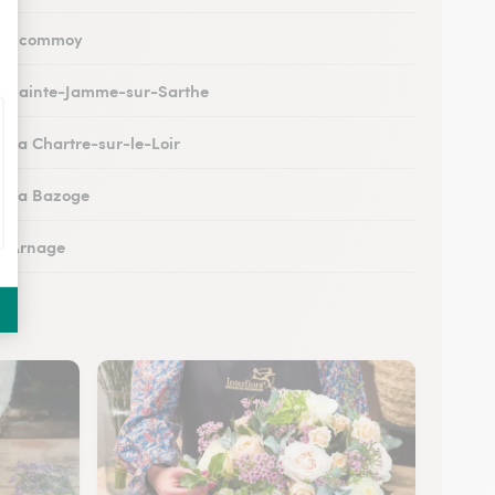
 à Écommoy
 à Sainte-Jamme-sur-Sarthe
à La Chartre-sur-le-Loir
 à La Bazoge
 à Arnage
 au Lude
à Conlie