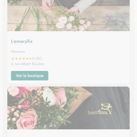
L’amaryllis
Mamers
★
★
★
★
★
4.6 (92)
3, rue Albert Roullée
Voir la boutique