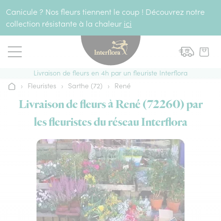
Aller au contenu
Canicule ? Nos fleurs tiennent le coup ! Découvrez notre
collection résistante à la chaleur
ici
Livraison de fleurs en 4h par un fleuriste Interflora
›
Fleuristes
›
Sarthe (72)
›
René
Accueil
Livraison de fleurs à René (72260) par
les fleuristes du réseau Interflora