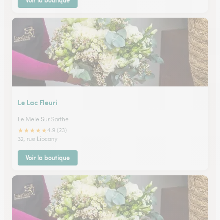
Voir la boutique
Le Lac Fleuri
Le Mele Sur Sarthe
★
★
★
★
★
4.9 (23)
32, rue Libcany
Voir la boutique