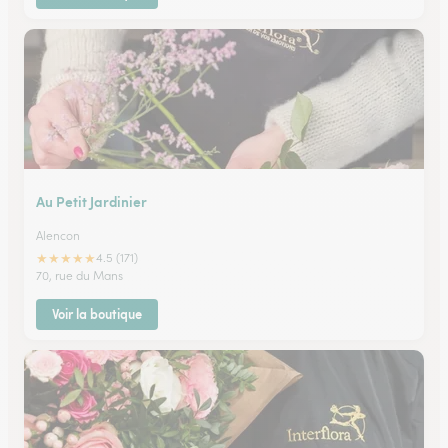
Au Petit Jardinier
Alencon
★
★
★
★
★
4.5 (171)
70, rue du Mans
Voir la boutique