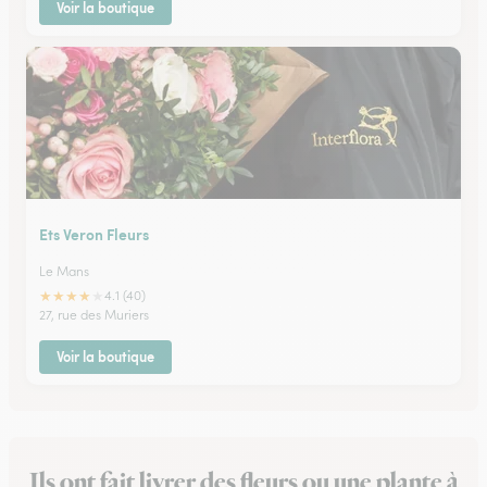
Voir la boutique
Ets Veron Fleurs
Le Mans
★
★
★
★
★
4.1 (40)
27, rue des Muriers
Voir la boutique
Ils ont fait livrer des fleurs ou une plante à