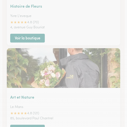
Histoire de Fleurs
Yvre L'eveque
★
★
★
★
★
4.8 (70)
4, avenue Guy Bouriat
Voir la boutique
Art et Nature
Le Mans
★
★
★
★
★
4.8 (121)
85, boulevard Paul Chantrel