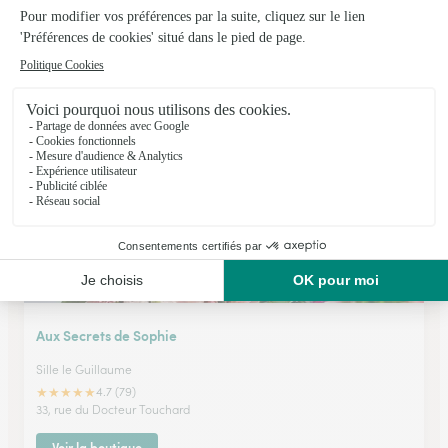
Aubin D’fleurs
La Chapelle Saint Aubin
★
★
★
★
★
4.6 (24)
32, rue de l'Europe
Voir la boutique
Aux Secrets de Sophie
Sille le Guillaume
★
★
★
★
★
4.7 (79)
33, rue du Docteur Touchard