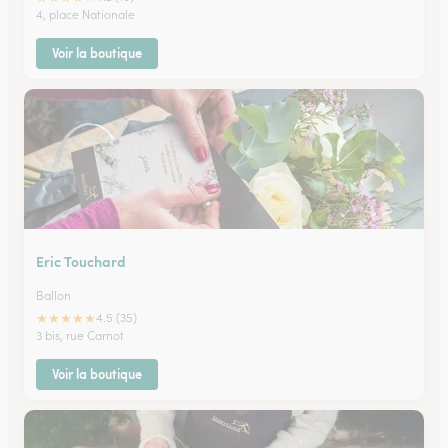
4, place Nationale
Voir la boutique
Eric Touchard
Ballon
★
★
★
★
★
4.5 (35)
3 bis, rue Carnot
Voir la boutique