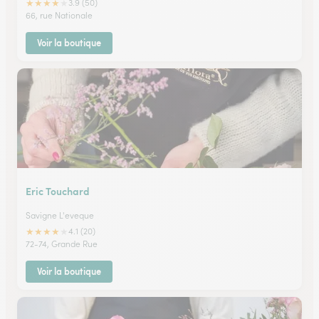
★
★
★
★
★
3.9 (50)
66, rue Nationale
Voir la boutique
Eric Touchard
Savigne L'eveque
★
★
★
★
★
4.1 (20)
72-74, Grande Rue
Voir la boutique