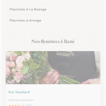
Fleuristes à La Bazoge
Fleuristes à Arnage
Fleuristes au Lude
Nos fleuristes à René
Fleuristes à Conlie
Eric Touchard
Marolles les Braults
★
★
★
★
★
4.2 (10)