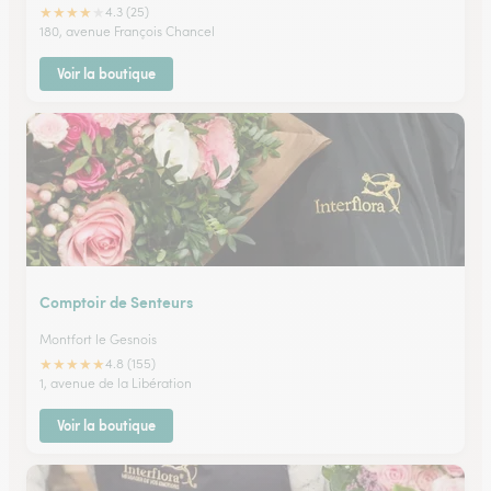
★
★
★
★
★
4.3 (25)
180, avenue François Chancel
Voir la boutique
Comptoir de Senteurs
Montfort le Gesnois
★
★
★
★
★
4.8 (155)
1, avenue de la Libération
Voir la boutique