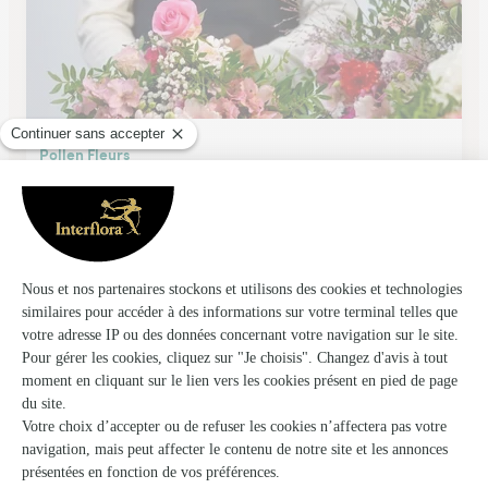
Pollen Fleurs
Conlie
★
★
★
★
★
3.9 (46)
18, Place des Halles
Voir la boutique