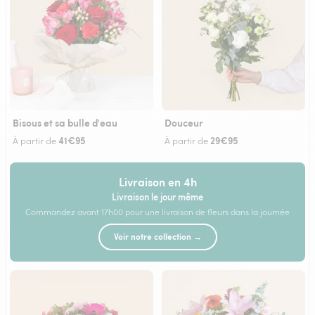
Bisous et sa bulle d'eau
Douceur
41€95
29€95
À partir de
À partir de
Livraison en 4h
Livraison le jour même
Commandez avant 17h00 pour une livraison de fleurs dans la journée
Voir notre collection →