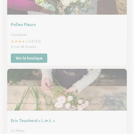
Pollen Fleurs
Coulaines
★
★
★
★
★
3.8 (53)
11 rue de la paix
Voir la boutique
Eric Touchard « L.m.t. »
Le Mans