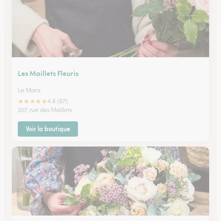
Les Maillets Fleuris
Le Mans
★
★
★
★
★
4.6 (67)
207, rue des Maillets
Voir la boutique