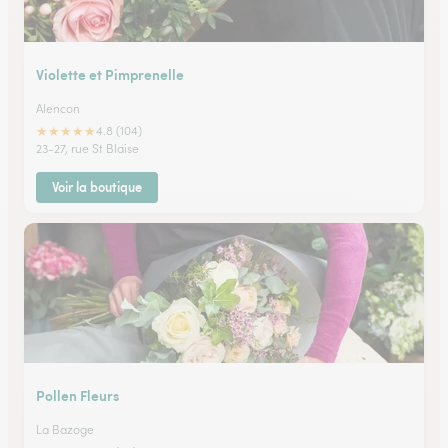
Violette et Pimprenelle
Alencon
★
★
★
★
★
4.8 (104)
23-27, rue St Blaise
Voir la boutique
Pollen Fleurs
La Bazoge