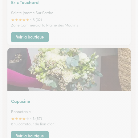
Eric Touchard
Sainte Jamme Sur Sarthe
★
★
★
★
★
4.5 (32)
Zone Commercial la Prairie des Moulins
Voir la boutique
Capucine
Bonnetable
★
★
★
★
★
4.3 (57)
8 10 carrefour du lion d'or
Voir la boutique