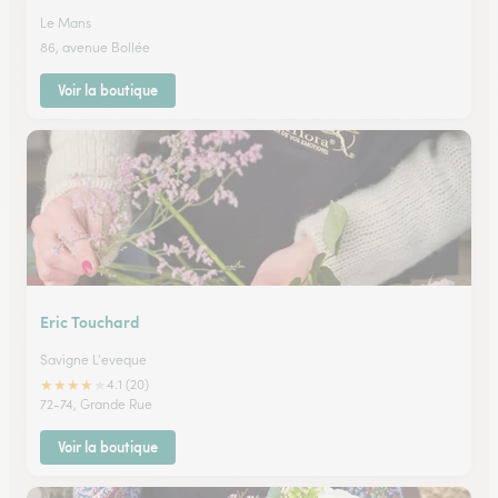
Le Mans
86, avenue Bollée
Voir la boutique
Eric Touchard
Savigne L'eveque
★
★
★
★
★
4.1 (20)
72-74, Grande Rue
Voir la boutique