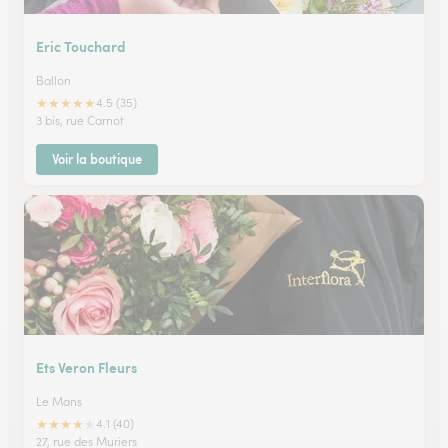
Eric Touchard
Ballon
★
★
★
★
★
4.5 (35)
3 bis, rue Carnot
Voir la boutique
Ets Veron Fleurs
Le Mans
★
★
★
★
★
4.1 (40)
27, rue des Muriers