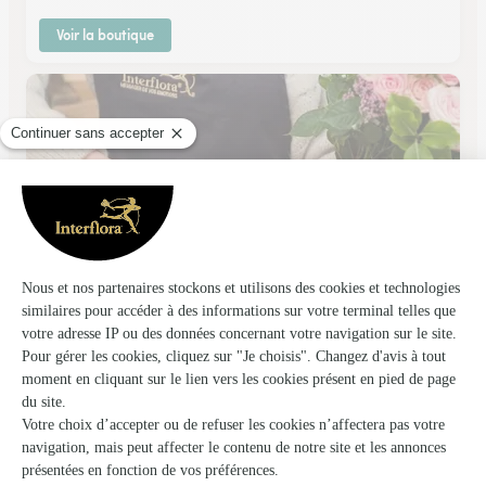
Voir la boutique
Les Maillets Fleuris
Le Mans
★
★
★
★
★
4.6 (67)
207, rue des Maillets
Voir la boutique