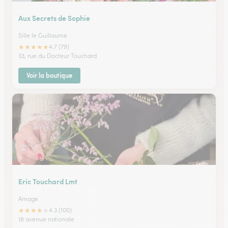
Aux Secrets de Sophie
Sille le Guillaume
★
★
★
★
★
4.7 (79)
33, rue du Docteur Touchard
Voir la boutique
Eric Touchard Lmt
Arnage
★
★
★
★
★
4.3 (100)
18 avenue nationale