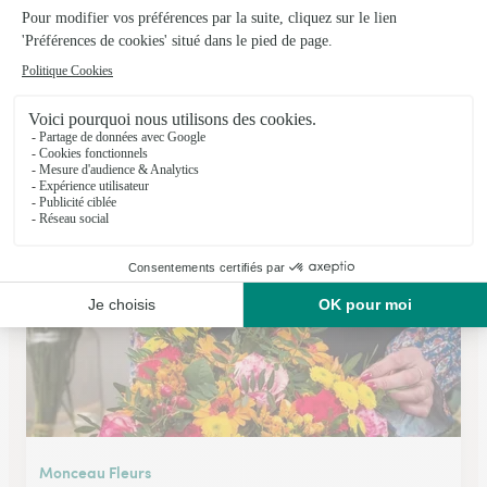
Atelier Armelle Alleton
Le Mans
★
★
★
★
★
4.7 (254)
24, rue Jankowsky
Voir la boutique
Monceau Fleurs