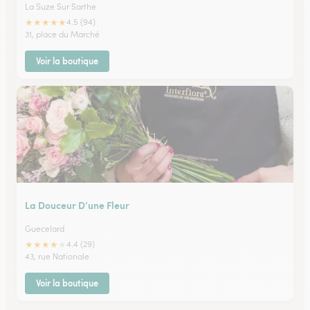
La Suze Sur Sarthe
★
★
★
★
★
4.5 (94)
31, place du Marché
Voir la boutique
La Douceur D’une Fleur
Guecelard
★
★
★
★
★
4.4 (29)
43, rue Nationale
Voir la boutique