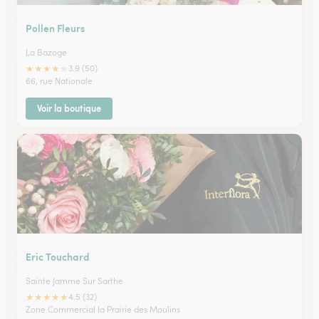
Pollen Fleurs
La Bazoge
★
★
★
★
★
3.9 (50)
66, rue Nationale
Voir la boutique
Eric Touchard
Sainte Jamme Sur Sarthe
★
★
★
★
★
4.5 (32)
Zone Commercial la Prairie des Moulins