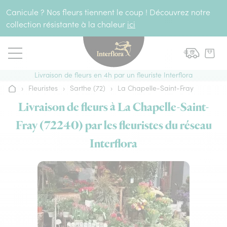
Aller au contenu
Canicule ? Nos fleurs tiennent le coup ! Découvrez notre
collection résistante à la chaleur
ici
Livraison de fleurs en 4h par un fleuriste Interflora
›
Fleuristes
›
Sarthe (72)
›
La Chapelle-Saint-Fray
Accueil
Livraison de fleurs à La Chapelle-Saint-
Fray (72240) par les fleuristes du réseau
Interflora