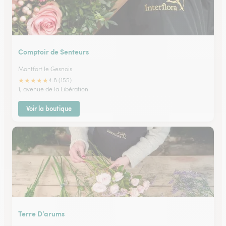
Comptoir de Senteurs
Montfort le Gesnois
★
★
★
★
★
4.8 (155)
1, avenue de la Libération
Voir la boutique
Terre D’arums