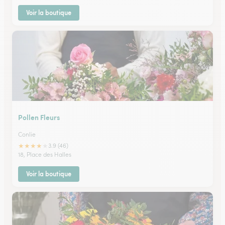
Voir la boutique
Pollen Fleurs
Conlie
★
★
★
★
★
3.9 (46)
18, Place des Halles
Voir la boutique