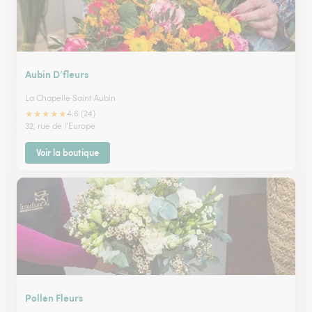
Aubin D’fleurs
La Chapelle Saint Aubin
★
★
★
★
★
4.6 (24)
32, rue de l'Europe
Voir la boutique
Pollen Fleurs