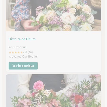
Histoire de Fleurs
Yvre L'eveque
★
★
★
★
★
4.8 (70)
4, avenue Guy Bouriat
Voir la boutique