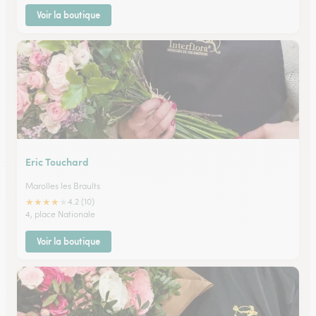
Voir la boutique
Eric Touchard
Marolles les Braults
★
★
★
★
★
4.2 (10)
4, place Nationale
Voir la boutique