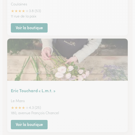
Coulaines
★
★
★
★
★
3.8 (53)
11 rue de la paix
Voir la boutique
Eric Touchard « L.m.t. »
Le Mans
★
★
★
★
★
4.3 (25)
180, avenue François Chancel
Voir la boutique