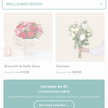
Bisous et sa bulle d'eau
Douceur
41€95
29€95
À partir de
À partir de
Livraison en 4h
Livraison le jour même
Commandez avant 17h00 pour une livraison de fleurs dans la journée
Voir notre collection →