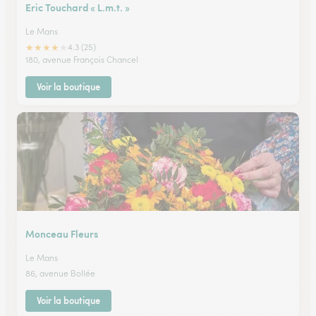
Eric Touchard « L.m.t. »
Le Mans
★
★
★
★
★
4.3 (25)
180, avenue François Chancel
Voir la boutique
Monceau Fleurs
Le Mans
86, avenue Bollée
Voir la boutique