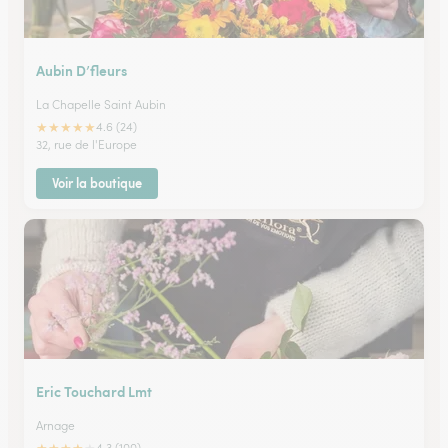
Aubin D’fleurs
La Chapelle Saint Aubin
★
★
★
★
★
4.6 (24)
32, rue de l'Europe
Voir la boutique
Eric Touchard Lmt
Arnage
4.3 (100)