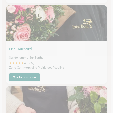
Eric Touchard
Sainte Jamme Sur Sarthe
★
★
★
★
★
4.5 (32)
Zone Commercial la Prairie des Moulins
Voir la boutique