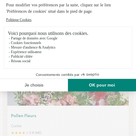
Les Maillets Fleuris
Le Mans
★
★
★
★
★
4.6 (67)
207, rue des Maillets
Voir la boutique
Pollen Fleurs
Conlie
★
★
★
★
★
3.9 (46)