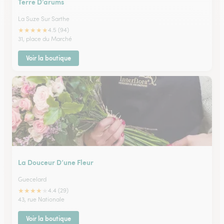
Terre D’arums
La Suze Sur Sarthe
★
★
★
★
★
4.5 (94)
31, place du Marché
Voir la boutique
La Douceur D’une Fleur
Guecelard
★
★
★
★
★
4.4 (29)
43, rue Nationale
Voir la boutique