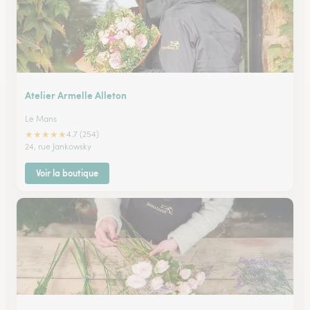
Atelier Armelle Alleton
Le Mans
★
★
★
★
★
4.7 (254)
24, rue Jankowsky
Voir la boutique