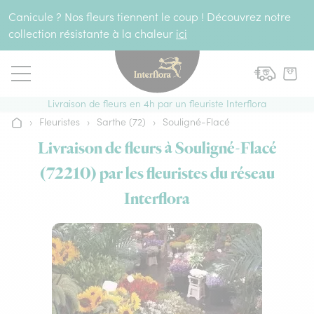
Aller au contenu
Canicule ? Nos fleurs tiennent le coup ! Découvrez notre
collection résistante à la chaleur
ici
Livraison de fleurs en 4h par un fleuriste Interflora
›
Fleuristes
›
Sarthe (72)
›
Souligné-Flacé
Accueil
Livraison de fleurs à Souligné-Flacé
(72210) par les fleuristes du réseau
Interflora