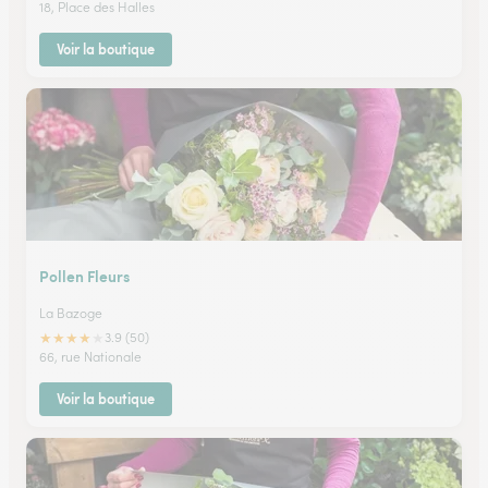
18, Place des Halles
Voir la boutique
Pollen Fleurs
La Bazoge
★
★
★
★
★
3.9 (50)
66, rue Nationale
Voir la boutique