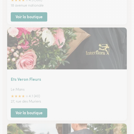
★
★
★
★
★
18 avenue nationale
Voir la boutique
Ets Veron Fleurs
Le Mans
★
★
★
★
★
4.1 (40)
27, rue des Muriers
Voir la boutique