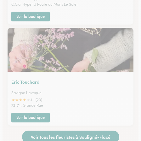
C.Cial Hyper U Route du Mans Le Soleil
Voir la boutique
Eric Touchard
Savigne L'eveque
★
★
★
★
★
4.1 (20)
72-74, Grande Rue
Voir la boutique
Voir tous les fleuristes à Souligné-Flacé