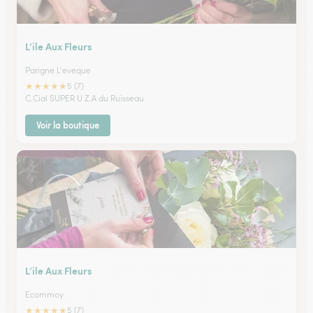
L’ile Aux Fleurs
Parigne L'eveque
★
★
★
★
★
5 (7)
C.Cial SUPER U Z.A du Ruisseau
Voir la boutique
L’ile Aux Fleurs
Ecommoy
★
★
★
★
★
5 (7)