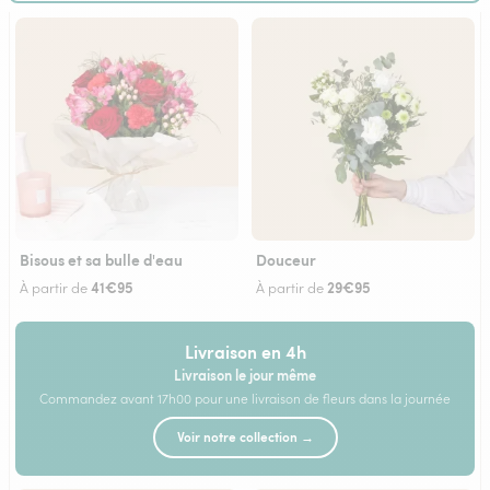
Bisous et sa bulle d'eau
Douceur
41€95
29€95
À partir de
À partir de
Livraison en 4h
Livraison le jour même
Commandez avant 17h00 pour une livraison de fleurs dans la journée
Voir notre collection →