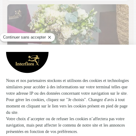
Pollen Fleurs
Coulaines
★
★
★
★
★
3.8 (53)
11 rue de la paix
Voir la boutique