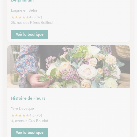
Laigne en Belin
★
★
★
★
★
4.6 (67)
28, rue des Frères Bailleul
Voir la boutique
Histoire de Fleurs
Yvre L'eveque
★
★
★
★
★
4.8 (70)
4, avenue Guy Bouriat
Voir la boutique