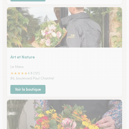
Art et Nature
Le Mans
★
★
★
★
★
4.8 (121)
85, boulevard Paul Chantrel
Voir la boutique