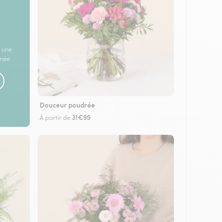
 une
rnée
Douceur poudrée
31€95
À partir de