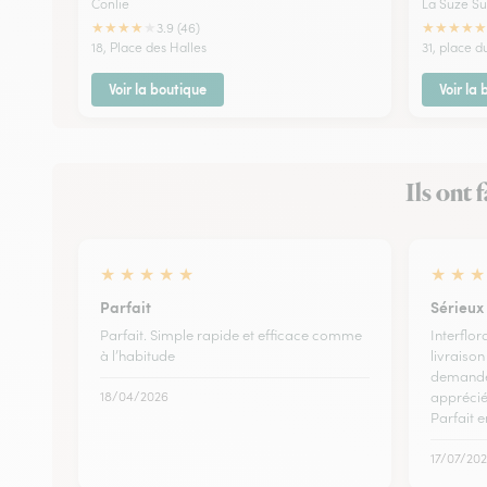
Conlie
La Suze Su
★
★
★
★
★
★
★
★
★
★
3.9 (46)
18, Place des Halles
31, place 
Voir la boutique
Voir la
Ils ont 
★
★
★
★
★
★
★
★
Parfait
Sérieux
Parfait. Simple rapide et efficace comme
Interflor
à l’habitude
livraison 
demandé.
18/04/2026
apprécié
Parfait e
17/07/20