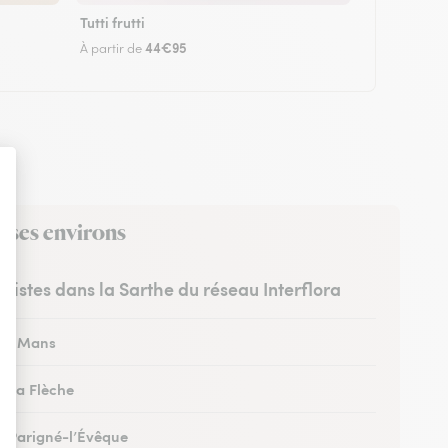
Tutti frutti
44€95
À partir de
 ses environs
uristes dans la Sarthe du réseau Interflora
 au Mans
à La Flèche
 à Parigné-l’Évêque