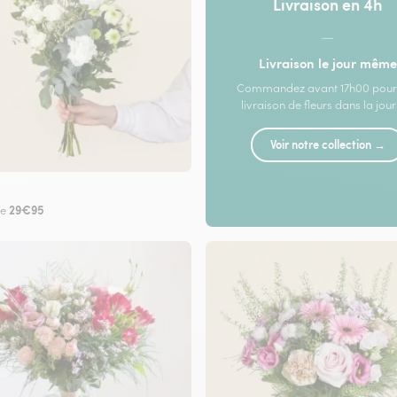
Livraison en 4h
—
Livraison le jour même
Commandez avant 17h00 pour
livraison de fleurs dans la jou
Voir notre collection →
29€95
de