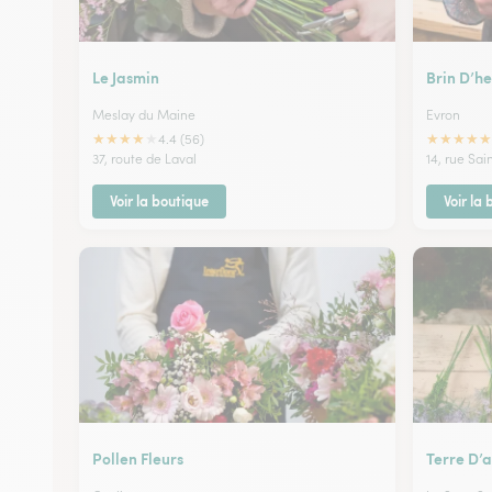
Le Jasmin
Brin D’he
Meslay du Maine
Evron
★
★
★
★
★
★
★
★
★
★
4.4 (56)
37, route de Laval
14, rue Sa
Voir la boutique
Voir la
Pollen Fleurs
Terre D’