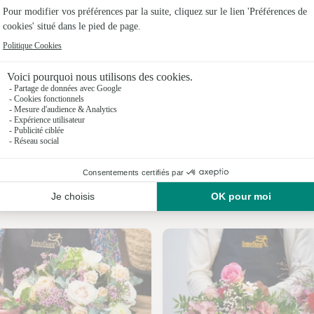
Fleuristes
Fleuristes
Fleuristes 
Fleuristes
Fleuristes
Fleuristes
Nos fleuristes à Viré-en-Champagne
Fleuristes 