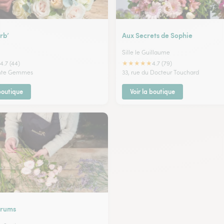
rb’
Aux Secrets de Sophie
Sille le Guillaume
★
★
★
★
★
4.7 (44)
4.7 (79)
inte Gemmes
33, rue du Docteur Touchard
 boutique
Voir la boutique
arums