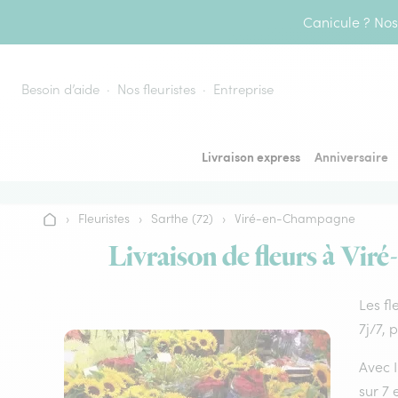
Aller au contenu
Canicule ? Nos 
Besoin d’aide
Nos fleuristes
Entreprise
Livraison express
Anniversaire
›
Fleuristes
›
Sarthe (72)
›
Viré-en-Champagne
Accueil
Livraison de fleurs à Vir
Les fl
7j/7, 
Avec I
sur 7