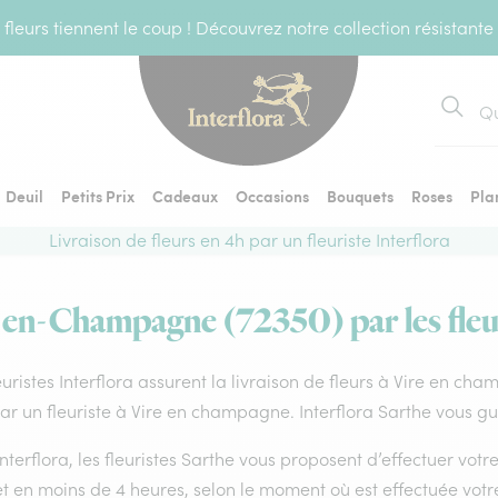
fleurs tiennent le coup ! Découvrez notre collection résistante
Recher
Deuil
Petits Prix
Cadeaux
Occasions
Bouquets
Roses
Pla
Livraison de fleurs en 4h par un fleuriste Interflora
é-en-Champagne (72350) par les fleur
euristes Interflora assurent la livraison de fleurs à Vire en c
par un fleuriste à Vire en champagne. Interflora Sarthe vous gu
nterflora, les fleuristes Sarthe vous proposent d’effectuer votr
 et en moins de 4 heures, selon le moment où est effectuée vo