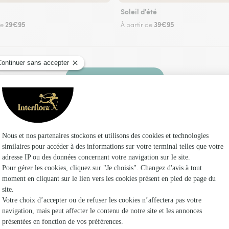
Soleil d'été
29€95
39€95
de
À partir de
Faire livrer des fleurs
leuriste Interflora à Viré-en-Champagne et dans
Les fle
Fleuristes
Fleuristes 
Fleuristes