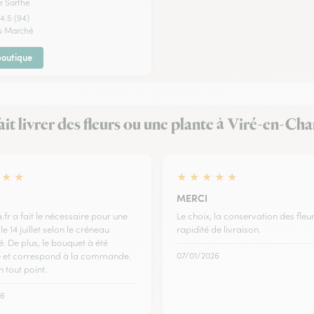
r Sarthe
4.5 (94)
du Marché
 boutique
fait livrer des fleurs ou une plante à Viré-en-
★
★
★
★
★
★
★
MERCI
a.fr a fait le nécessaire pour une
Le choix, la conservation des fleur
le 14 juillet selon le créneau
rapidité de livraison.
 De plus, le bouquet à été
 et correspond à la commande.
07/01/2026
n tout point.
26