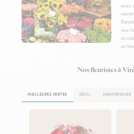
avec d
remet
floral
aux fo
occasi
un li
Nos fleuristes à Vi
MEILLEURES VENTES
DEUIL
ANNIVERSAIRE