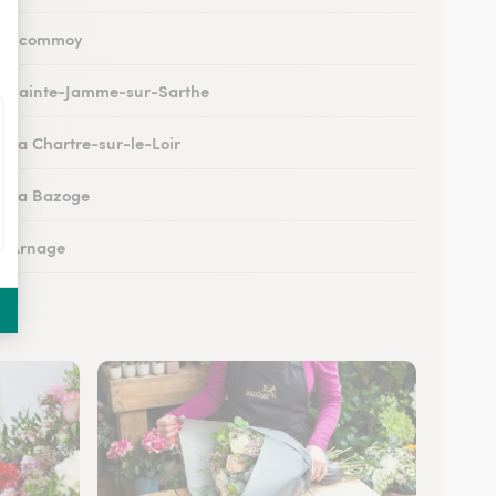
 à Écommoy
 à Sainte-Jamme-sur-Sarthe
à La Chartre-sur-le-Loir
 à La Bazoge
 à Arnage
 au Lude
à Conlie