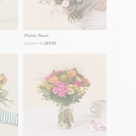
Plaisir fleuri
36€95
À partir de