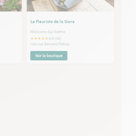
Le Fleuriste de la Gare
Malicorne Sur Sarthe
★
★
★
★
★
4.9 (34)
1 bis rue Bernard Palissy
Voir la boutique