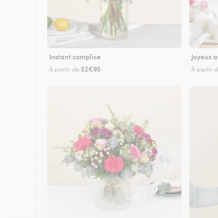
Instant complice
Joyeux a
52€95
À partir de
À partir 