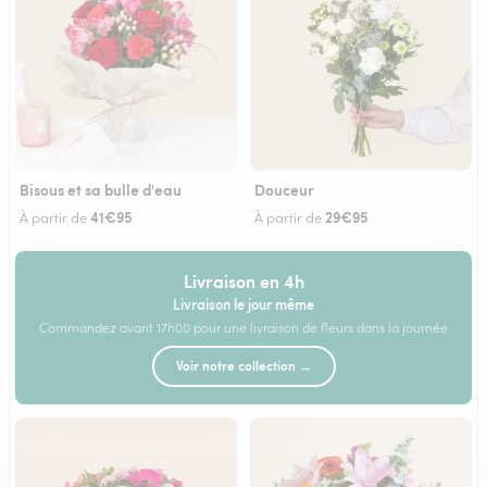
Bisous et sa bulle d'eau
Douceur
41€95
29€95
À partir de
À partir de
Livraison en 4h
Livraison le jour même
Commandez avant 17h00 pour une livraison de fleurs dans la journée
Voir notre collection →