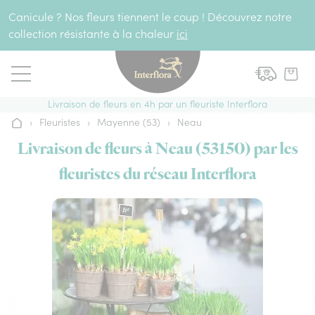
Aller au contenu
Canicule ? Nos fleurs tiennent le coup ! Découvrez notre
collection résistante à la chaleur
ici
Livraison de fleurs en 4h par un fleuriste Interflora
›
Fleuristes
›
Mayenne (53)
›
Neau
Accueil
Livraison de fleurs à Neau (53150) par les
fleuristes du réseau Interflora