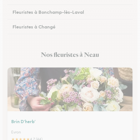
Fleuristes à Bonchamp-lès-Laval
Fleuristes à Changé
Fleuristes à Meslay-du-Maine
Nos fleuristes à Neau
Fleuristes à Pré-en-Pail-Saint-Samson
Brin D’herb’
Evron
★
★
★
★
★
4.7 (44)