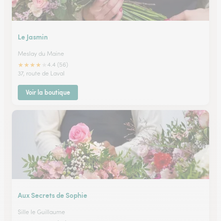
Le Jasmin
Meslay du Maine
★
★
★
★
★
4.4 (56)
37, route de Laval
Voir la boutique
Aux Secrets de Sophie
Sille le Guillaume