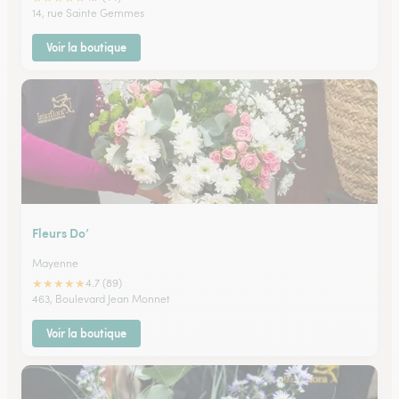
14, rue Sainte Gemmes
Voir la boutique
Fleurs Do’
Mayenne
★
★
★
★
★
4.7 (89)
463, Boulevard Jean Monnet
Voir la boutique