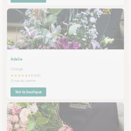
Adelie
Change
★
★
★
★
★
4.6 (54)
21 rue du centre
Voir la boutique