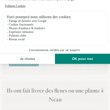
Marguerite & Coquelicot
Javron les Chapelles
★
★
★
★
★
4.8 (44)
18-20, Grande Rue
Voir la boutique
Ils ont fait livrer des fleurs ou une plante à
Neau