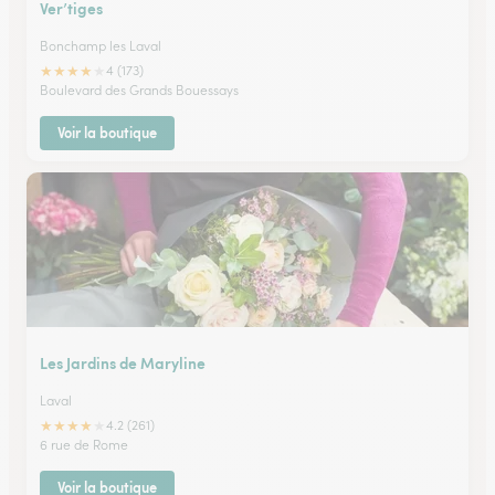
Ver’tiges
Bonchamp les Laval
★
★
★
★
★
4 (173)
Boulevard des Grands Bouessays
Voir la boutique
Les Jardins de Maryline
Laval
★
★
★
★
★
4.2 (261)
6 rue de Rome
Voir la boutique