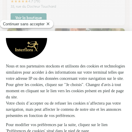
★
★
★
★
★
4.7 (79)
33, rue du Docteur Touchard
Voir la boutique
Ver’tiges Laval Ouest
Laval
★
★
★
★
★
4.5 (142)
45 rue Albert Thomas Bd Jean Jaurès
Voir la boutique