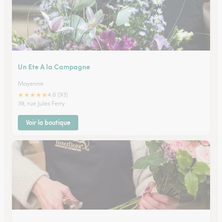
Un Ete A la Campagne
Mayenne
★
★
★
★
★
4.6 (93)
39, rue Jules Ferry
Voir la boutique