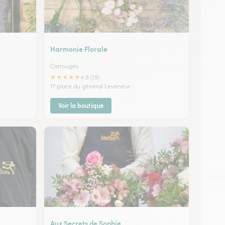
Harmonie Florale
Carrouges
★
★
★
★
★
4.8 (19)
17 place du général Leveneur
Voir la boutique
Aux Secrets de Sophie