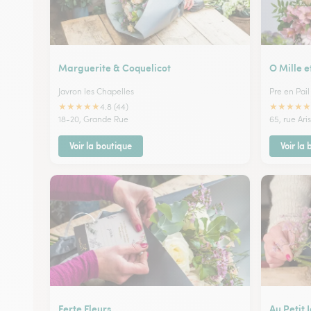
Marguerite & Coquelicot
O Mille e
Javron les Chapelles
Pre en Pai
★
★
★
★
★
★
★
★
★
★
4.8 (44)
18-20, Grande Rue
65, rue Ari
Voir la boutique
Voir la
Ferte Fleurs
Au Petit 