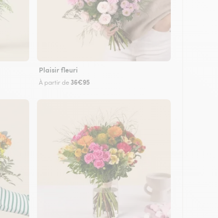
Plaisir fleuri
36€95
À partir de