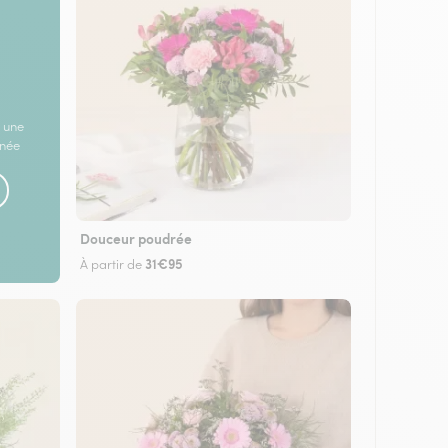
 une
rnée
Douceur poudrée
31€95
À partir de