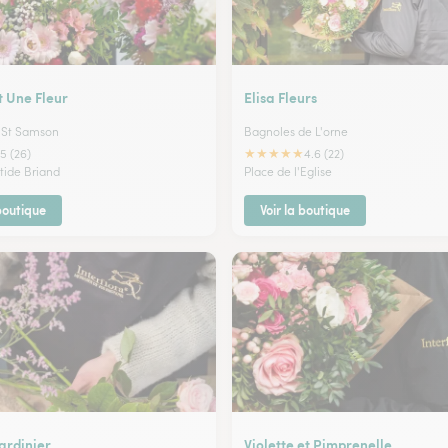
t Une Fleur
Elisa Fleurs
l St Samson
Bagnoles de L'orne
★
★
★
★
★
5 (26)
4.6 (22)
stide Briand
Place de l'Eglise
 boutique
Voir la boutique
Jardinier
Violette et Pimprenelle