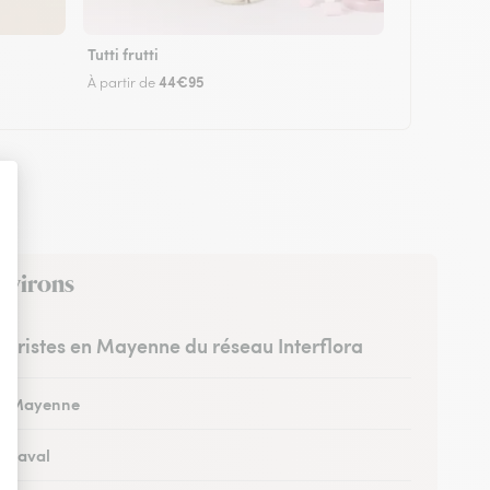
Tutti frutti
44€95
À partir de
environs
leuristes en Mayenne du réseau Interflora
 à Mayenne
à Laval