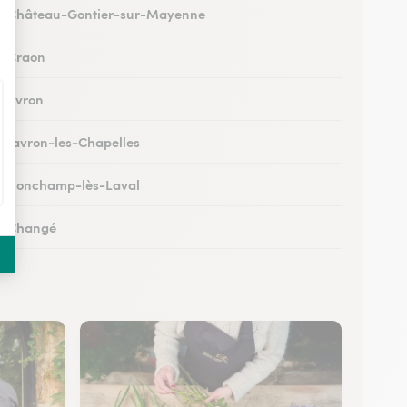
s à Château-Gontier-sur-Mayenne
 à Craon
à Évron
 à Javron-les-Chapelles
 à Bonchamp-lès-Laval
 à Changé
 à Meslay-du-Maine
 à Pré-en-Pail-Saint-Samson