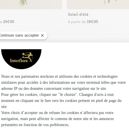
Soleil d'été
29€95
39€95
de
À partir de
Faire livrer des fleurs
 un fleuriste Interflora à Villepail et dans ses 
Les f
Fleuristes
Fleuristes 