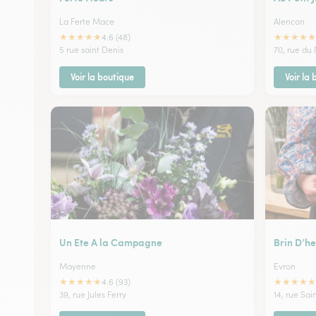
La Ferte Mace
Alencon
★
★
★
★
★
★
★
★
★
★
4.6 (48)
5 rue saint Denis
70, rue du
Voir la boutique
Voir la
Un Ete A la Campagne
Brin D’he
Mayenne
Evron
★
★
★
★
★
★
★
★
★
★
4.6 (93)
39, rue Jules Ferry
14, rue Sa