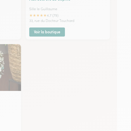
Sille le Guillaume
★
★
★
★
★
4.7 (79)
33, rue du Docteur Touchard
Voir la boutique