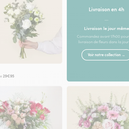
Livraison en 4h
—
Livraison le jour même
Commandez avant 17h00 pour
livraison de fleurs dans la jou
Voir notre collection →
29€95
de