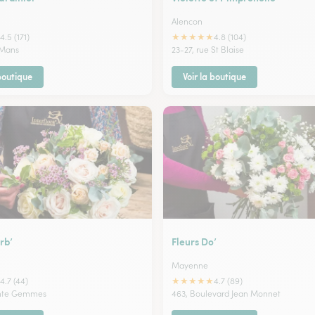
Alencon
★
★
★
★
★
4.5 (171)
4.8 (104)
 Mans
23-27, rue St Blaise
 boutique
Voir la boutique
rb’
Fleurs Do’
Mayenne
★
★
★
★
★
4.7 (44)
4.7 (89)
inte Gemmes
463, Boulevard Jean Monnet