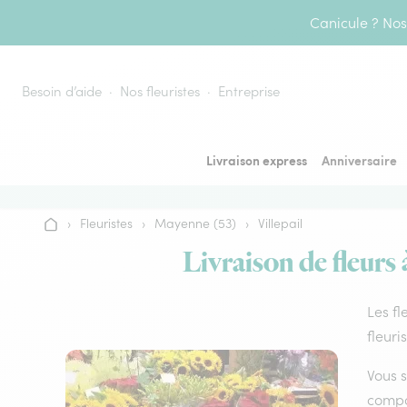
Aller au contenu
Canicule ? Nos 
Besoin d’aide
Nos fleuristes
Entreprise
Livraison express
Anniversaire
›
Fleuristes
›
Mayenne (53)
›
Villepail
Accueil
Livraison de fleurs 
Les fl
fleuri
Vous s
compos