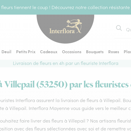
fleurs tiennent le coup ! Découvrez notre collection résistante
Recher
Deuil
Petits Prix
Cadeaux
Occasions
Bouquets
Roses
Pla
Livraison de fleurs en 4h par un fleuriste Interflora
à Villepail (53250) par les fleuristes
euristes Interflora assurent la livraison de fleurs à Villepail. B
ste à Villepail. Interflora Mayenne vous guide vers le meilleur 
ouhaitez faire livrer des fleurs à Villepail ? Nos artisans fleuri
ition avec des fleurs sélectionnées avec soi et de remettre v