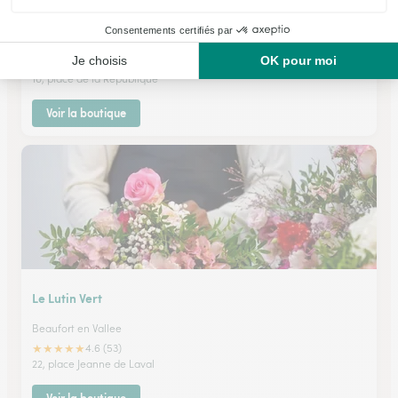
La Nature de L’aune
Ecommoy
★
★
★
★
★
4.9 (61)
10, place de la République
Voir la boutique
Le Lutin Vert
Beaufort en Vallee
★
★
★
★
★
4.6 (53)
22, place Jeanne de Laval