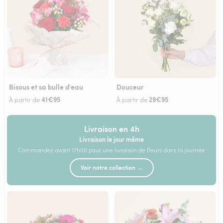
Bisous et sa bulle d'eau
Douceur
41€95
29€95
À partir de
À partir de
Livraison en 4h
Livraison le jour même
Commandez avant 17h00 pour une livraison de fleurs dans la journée
Voir notre collection →