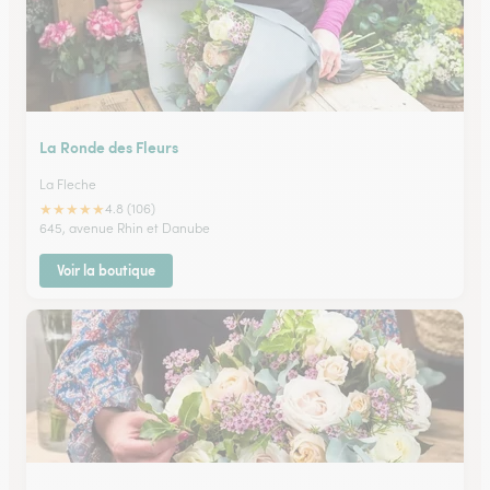
La Ronde des Fleurs
La Fleche
★
★
★
★
★
4.8 (106)
645, avenue Rhin et Danube
Voir la boutique