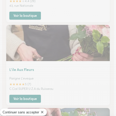
★
★
★
★
★
4.4 (29)
43, rue Nationale
Voir la boutique
L’ile Aux Fleurs
Parigne L'eveque
★
★
★
★
★
5 (7)
C.Cial SUPER U Z.A du Ruisseau
Voir la boutique