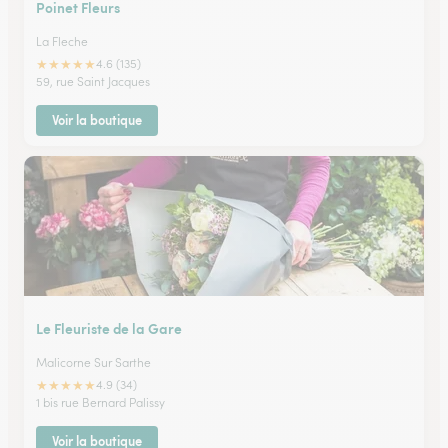
Poinet Fleurs
La Fleche
★
★
★
★
★
4.6 (135)
59, rue Saint Jacques
Voir la boutique
Le Fleuriste de la Gare
Malicorne Sur Sarthe
★
★
★
★
★
4.9 (34)
1 bis rue Bernard Palissy
Voir la boutique