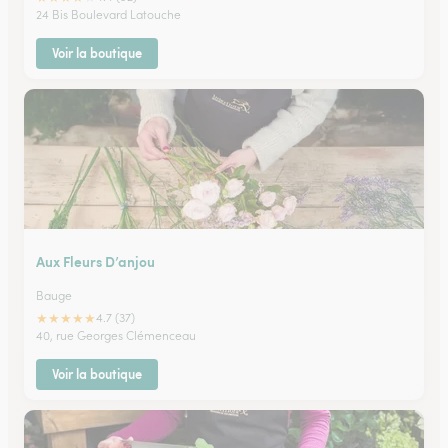
24 Bis Boulevard Latouche
Voir la boutique
Aux Fleurs D’anjou
Bauge
★
★
★
★
★
4.7 (37)
40, rue Georges Clémenceau
Voir la boutique