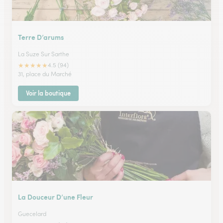
Terre D’arums
La Suze Sur Sarthe
★
★
★
★
★
4.5 (94)
31, place du Marché
Voir la boutique
La Douceur D’une Fleur
Guecelard