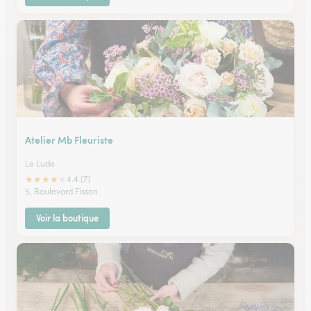
Atelier Mb Fleuriste
Le Lude
★
★
★
★
★
4.4 (7)
5, Boulevard Fisson
Voir la boutique