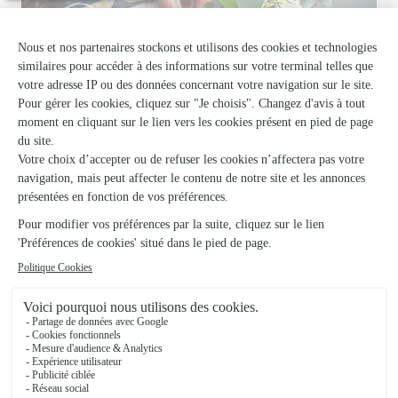
L’ile Aux Fleurs
Ecommoy
★
★
★
★
★
5 (7)
C.Cial Hyper U Route du Mans Le Soleil
Voir la boutique