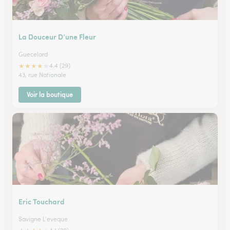
La Douceur D’une Fleur
Guecelard
★
★
★
★
★
4.4 (29)
43, rue Nationale
Voir la boutique
Eric Touchard
Savigne L'eveque