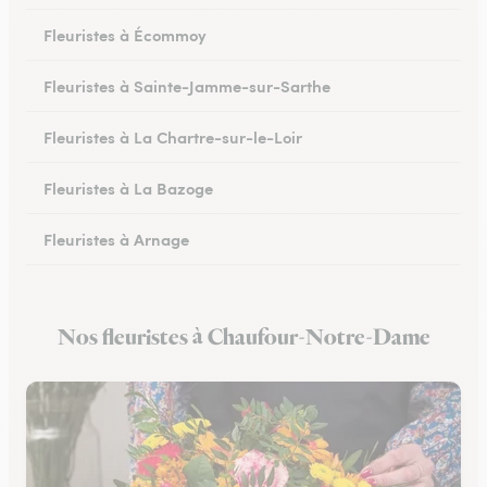
Fleuristes à Écommoy
Fleuristes à Sainte-Jamme-sur-Sarthe
Fleuristes à La Chartre-sur-le-Loir
Fleuristes à La Bazoge
Fleuristes à Arnage
Fleuristes au Lude
Nos fleuristes à Chaufour-Notre-Dame
Fleuristes à Conlie