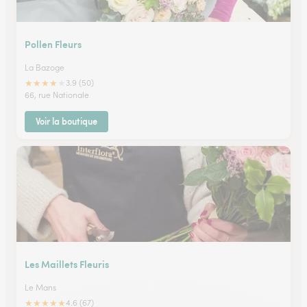
Pollen Fleurs
La Bazoge
★
★
★
★
★
3.9 (50)
66, rue Nationale
Voir la boutique
Les Maillets Fleuris
Le Mans
★
★
★
★
★
4.6 (67)