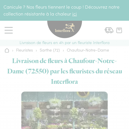
Aller au contenu
Canicule ? Nos fleurs tiennent le coup ! Découvrez notre
collection résistante à la chaleur
ici
Livraison de fleurs en 4h par un fleuriste Interflora
›
Fleuristes
›
Sarthe (72)
›
Chaufour-Notre-Dame
Accueil
Livraison de fleurs à Chaufour-Notre-
Dame (72550) par les fleuristes du réseau
Interflora