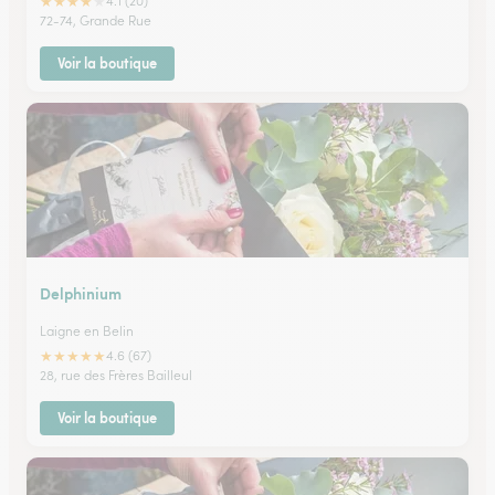
★
★
★
★
★
4.1 (20)
72-74, Grande Rue
Voir la boutique
Delphinium
Laigne en Belin
★
★
★
★
★
4.6 (67)
28, rue des Frères Bailleul
Voir la boutique