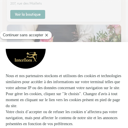
207, rue des Maillets
Voir la boutique
Pollen Fleurs
Conlie
★
★
★
★
★
3.9 (46)
18, Place des Halles
Voir la boutique