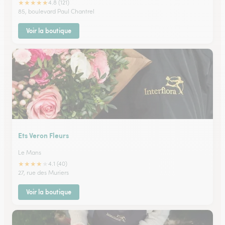
★
★
★
★
★
4.8 (121)
85, boulevard Paul Chantrel
Voir la boutique
Ets Veron Fleurs
Le Mans
★
★
★
★
★
4.1 (40)
27, rue des Muriers
Voir la boutique