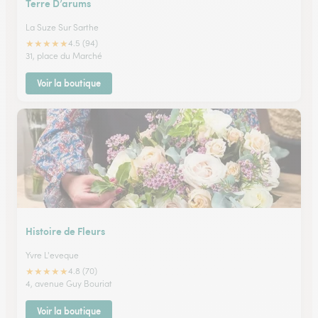
Terre D’arums
La Suze Sur Sarthe
★
★
★
★
★
4.5 (94)
31, place du Marché
Voir la boutique
Histoire de Fleurs
Yvre L'eveque
★
★
★
★
★
4.8 (70)
4, avenue Guy Bouriat
Voir la boutique