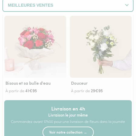
Bisous et sa bulle d'eau
Douceur
41€95
29€95
À partir de
À partir de
Livraison en 4h
Livraison le jour même
Commandez avant 17h00 pour une livraison de fleurs dans la journée
Voir notre collection →