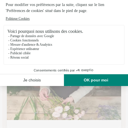
Eric Touchard Lmt
Arnage
★
★
★
★
★
4.3 (100)
18 avenue nationale
Voir la boutique