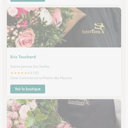
Eric Touchard
Sainte Jamme Sur Sarthe
★
★
★
★
★
4.5 (32)
Zone Commercial la Prairie des Moulins
Voir la boutique