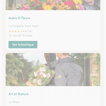
Aubin D’fleurs
La Chapelle Saint Aubin
★
★
★
★
★
4.6 (24)
32, rue de l'Europe
Voir la boutique
Art et Nature
Le Mans