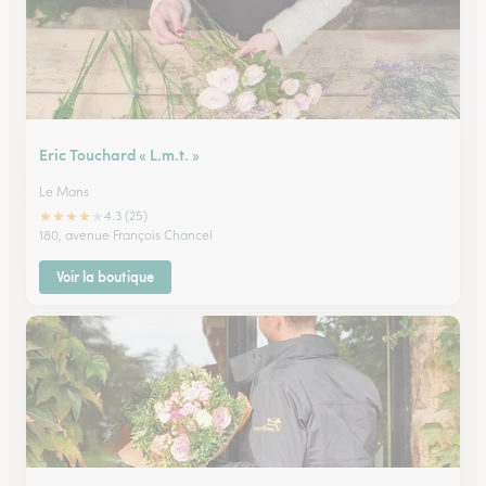
Eric Touchard « L.m.t. »
Le Mans
★
★
★
★
★
4.3 (25)
180, avenue François Chancel
Voir la boutique