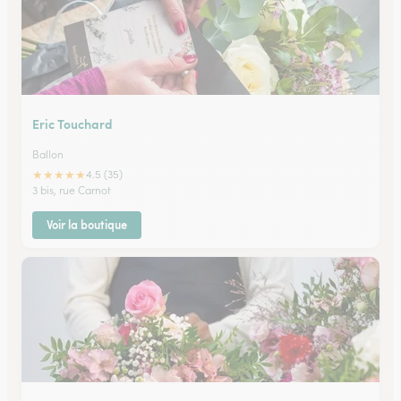
Eric Touchard
Ballon
★
★
★
★
★
4.5 (35)
3 bis, rue Carnot
Voir la boutique