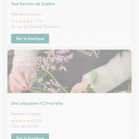
Aux Secrets de Sophie
Sille le Guillaume
★
★
★
★
★
4.7 (79)
33, rue du Docteur Touchard
Voir la boutique
Ste Lebarbier//Citron’elle
Parigne L Eveque
★
★
★
★
★
4.6 (78)
3 zac de l'étoile
Voir la boutique