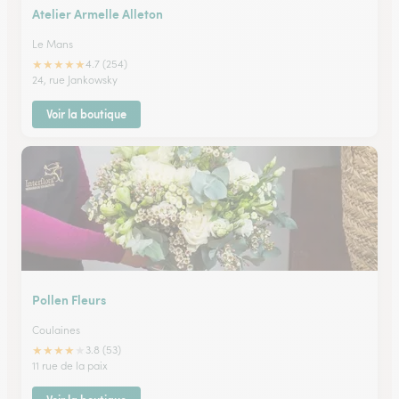
Atelier Armelle Alleton
Le Mans
★
★
★
★
★
4.7 (254)
24, rue Jankowsky
Voir la boutique
Pollen Fleurs
Coulaines
★
★
★
★
★
3.8 (53)
11 rue de la paix