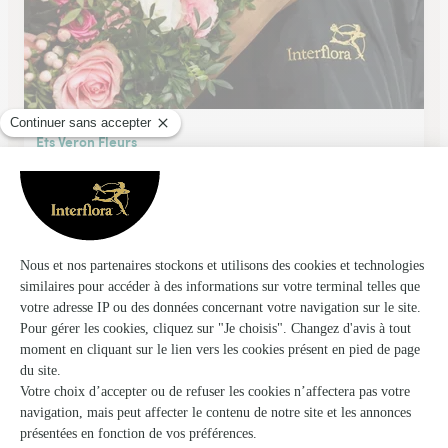
Ets Veron Fleurs
Le Mans
★
★
★
★
★
4.1 (40)
27, rue des Muriers
Voir la boutique