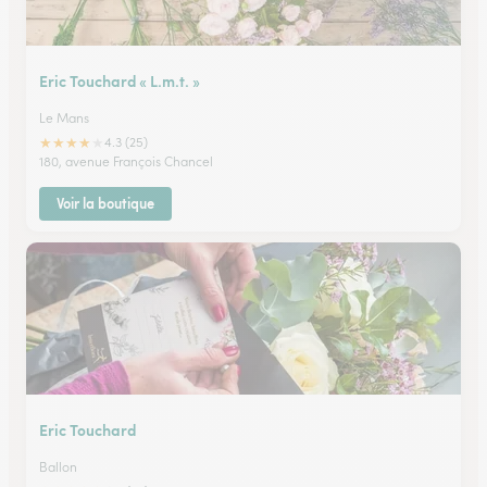
Eric Touchard « L.m.t. »
Le Mans
★
★
★
★
★
4.3 (25)
180, avenue François Chancel
Voir la boutique
Eric Touchard
Ballon