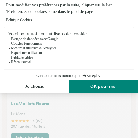
Atelier Armelle Alleton
Le Mans
★
★
★
★
★
4.7 (254)
24, rue Jankowsky
Voir la boutique
Les Maillets Fleuris
Le Mans
★
★
★
★
★
4.6 (67)
207, rue des Maillets