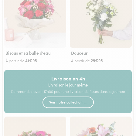
Bisous et sa bulle d'eau
Douceur
41€95
29€95
À partir de
À partir de
Livraison en 4h
Livraison le jour même
Commandez avant 17h00 pour une livraison de fleurs dans la journée
Voir notre collection →