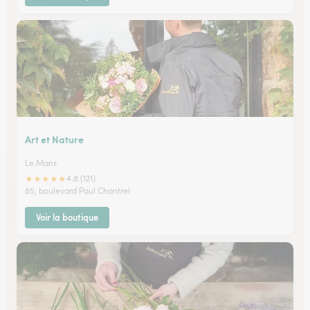
Art et Nature
Le Mans
★
★
★
★
★
4.8 (121)
85, boulevard Paul Chantrel
Voir la boutique