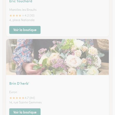
Eric Touchard
Marolles les Braults
★
★
★
★
★
4.2 (10)
4, place Nationale
Voir la boutique
Brin D’herb’
Evron
★
★
★
★
★
4.7 (44)
14, rue Sainte Gemmes
Voir la boutique