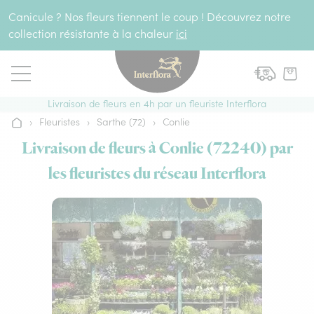
Aller au contenu
Canicule ? Nos fleurs tiennent le coup ! Découvrez notre
collection résistante à la chaleur
ici
Livraison de fleurs en 4h par un fleuriste Interflora
›
Fleuristes
›
Sarthe (72)
›
Conlie
Accueil
Livraison de fleurs à Conlie (72240) par
les fleuristes du réseau Interflora