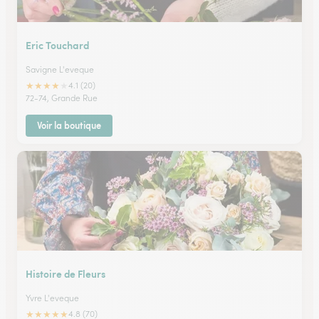
Eric Touchard
Savigne L'eveque
★
★
★
★
★
4.1 (20)
72-74, Grande Rue
Voir la boutique
Histoire de Fleurs
Yvre L'eveque
★
★
★
★
★
4.8 (70)