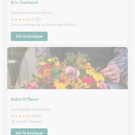
Eric Touchard
Sainte Jamme Sur Sarthe
★
★
★
★
★
4.5 (32)
Zone Commercial la Prairie des Moulins
Voir la boutique
Aubin D’fleurs
La Chapelle Saint Aubin
★
★
★
★
★
4.6 (24)
32, rue de l'Europe
Voir la boutique