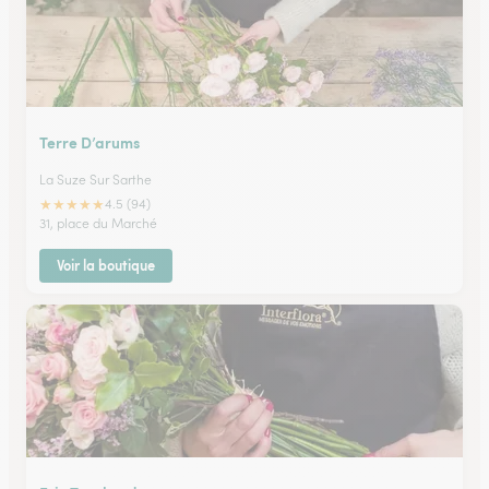
Terre D’arums
La Suze Sur Sarthe
★
★
★
★
★
4.5 (94)
31, place du Marché
Voir la boutique