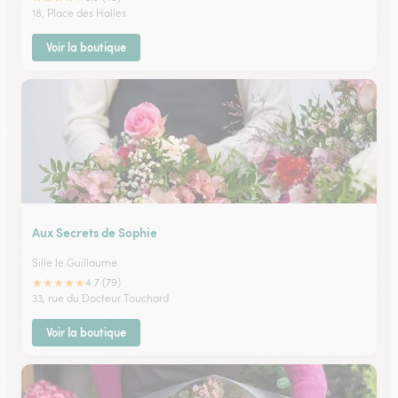
18, Place des Halles
Voir la boutique
Aux Secrets de Sophie
Sille le Guillaume
★
★
★
★
★
4.7 (79)
33, rue du Docteur Touchard
Voir la boutique