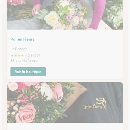
Pollen Fleurs
La Bazoge
★
★
★
★
★
3.9 (50)
66, rue Nationale
Voir la boutique