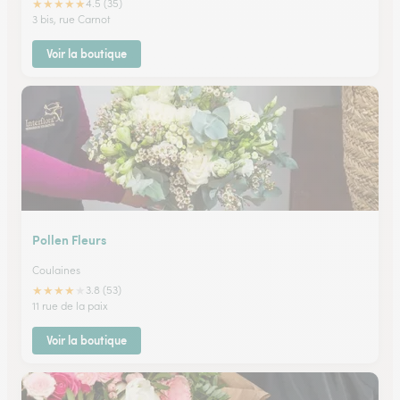
★
★
★
★
★
4.5 (35)
3 bis, rue Carnot
Voir la boutique
Pollen Fleurs
Coulaines
★
★
★
★
★
3.8 (53)
11 rue de la paix
Voir la boutique