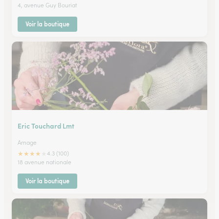
4, avenue Guy Bouriat
Voir la boutique
Eric Touchard Lmt
Arnage
★
★
★
★
★
4.3 (100)
18 avenue nationale
Voir la boutique