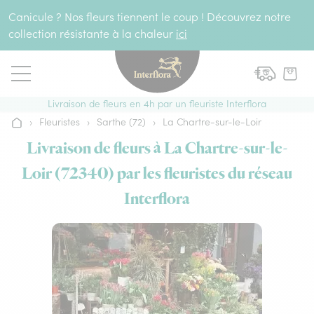
Aller au contenu
Canicule ? Nos fleurs tiennent le coup ! Découvrez notre
collection résistante à la chaleur
ici
Livraison de fleurs en 4h par un fleuriste Interflora
›
Fleuristes
›
Sarthe (72)
›
La Chartre-sur-le-Loir
Accueil
Livraison de fleurs à La Chartre-sur-le-
Loir (72340) par les fleuristes du réseau
Interflora