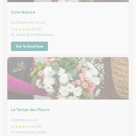
Cote Nature
La Chartre Sur le Loir
★
★
★
★
★
4.5 (30)
15, place de la République
Voir la boutique
Le Temps des Fleurs
Chateau du Loir
★
★
★
★
★
4.4 (15)
11, avenue Jean Jaurès