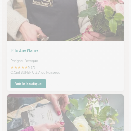
L’ile Aux Fleurs
Parigne L'eveque
★
★
★
★
★
5 (7)
C.Cial SUPER U Z.A du Ruisseau
Voir la boutique