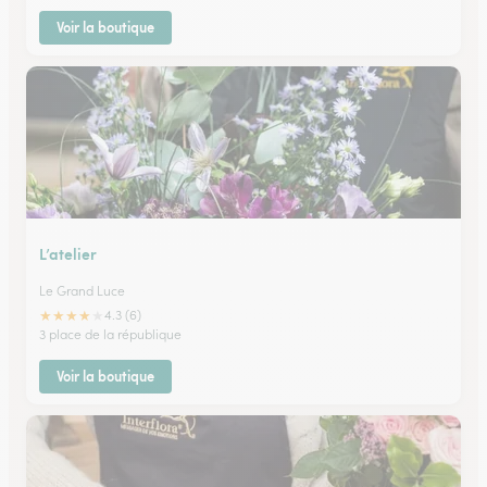
Voir la boutique
L’atelier
Le Grand Luce
★
★
★
★
★
4.3 (6)
3 place de la république
Voir la boutique