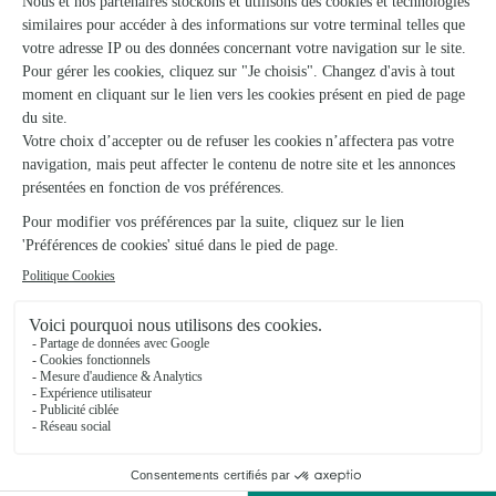
Voir la boutique
Ste Lebarbier//Citron’elle
Parigne L Eveque
★
★
★
★
★
4.6 (78)
3 zac de l'étoile
Voir la boutique