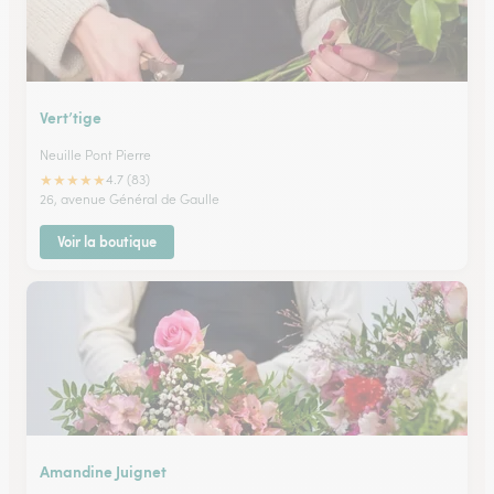
Vert’tige
Neuille Pont Pierre
★
★
★
★
★
4.7 (83)
26, avenue Général de Gaulle
Voir la boutique
Amandine Juignet