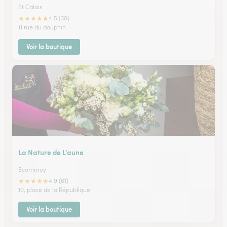
St Calais
★
★
★
★
★
4.5 (30)
11 rue du dauphin
Voir la boutique
La Nature de L’aune
Ecommoy
★
★
★
★
★
4.9 (61)
10, place de la République
Voir la boutique