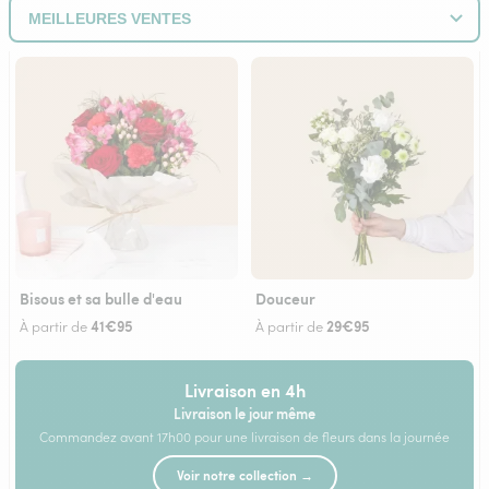
Bisous et sa bulle d'eau
Douceur
41€95
29€95
À partir de
À partir de
Livraison en 4h
Livraison le jour même
Commandez avant 17h00 pour une livraison de fleurs dans la journée
Voir notre collection →