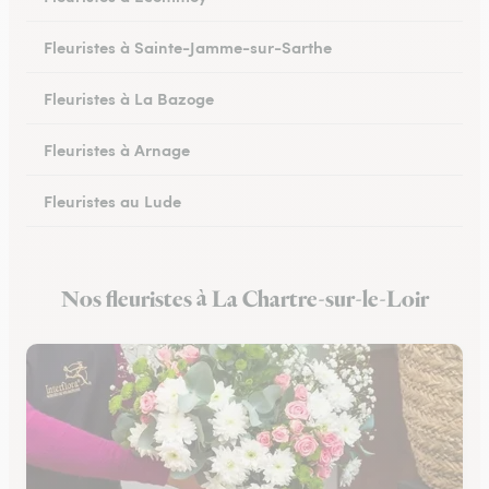
Fleuristes à Sainte-Jamme-sur-Sarthe
Fleuristes à La Bazoge
Fleuristes à Arnage
Fleuristes au Lude
Fleuristes à Conlie
Nos fleuristes à La Chartre-sur-le-Loir
Fleuristes à Mamers