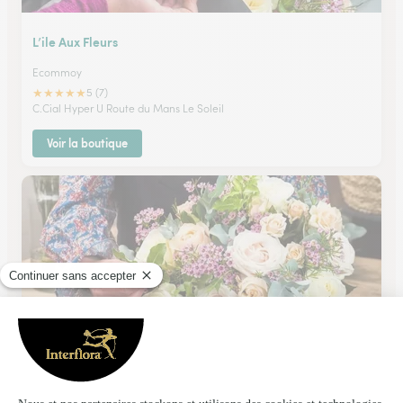
L’ile Aux Fleurs
Ecommoy
★
★
★
★
★
5 (7)
C.Cial Hyper U Route du Mans Le Soleil
Voir la boutique
Grains de Pollen
Chanceaux Sur Choisille
★
★
★
★
★
4.7 (90)
26 Avenue de Langennerie