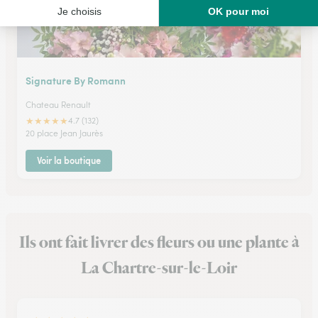
Signature By Romann
Chateau Renault
★
★
★
★
★
4.7 (132)
20 place Jean Jaurès
Voir la boutique
Ils ont fait livrer des fleurs ou une plante à
La Chartre-sur-le-Loir