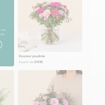
 une
rnée
Douceur poudrée
31€95
À partir de