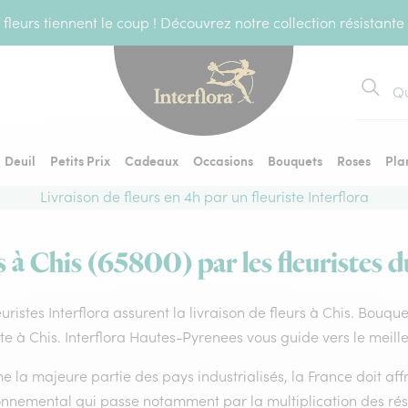
fleurs tiennent le coup ! Découvrez notre collection résistante
Recher
Deuil
Petits Prix
Cadeaux
Occasions
Bouquets
Roses
Pla
Livraison de fleurs en 4h par un fleuriste Interflora
s à Chis (65800) par les fleuristes d
euristes Interflora assurent la livraison de fleurs à Chis. Bouqu
ste à Chis. Interflora Hautes-Pyrenees vous guide vers le meill
la majeure partie des pays industrialisés, la France doit affro
onnemental qui passe notamment par la multiplication des rése