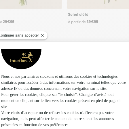
Soleil d'été
29€95
39€95
de
À partir de
Faire livrer des fleurs
ez un fleuriste Interflora à Chis et dans ses en
Les fleuri
Interflora
Fleuristes
Fleuristes