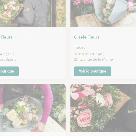
 Fleurs
Gisele Fleurs
Tarbes
★
★
★
★
★
4.7 (109)
4.3 (45)
des Sports
23, avenue de la Marne
 boutique
Voir la boutique