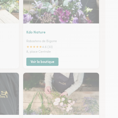
Kdo Nature
Rabastens de Bigorre
★
★
★
★
★
4.6 (33)
8, place Centrale
Voir la boutique