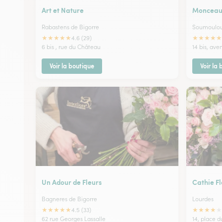
Art et Nature
Monceau 
Rabastens de Bigorre
Soumoulo
★
★
★
★
★
★
★
★
★
★
4.6 (29)
6 bis , rue du Château
14 bis, av
Voir la boutique
Voir la
Un Adour de Fleurs
Cathie Fl
Bagneres de Bigorre
Lourdes
★
★
★
★
★
★
★
★
★
★
4.5 (33)
62 rue Georges Lassalle
14, place