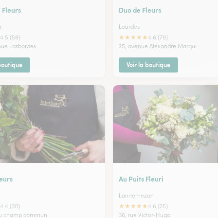
Fleurs
Duo de Fleurs
u
Lourdes
★
★
★
★
★
4.5 (59)
4.6 (79)
enue Lasbordes
25, avenue Alexandre Marqui
 boutique
Voir la boutique
eurs
Au Puits Fleuri
Lannemezan
★
★
★
★
★
4.4 (30)
4.6 (25)
 du champ commun
36, rue Victor-Hugo