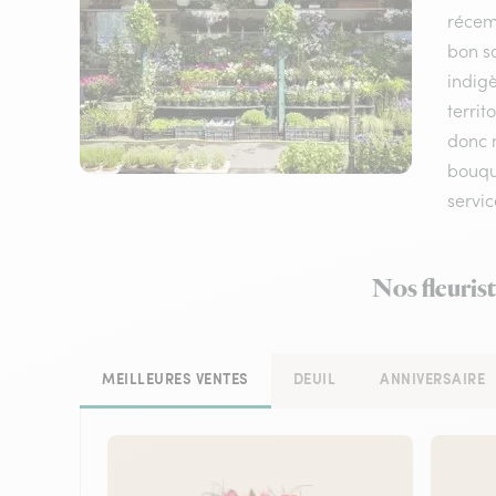
récem
bon sc
indigè
terri
donc n
bouque
servic
Nos fleurist
MEILLEURES VENTES
DEUIL
ANNIVERSAIRE