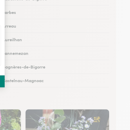
 à Tarbes
 à Arreau
 à Aureilhan
s à Lannemezan
 à Bagnères-de-Bigorre
s à Castelnau-Magnoac