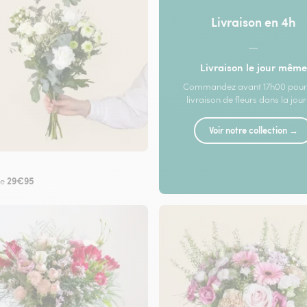
Livraison en 4h
—
Livraison le jour même
Commandez avant 17h00 pour
livraison de fleurs dans la jou
Voir notre collection →
29€95
de