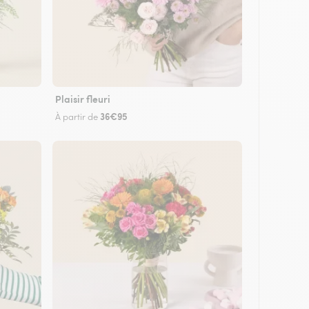
Plaisir fleuri
36€95
À partir de