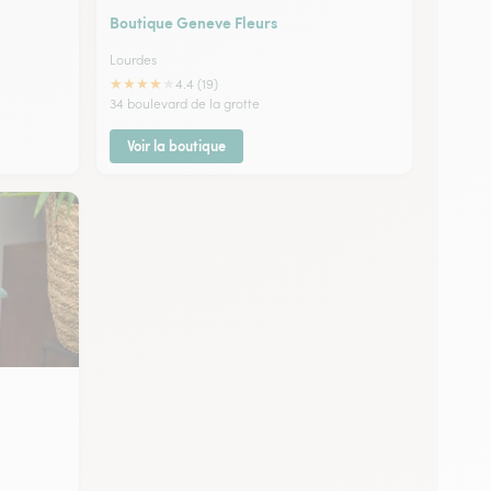
Boutique Geneve Fleurs
Lourdes
★
★
★
★
★
4.4 (19)
34 boulevard de la grotte
Voir la boutique