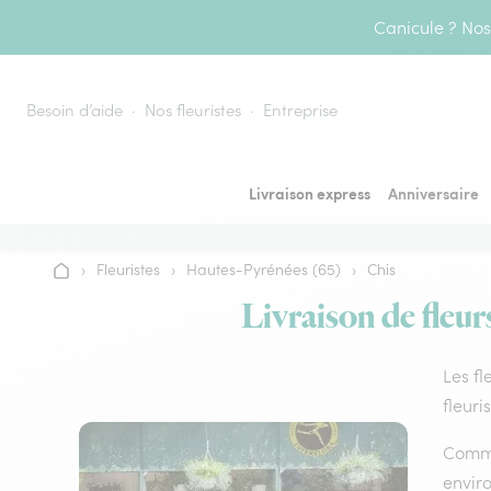
Aller au contenu
Canicule ? Nos 
Besoin d’aide
Nos fleuristes
Entreprise
Livraison express
Anniversaire
›
Fleuristes
›
Hautes-Pyrénées (65)
›
Chis
Accueil
Livraison de fleur
Les fl
fleuri
Comme 
envir