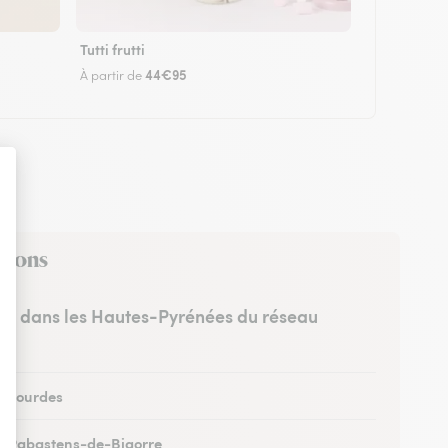
Tutti frutti
44€95
À partir de
virons
stes dans les Hautes-Pyrénées du réseau
 à Lourdes
 à Rabastens-de-Bigorre