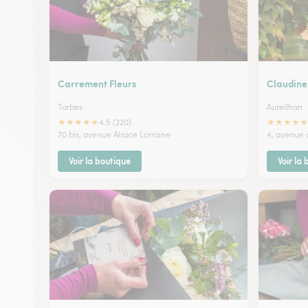
Carrement Fleurs
Claudine
Tarbes
Aureilhan
★
★
★
★
★
★
★
★
★
★
4.5 (220)
70 bis, avenue Alsace Lorraine
4, avenue 
Voir la boutique
Voir la