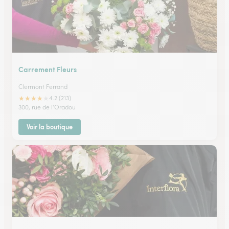
Carrement Fleurs
Clermont Ferrand
★
★
★
★
★
4.2 (213)
300, rue de l'Oradou
Voir la boutique