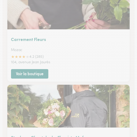
Carrement Fleurs
Mozac
★
★
★
★
★
4.2 (285)
104, avenue Jean Jaurès
Voir la boutique