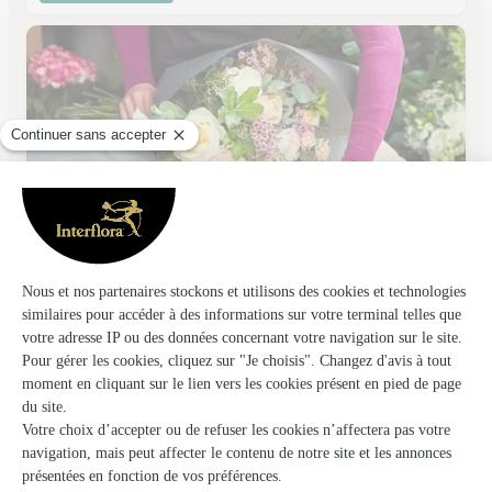
L’or en Fleur
Clermont Ferrand
★
★
★
★
★
4.8 (153)
17, rue Saint Dominique
Voir la boutique