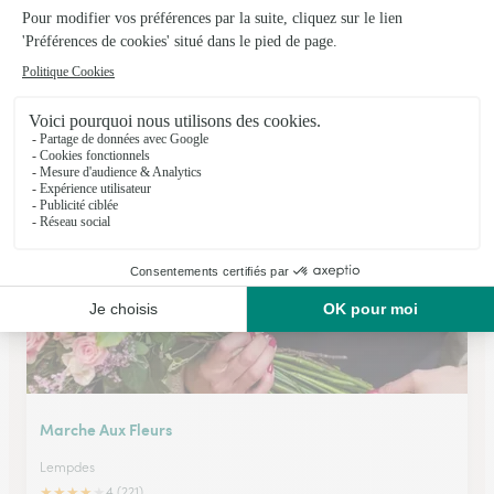
L’or en Fleur
Clermont Ferrand
★
★
★
★
★
4.7 (18)
10 rue Descartes
Voir la boutique
Marche Aux Fleurs
Lempdes
★
★
★
★
★
4 (221)