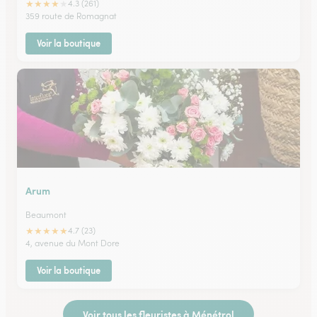
★
★
★
★
★
4.3 (261)
359 route de Romagnat
Voir la boutique
Arum
Beaumont
★
★
★
★
★
4.7 (23)
4, avenue du Mont Dore
Voir la boutique
Voir tous les fleuristes à Ménétrol