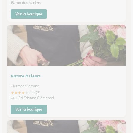
18, rue des Martyrs
Voir la boutique
Nature & Fleurs
Clermont Ferrand
★
★
★
★
★
4.4 (27)
240, Bd Etienne Clémentel
Voir la boutique