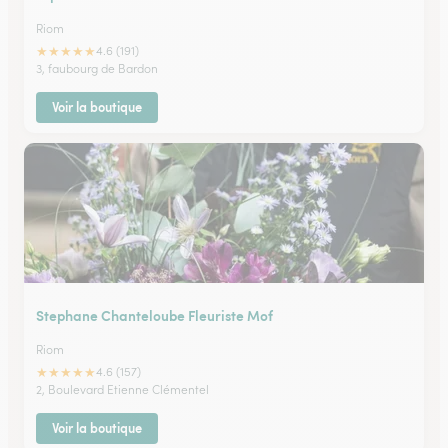
Riom
★
★
★
★
★
4.6 (191)
3, faubourg de Bardon
Voir la boutique
Stephane Chanteloube Fleuriste Mof
Riom
★
★
★
★
★
4.6 (157)
2, Boulevard Etienne Clémentel
Voir la boutique