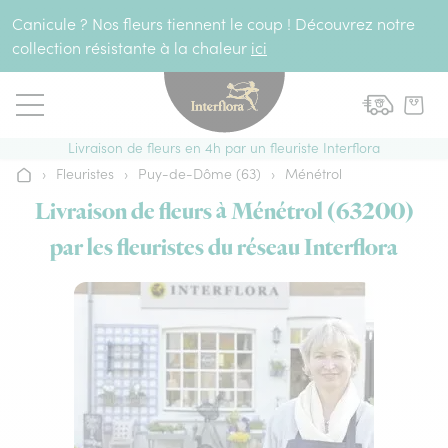
Aller au contenu
Canicule ? Nos fleurs tiennent le coup ! Découvrez notre
collection résistante à la chaleur
ici
Livraison de fleurs en 4h par un fleuriste Interflora
›
Fleuristes
›
Puy-de-Dôme (63)
›
Ménétrol
Accueil
Livraison de fleurs à Ménétrol (63200)
par les fleuristes du réseau Interflora