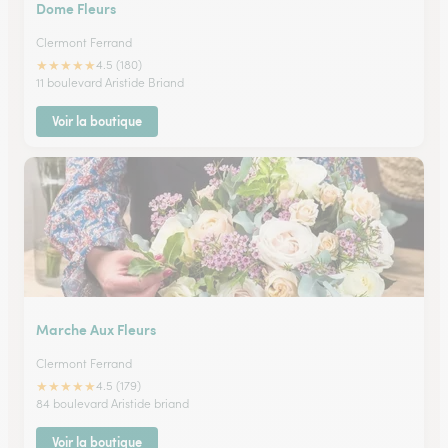
Dome Fleurs
Clermont Ferrand
★
★
★
★
★
4.5 (180)
11 boulevard Aristide Briand
Voir la boutique
Marche Aux Fleurs
Clermont Ferrand
★
★
★
★
★
4.5 (179)
84 boulevard Aristide briand
Voir la boutique