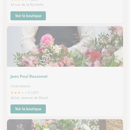
34 rue de la Rochelle
Voir la boutique
Jean Paul Raconnat
Chamalieres
★
★
★
★
★
3.1 (67)
26 bis, avenue de Royat
Voir la boutique