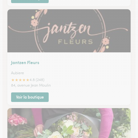
Jantzen Fleurs
Aubiere
★
★
★
★
★
4.8 (248)
84, avenue Jean Moulin
Voir la boutique