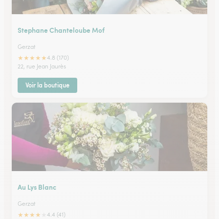
Stephane Chanteloube Mof
Gerzat
★
★
★
★
★
4.8 (170)
22, rue Jean Jaurès
Voir la boutique
Au Lys Blanc
Gerzat
★
★
★
★
★
4.4 (41)