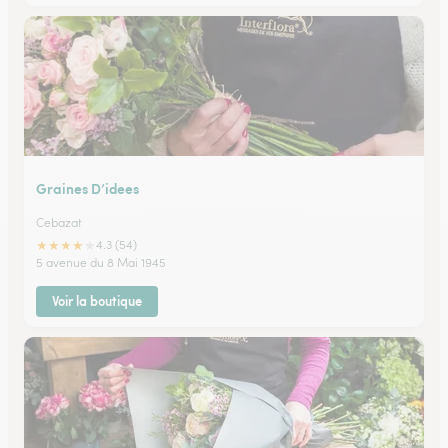
Graines D’idees
Cebazat
★
★
★
★
★
4.3 (54)
5 avenue du 8 Mai 1945
Voir la boutique