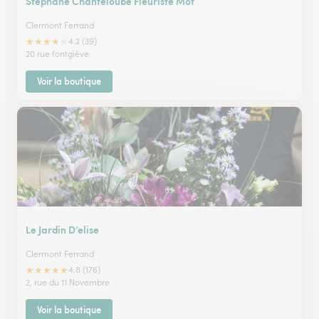
Stephane Chanteloube Fleuriste Mof
Clermont Ferrand
★
★
★
★
★
4.2 (39)
20 rue fontgiève
Voir la boutique
Le Jardin D’elise
Clermont Ferrand
★
★
★
★
★
4.8 (176)
2, rue du 11 Novembre
Voir la boutique