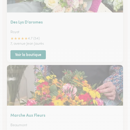
Des Lys D’aromes
Royat
★
★
★
★
★
4.7 (54)
7, avenue Jean Jaurès
Voir la boutique
Marche Aux Fleurs
Beaumont