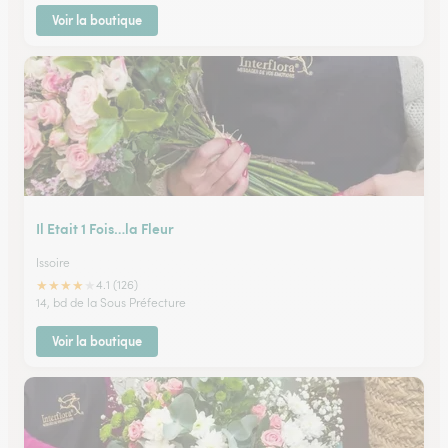
Voir la boutique
Il Etait 1 Fois…la Fleur
Issoire
★
★
★
★
★
4.1 (126)
14, bd de la Sous Préfecture
Voir la boutique