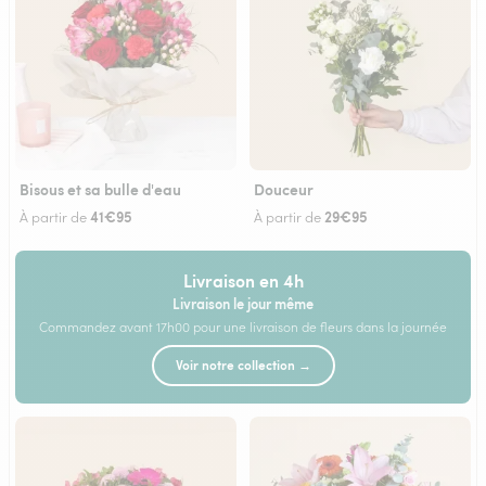
Bisous et sa bulle d'eau
Douceur
41€95
29€95
À partir de
À partir de
Livraison en 4h
Livraison le jour même
Commandez avant 17h00 pour une livraison de fleurs dans la journée
Voir notre collection →