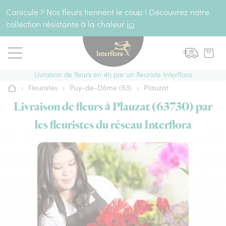
Aller au contenu
Canicule ? Nos fleurs tiennent le coup ! Découvrez notre
collection résistante à la chaleur
ici
Livraison de fleurs en 4h par un fleuriste Interflora
›
Fleuristes
›
Puy-de-Dôme (63)
›
Plauzat
Accueil
Livraison de fleurs à Plauzat (63730) par
les fleuristes du réseau Interflora