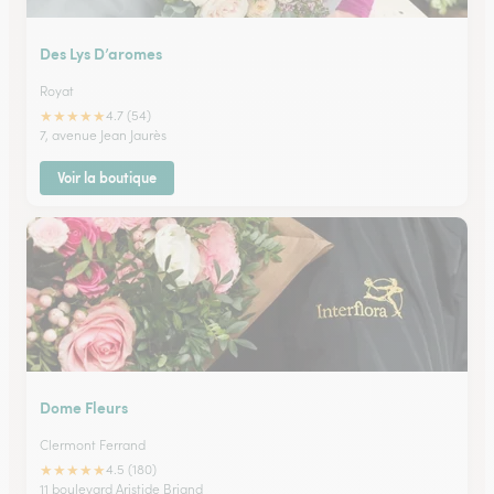
Des Lys D’aromes
Royat
★
★
★
★
★
4.7 (54)
7, avenue Jean Jaurès
Voir la boutique
Dome Fleurs
Clermont Ferrand
★
★
★
★
★
4.5 (180)
11 boulevard Aristide Briand