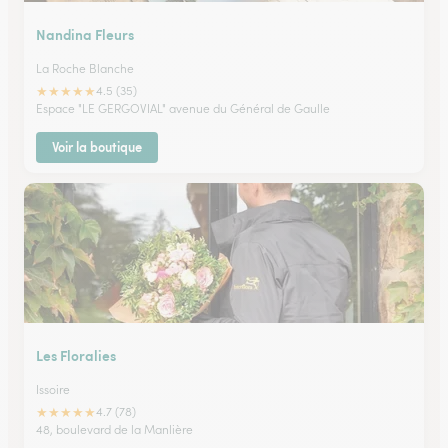
Nandina Fleurs
La Roche Blanche
★
★
★
★
★
4.5 (35)
Espace "LE GERGOVIAL" avenue du Général de Gaulle
Voir la boutique
Les Floralies
Issoire
★
★
★
★
★
4.7 (78)
48, boulevard de la Manlière