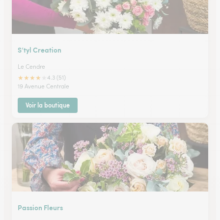
S’tyl Creation
Le Cendre
★
★
★
★
★
4.3 (51)
19 Avenue Centrale
Voir la boutique
Passion Fleurs