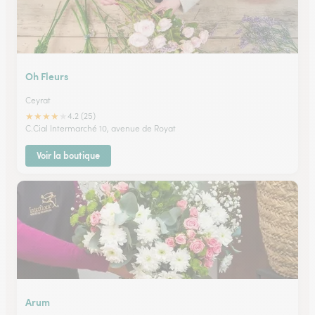
Oh Fleurs
Ceyrat
★
★
★
★
★
4.2 (25)
C.Cial Intermarché 10, avenue de Royat
Voir la boutique
Arum