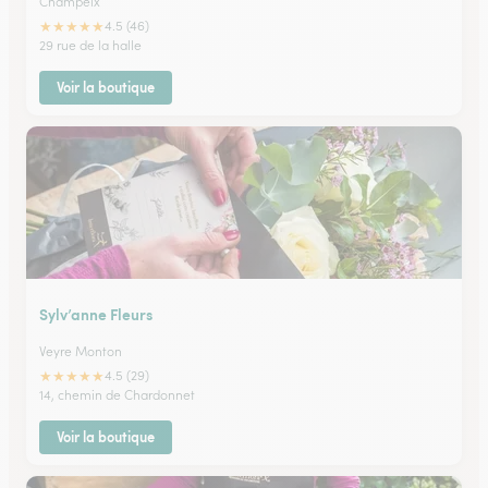
Champeix
★
★
★
★
★
4.5 (46)
29 rue de la halle
Voir la boutique
Sylv’anne Fleurs
Veyre Monton
★
★
★
★
★
4.5 (29)
14, chemin de Chardonnet
Voir la boutique