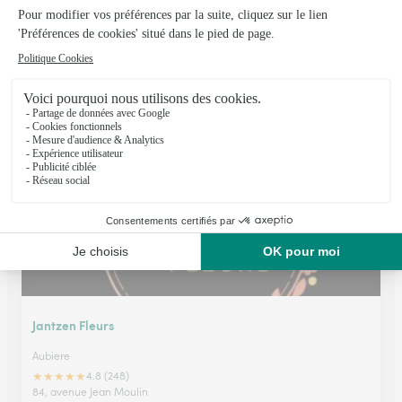
A Coeur Fleuri
Perignat Sur Allier
★
★
★
★
★
4.4 (14)
10, avenue de l'Allier
Voir la boutique
Jantzen Fleurs
Aubiere
★
★
★
★
★
4.8 (248)
84, avenue Jean Moulin