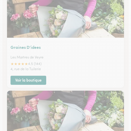
Graines D’idees
Les Martres de Veyre
★
★
★
★
★
4.5 (144)
4, rue de la Tuilerie
Voir la boutique