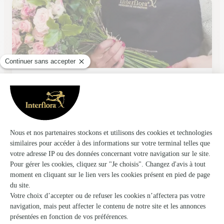
Marche Aux Fleurs
Cournon D Auvergne
★
★
★
★
★
4.6 (208)
42 avenue d'Aubière
Voir la boutique