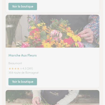
Voir la boutique
Marche Aux Fleurs
Beaumont
★
★
★
★
★
4.3 (261)
359 route de Romagnat
Voir la boutique