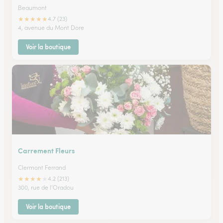
Beaumont
★
★
★
★
★
4.7 (23)
4, avenue du Mont Dore
Voir la boutique
Carrement Fleurs
Clermont Ferrand
★
★
★
★
★
4.2 (213)
300, rue de l'Oradou
Voir la boutique