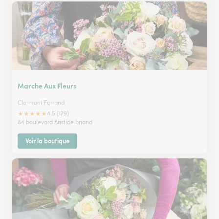
Marche Aux Fleurs
Clermont Ferrand
★
★
★
★
★
4.5 (179)
84 boulevard Aristide briand
Voir la boutique