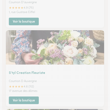
Cournon D'auvergne
★
★
★
★
★
4.9 (75)
1, rue Gustave Eiffel
Voir la boutique
S’tyl Creation Fleuriste
Cournon D Auvergne
★
★
★
★
★
4.6 (112)
17 avenue des dômes
Voir la boutique