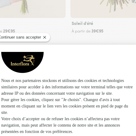
Soleil d'été
29€95
39€95
de
À partir de
Faire livrer des fleurs
euriste Interflora à Varennes-sur-Morge et dan
Les fleuri
Fleuristes
Fleuristes