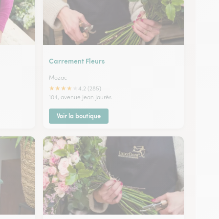
Carrement Fleurs
Mozac
★
★
★
★
★
4.2 (285)
104, avenue Jean Jaurès
Voir la boutique