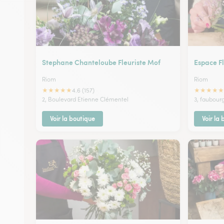
Stephane Chanteloube Fleuriste Mof
Espace F
Riom
Riom
★
★
★
★
★
★
★
★
★
★
4.6 (157)
2, Boulevard Etienne Clémentel
3, faubour
Voir la boutique
Voir la