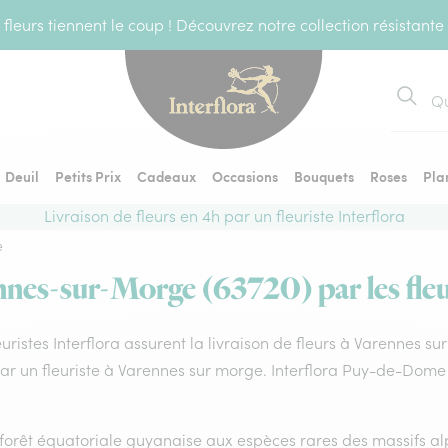
fleurs tiennent le coup ! Découvrez notre collection résistante
Recher
Deuil
Petits Prix
Cadeaux
Occasions
Bouquets
Roses
Pla
Livraison de fleurs en 4h par un fleuriste Interflora
e
nnes-sur-Morge (63720) par les fleu
euristes Interflora assurent la livraison de fleurs à Varennes s
par un fleuriste à Varennes sur morge. Interflora Puy-de-Dome
forêt équatoriale guyanaise aux espèces rares des massifs alp