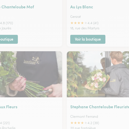
 Chanteloube Mof
Au Lys Blanc
Gerzat
★
★
★
★
★
4.8 (170)
4.4 (41)
n Jaurès
18, rue des Martyrs
 boutique
Voir la boutique
ux Fleurs
Stephane Chanteloube Fleurist
Clermont Ferrand
★
★
★
★
★
4 (221)
4.2 (39)
a Rochelle
20 rue fontgiève