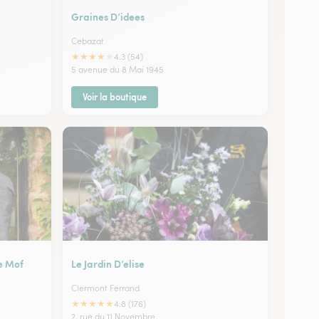
Graines D’idees
Cebazat
★
★
★
★
★
4.3 (54)
5 avenue du 8 Mai 1945
Voir la boutique
e Mof
Le Jardin D’elise
Clermont Ferrand
★
★
★
★
★
4.8 (176)
2, rue du 11 Novembre