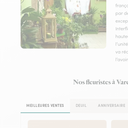
frança
par de
except
Interf
haute
l’unit
va réa
l’avoi
Nos fleuristes à Va
MEILLEURES VENTES
DEUIL
ANNIVERSAIRE