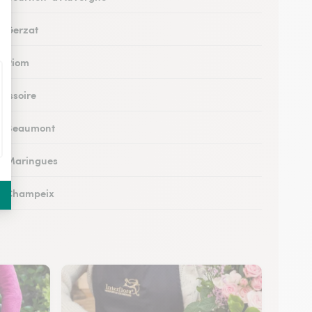
 à Gerzat
 à Riom
à Issoire
 à Beaumont
 à Maringues
 à Champeix
à Royat
à Ceyrat