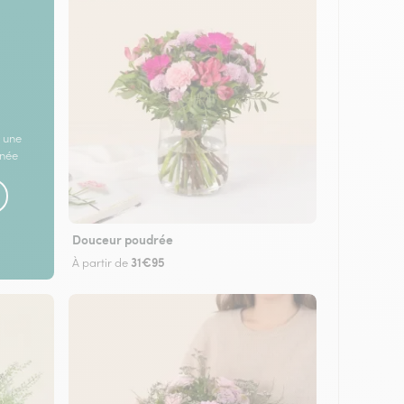
 une
rnée
Douceur poudrée
31€95
À partir de