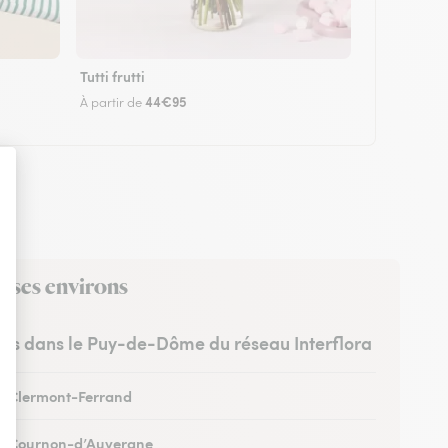
Tutti frutti
44€95
À partir de
s ses environs
stes dans le Puy-de-Dôme du réseau Interflora
 à Clermont-Ferrand
 à Cournon-d’Auvergne