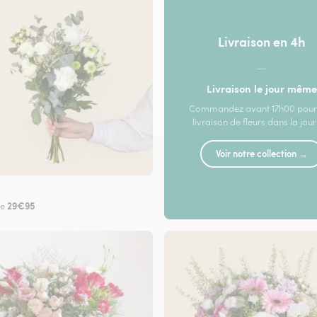
Livraison en 4h
—
Livraison le jour même
Commandez avant 17h00 pour
livraison de fleurs dans la jou
Voir notre collection →
29€95
de