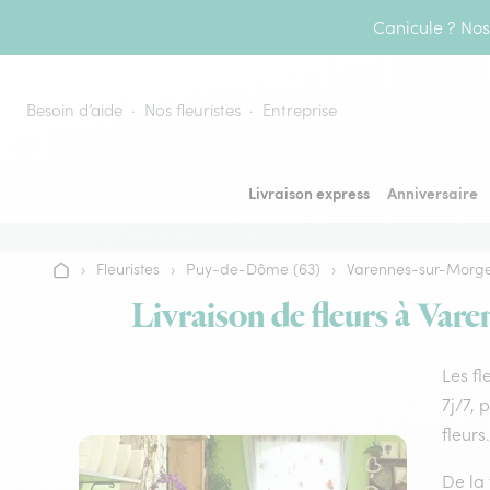
Aller au contenu
Canicule ? Nos 
Besoin d’aide
Nos fleuristes
Entreprise
Livraison express
Anniversaire
›
Fleuristes
›
Puy-de-Dôme (63)
›
Varennes-sur-Morg
Accueil
Livraison de fleurs à Vare
Les fl
7j/7, 
fleurs.
De la 