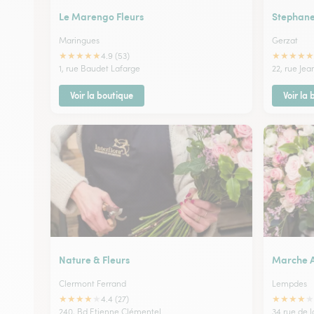
Le Marengo Fleurs
Stephane
Maringues
Gerzat
★
★
★
★
★
★
★
★
★
★
4.9 (53)
1, rue Baudet Lafarge
22, rue Jea
Voir la boutique
Voir la
Nature & Fleurs
Marche A
Clermont Ferrand
Lempdes
★
★
★
★
★
★
★
★
★
★
4.4 (27)
240, Bd Etienne Clémentel
34 rue de l