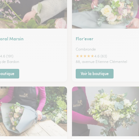
loral Marsin
Flor’ever
Combronde
★
★
★
★
★
4.6 (191)
4.6 (63)
g de Bardon
88, avenue Etienne Clémentel
 boutique
Voir la boutique