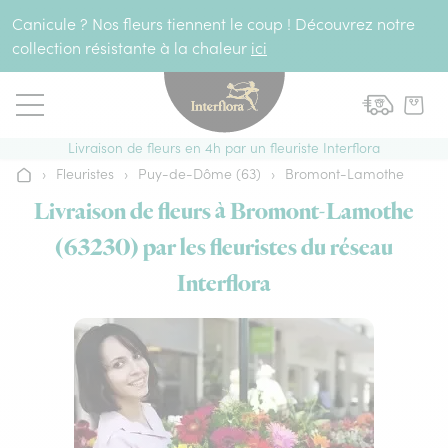
Aller au contenu
Canicule ? Nos fleurs tiennent le coup ! Découvrez notre
collection résistante à la chaleur
ici
Livraison de fleurs en 4h par un fleuriste Interflora
›
Fleuristes
›
Puy-de-Dôme (63)
›
Bromont-Lamothe
Accueil
Livraison de fleurs à Bromont-Lamothe
(63230) par les fleuristes du réseau
Interflora