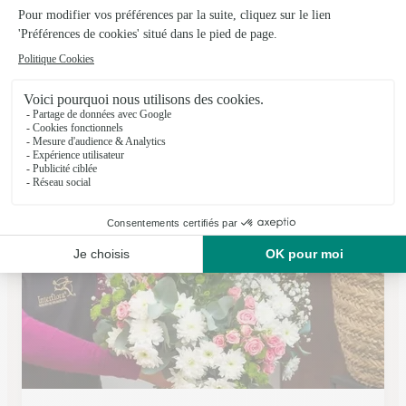
Graines D’idees
Cebazat
★
★
★
★
★
4.3 (54)
5 avenue du 8 Mai 1945
Voir la boutique