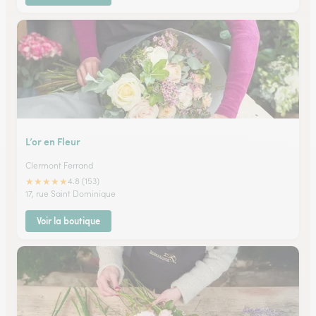
L’or en Fleur
Clermont Ferrand
★
★
★
★
★
4.8 (153)
17, rue Saint Dominique
Voir la boutique