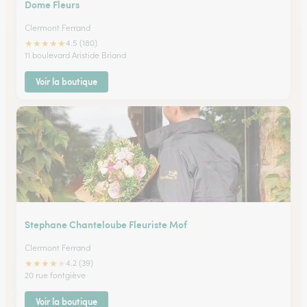
Dome Fleurs
Clermont Ferrand
★
★
★
★
★
4.5 (180)
11 boulevard Aristide Briand
Voir la boutique
Stephane Chanteloube Fleuriste Mof
Clermont Ferrand
★
★
★
★
★
4.2 (39)
20 rue fontgiève
Voir la boutique