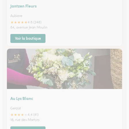
Jantzen Fleurs
Aubiere
★
★
★
★
★
4.8 (248)
84, avenue Jean Moulin
Voir la boutique
Au Lys Blanc
Gerzat
★
★
★
★
★
4.4 (41)
18, rue des Martyrs