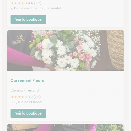
★
★
★
★
★
4.6 (157)
2, Boulevard Etienne Clémentel
Voir la boutique
Carrement Fleurs
Clermont Ferrand
★
★
★
★
★
4.2 (213)
300, rue de l'Oradou
Voir la boutique