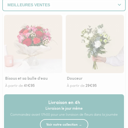
Bisous et sa bulle d'eau
Douceur
41€95
29€95
À partir de
À partir de
Livraison en 4h
Livraison le jour même
Commandez avant 17h00 pour une livraison de fleurs dans la journée
Voir notre collection →