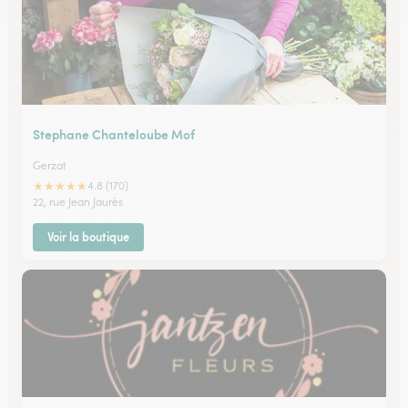
Stephane Chanteloube Mof
Gerzat
★
★
★
★
★
4.8 (170)
22, rue Jean Jaurès
Voir la boutique