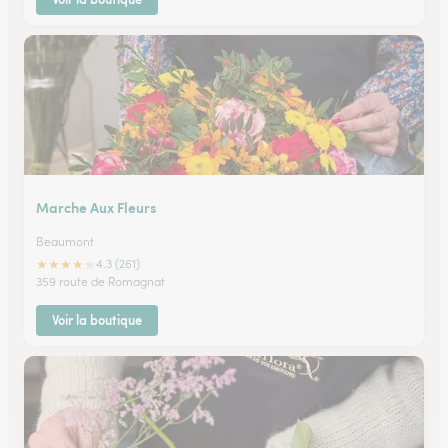
Marche Aux Fleurs
Beaumont
★
★
★
★
★
4.3 (261)
359 route de Romagnat
Voir la boutique