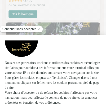
★
★
★
★
★
4.5 (179)
84 boulevard Aristide briand
Voir la boutique
Le Jardin D’elise
Clermont Ferrand
★
★
★
★
★
4.8 (176)
2, rue du 11 Novembre
Voir la boutique