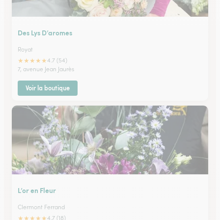
Des Lys D’aromes
Royat
★
★
★
★
★
4.7 (54)
7, avenue Jean Jaurès
Voir la boutique
L’or en Fleur
Clermont Ferrand
★
★
★
★
★
4.7 (18)