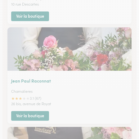
10 rue Descartes
Voir la boutique
Jean Paul Raconnat
Chamalieres
★
★
★
★
★
3.1 (67)
26 bis, avenue de Royat
Voir la boutique