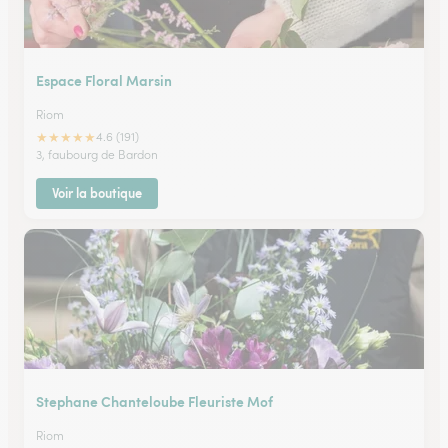
Espace Floral Marsin
Riom
★
★
★
★
★
4.6 (191)
3, faubourg de Bardon
Voir la boutique
Stephane Chanteloube Fleuriste Mof
Riom