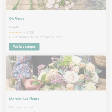
Oh Fleurs
Ceyrat
★
★
★
★
★
4.2 (25)
C.Cial Intermarché 10, avenue de Royat
Voir la boutique
Marche Aux Fleurs
Clermont Ferrand