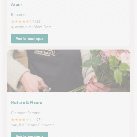
Arum
Beaumont
★
★
★
★
★
4.7 (23)
4, avenue du Mont Dore
Voir la boutique
Nature & Fleurs
Clermont Ferrand
★
★
★
★
★
4.4 (27)
240, Bd Etienne Clémentel
Voir la boutique