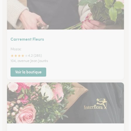
Carrement Fleurs
Mozac
★
★
★
★
★
4.2 (285)
104, avenue Jean Jaurès
Voir la boutique