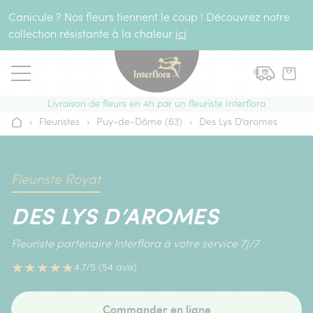
Aller au contenu
Canicule ? Nos fleurs tiennent le coup ! Découvrez notre
collection résistante à la chaleur
ici
Livraison de fleurs en 4h par un fleuriste Interflora
›
Fleuristes
›
Puy-de-Dôme (63)
›
Des Lys D’aromes
Accueil
Fleuriste Royat
DES LYS D’AROMES
Fleuriste partenaire Interflora à votre service 7j/7
★
★
★
★
★
4.7/5 (54 avis)
Commander en ligne