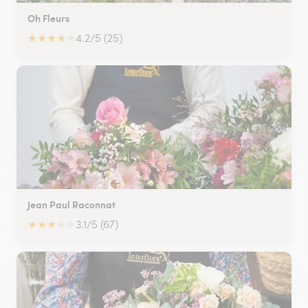
Oh Fleurs
★
★
★
★
★
4.2/5 (25)
Jean Paul Raconnat
★
★
★
★
★
3.1/5 (67)