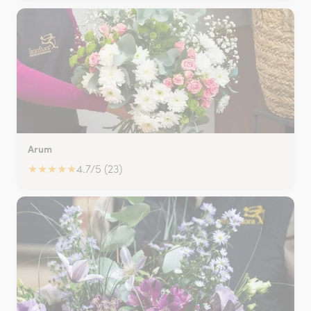
Arum
★
★
★
★
★
4.7/5 (23)