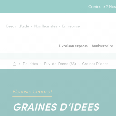
Aller au contenu
Canicule ? Nos 
Besoin d’aide
Nos fleuristes
Entreprise
Livraison express
Anniversaire
›
Fleuristes
›
Puy-de-Dôme (63)
›
Graines D’idees
Accueil
Fleuriste Cebazat
GRAINES D’IDEES