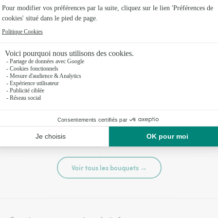
té
Tutti frutti
44,95 €
Voir tous les bouquets →