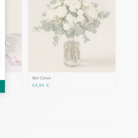
Vert Coton
54,95 €