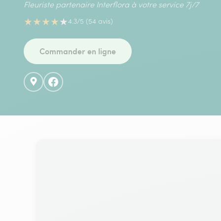
Fleuriste partenaire Interflora à votre service 7j/7
★
★
★
★
★
4.3/5 (54 avis)
Commander en ligne