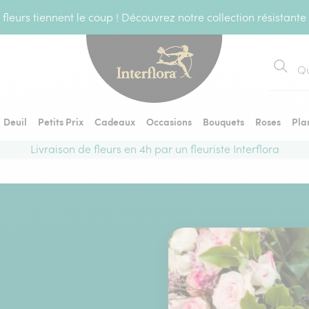
fleurs tiennent le coup ! Découvrez notre collection résistante
Recher
Deuil
Petits Prix
Cadeaux
Occasions
Bouquets
Roses
Pla
Livraison de fleurs en 4h par un fleuriste Interflora