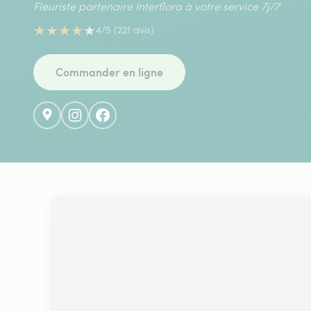
Fleuriste partenaire Interflora à votre service 7j/7
★
★
★
★
★
4/5 (221 avis)
Commander en ligne