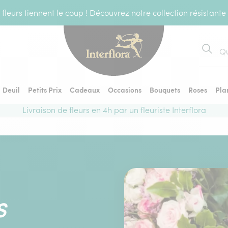
fleurs tiennent le coup ! Découvrez notre collection résistante
Recher
Deuil
Petits Prix
Cadeaux
Occasions
Bouquets
Roses
Pla
Livraison de fleurs en 4h par un fleuriste Interflora
S