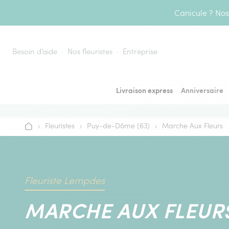
Aller au contenu
Canicule ? Nos 
Besoin d’aide
Nos fleuristes
Entreprise
Livraison express
Anniversaire
›
Fleuristes
›
Puy-de-Dôme (63)
›
Marche Aux Fleurs
Accueil
Fleuriste Lempdes
MARCHE AUX FLEUR