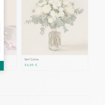
Vert Coton
54,95 €