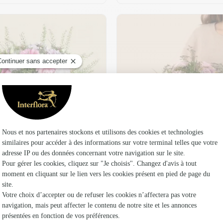
t son vase offert
Plaisir fleuri
36,95 €