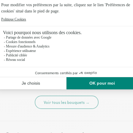
té
Tutti frutti
44,95 €
Voir tous les bouquets →