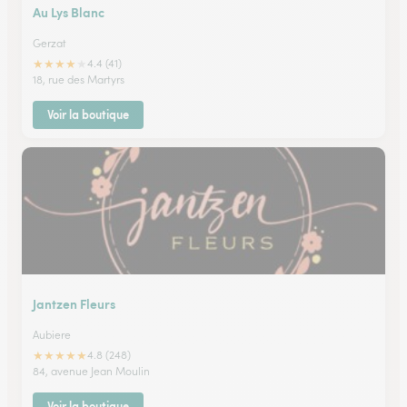
Au Lys Blanc
Gerzat
★
★
★
★
★
4.4 (41)
18, rue des Martyrs
Voir la boutique
Jantzen Fleurs
Aubiere
★
★
★
★
★
4.8 (248)
84, avenue Jean Moulin
Voir la boutique