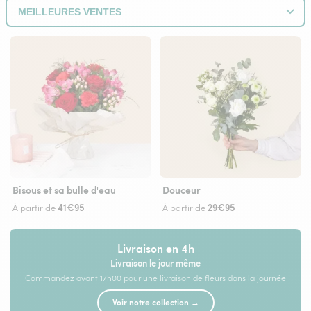
Bisous et sa bulle d'eau
Douceur
41€95
29€95
À partir de
À partir de
Livraison en 4h
Livraison le jour même
Commandez avant 17h00 pour une livraison de fleurs dans la journée
Voir notre collection →