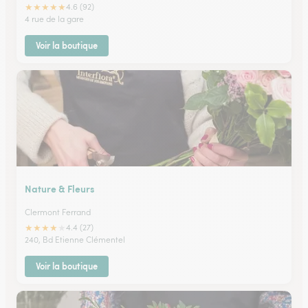
★
★
★
★
★
4.6 (92)
4 rue de la gare
Voir la boutique
Nature & Fleurs
Clermont Ferrand
★
★
★
★
★
4.4 (27)
240, Bd Etienne Clémentel
Voir la boutique