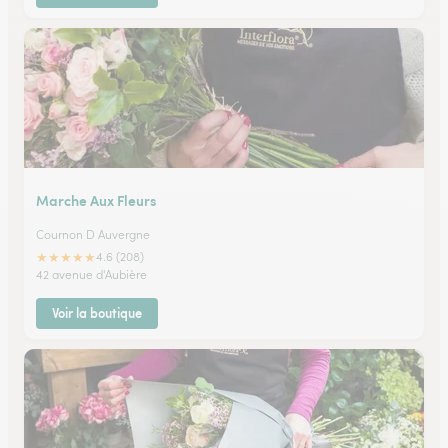
Marche Aux Fleurs
Cournon D Auvergne
★
★
★
★
★
4.6 (208)
42 avenue d'Aubière
Voir la boutique