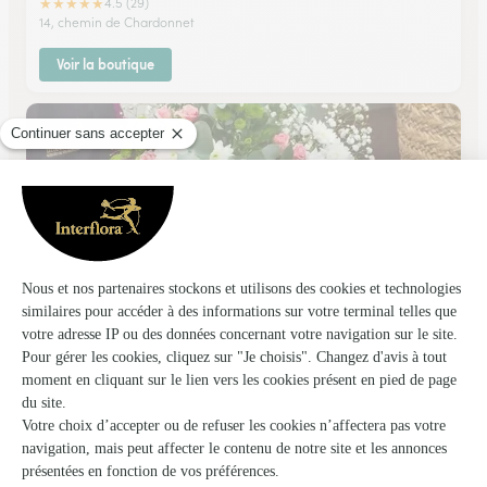
★
★
★
★
★
4.5 (29)
14, chemin de Chardonnet
Voir la boutique
Le Marengo Fleurs
Maringues
★
★
★
★
★
4.9 (53)
1, rue Baudet Lafarge
Voir la boutique