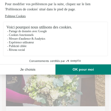
Nandina Fleurs
La Roche Blanche
★
★
★
★
★
4.5 (35)
Espace "LE GERGOVIAL" avenue du Général de Gaulle
Voir la boutique