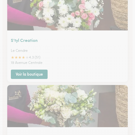
S’tyl Creation
Le Cendre
★
★
★
★
★
4.3 (51)
19 Avenue Centrale
Voir la boutique