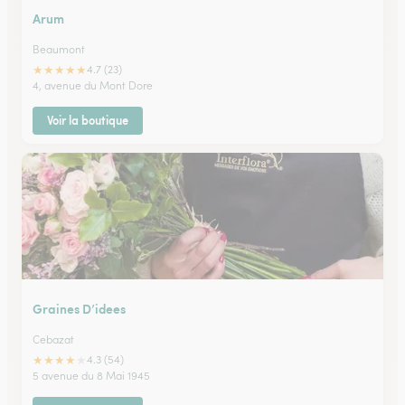
Arum
Beaumont
★
★
★
★
★
4.7 (23)
4, avenue du Mont Dore
Voir la boutique
Graines D’idees
Cebazat
★
★
★
★
★
4.3 (54)
5 avenue du 8 Mai 1945