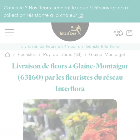
Aller au contenu
Canicule ? Nos fleurs tiennent le coup ! Découvrez notre
collection résistante à la chaleur
ici
Livraison de fleurs en 4h par un fleuriste Interflora
›
Fleuristes
›
Puy-de-Dôme (63)
›
Glaine-Montaigut
Accueil
Livraison de fleurs à Glaine-Montaigut
(63160) par les fleuristes du réseau
Interflora