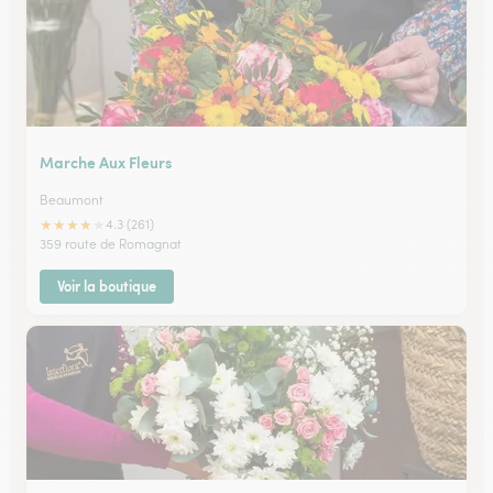
Marche Aux Fleurs
Beaumont
★
★
★
★
★
4.3 (261)
359 route de Romagnat
Voir la boutique