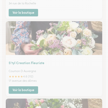
34 rue de la Rochelle
Voir la boutique
S’tyl Creation Fleuriste
Cournon D Auvergne
★
★
★
★
★
4.6 (112)
17 avenue des dômes
Voir la boutique