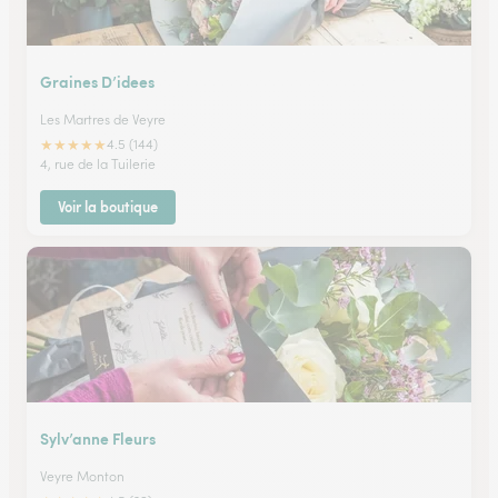
Graines D’idees
Les Martres de Veyre
★
★
★
★
★
4.5 (144)
4, rue de la Tuilerie
Voir la boutique
Sylv’anne Fleurs
Veyre Monton