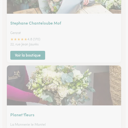
Stephane Chanteloube Mof
Gerzat
★
★
★
★
★
4.8 (170)
22, rue Jean Jaurès
Voir la boutique
Planet’fleurs
La Monnerie le Montel