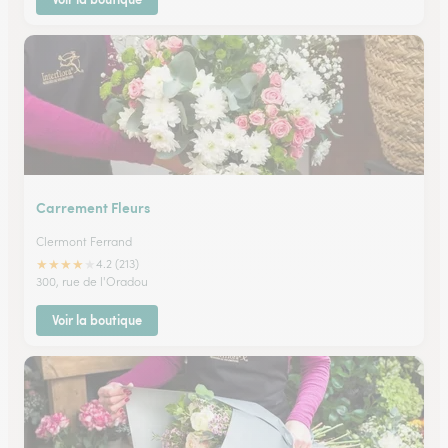
Carrement Fleurs
Clermont Ferrand
★
★
★
★
★
4.2 (213)
300, rue de l'Oradou
Voir la boutique