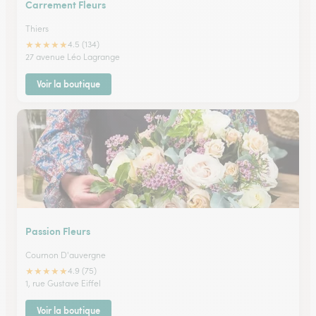
Carrement Fleurs
Thiers
★
★
★
★
★
4.5 (134)
27 avenue Léo Lagrange
Voir la boutique
Passion Fleurs
Cournon D'auvergne
★
★
★
★
★
4.9 (75)
1, rue Gustave Eiffel
Voir la boutique