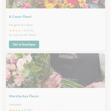
A Coeur Fleuri
Perignat Sur Allier
★
★
★
★
★
4.4 (14)
10, avenue de l'Allier
Voir la boutique
Marche Aux Fleurs
Lempdes
★
★
★
★
★
4 (221)