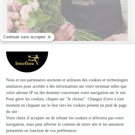
Marche Aux Fleurs
Lempdes
★
★
★
★
★
4 (221)
34 rue de la Rochelle
Voir la boutique