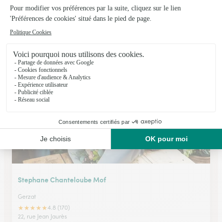
Au Lys Blanc
Gerzat
★
★
★
★
★
4.4 (41)
18, rue des Martyrs
Voir la boutique
Stephane Chanteloube Mof
Gerzat
★
★
★
★
★
4.8 (170)
22, rue Jean Jaurès