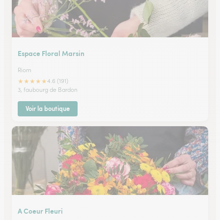
Espace Floral Marsin
Riom
★
★
★
★
★
4.6 (191)
3, faubourg de Bardon
Voir la boutique
A Coeur Fleuri