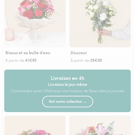
Bisous et sa bulle d'eau
Douceur
41€95
29€95
À partir de
À partir de
Livraison en 4h
Livraison le jour même
Commandez avant 17h00 pour une livraison de fleurs dans la journée
Voir notre collection →