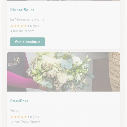
Planet’fleurs
La Monnerie le Montel
★
★
★
★
★
4.6 (92)
4 rue de la gare
Voir la boutique
Passiflore
Vichy
★
★
★
★
★
4.9 (25)
13, rue Ravy-Breton