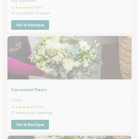
Puy Guillaume
★
★
★
★
★
4.6 (61)
47, rue Joseph Claussat
Voir la boutique
Carrement Fleurs
Thiers
★
★
★
★
★
4.5 (134)
27 avenue Léo Lagrange
Voir la boutique