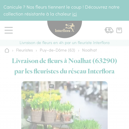
Aller au contenu
Canicule ? Nos fleurs tiennent le coup ! Découvrez notre
collection résistante à la chaleur
ici
Livraison de fleurs en 4h par un fleuriste Interflora
›
Fleuristes
›
Puy-de-Dôme (63)
›
Noalhat
Accueil
Livraison de fleurs à Noalhat (63290)
par les fleuristes du réseau Interflora