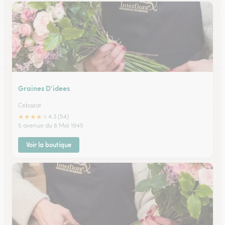
Graines D’idees
Cebazat
★
★
★
★
★
4.3 (54)
5 avenue du 8 Mai 1945
Voir la boutique