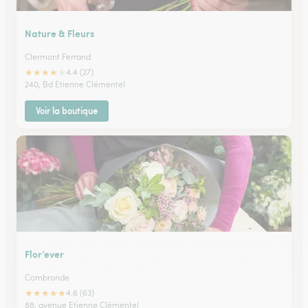
Nature & Fleurs
Clermont Ferrand
★
★
★
★
★
4.4 (27)
240, Bd Etienne Clémentel
Voir la boutique
Flor’ever
Combronde
★
★
★
★
★
4.6 (63)
88, avenue Etienne Clémentel