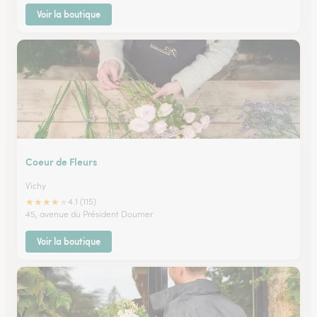
Voir la boutique
Coeur de Fleurs
Vichy
★
★
★
★
★
4.1 (115)
45, avenue du Président Doumer
Voir la boutique