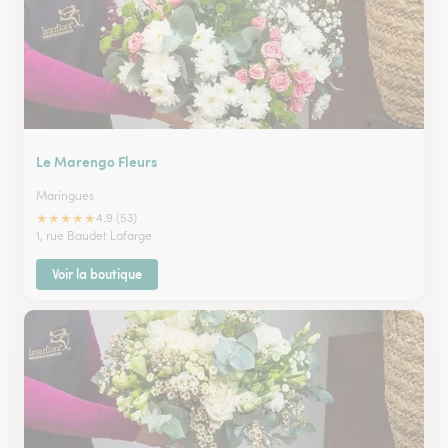
Le Marengo Fleurs
Maringues
★
★
★
★
★
4.9 (53)
1, rue Baudet Lafarge
Voir la boutique