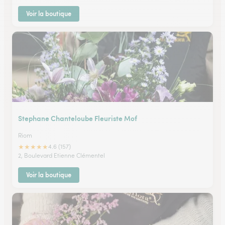
Voir la boutique
Stephane Chanteloube Fleuriste Mof
Riom
★
★
★
★
★
4.6 (157)
2, Boulevard Etienne Clémentel
Voir la boutique