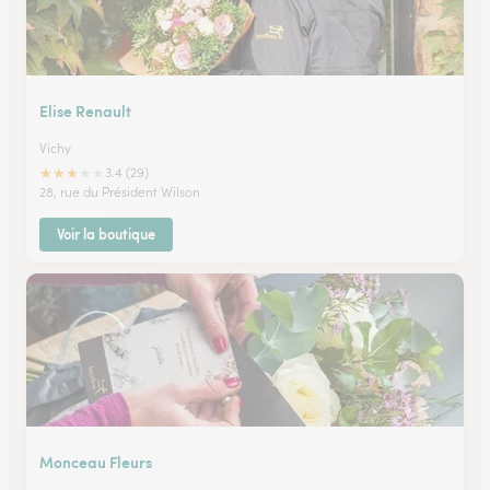
Elise Renault
Vichy
★
★
★
★
★
3.4 (29)
28, rue du Président Wilson
Voir la boutique
Monceau Fleurs