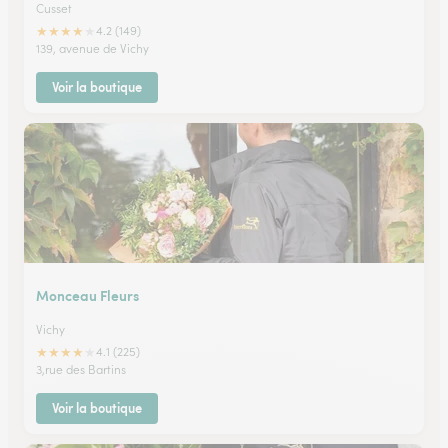
Cusset
★
★
★
★
★
4.2 (149)
139, avenue de Vichy
Voir la boutique
Monceau Fleurs
Vichy
★
★
★
★
★
4.1 (225)
3,rue des Bartins
Voir la boutique