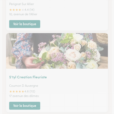
Perignat Sur Allier
★
★
★
★
★
4.4 (14)
10, avenue de l'Allier
Voir la boutique
S’tyl Creation Fleuriste
Cournon D Auvergne
★
★
★
★
★
4.6 (112)
17 avenue des dômes
Voir la boutique