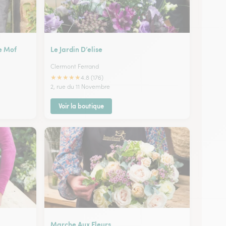
e Mof
Le Jardin D’elise
Clermont Ferrand
★
★
★
★
★
4.8 (176)
2, rue du 11 Novembre
Voir la boutique
Marche Aux Fleurs