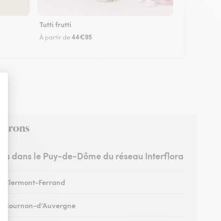
Tutti frutti
44€95
À partir de
nvirons
stes dans le Puy-de-Dôme du réseau Interflora
 à Clermont-Ferrand
 à Cournon-d’Auvergne