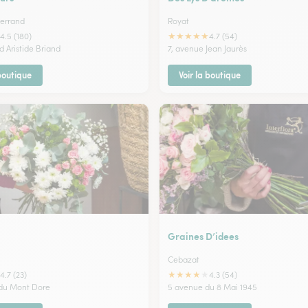
errand
Royat
★
★
★
★
★
4.5 (180)
4.7 (54)
d Aristide Briand
7, avenue Jean Jaurès
 boutique
Voir la boutique
Graines D’idees
Cebazat
★
★
★
★
★
4.7 (23)
4.3 (54)
 du Mont Dore
5 avenue du 8 Mai 1945