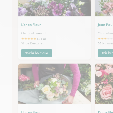
L’or en Fleur
Jean Pau
Clermont Ferrand
Chamalier
★
★
★
★
★
★
★
★
★
★
4.7 (18)
10 rue Descartes
26 bis, av
Voir la boutique
Voir la
L’or en Fleur
Dome Fle