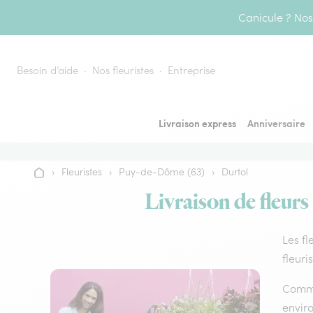
Aller au contenu
Canicule ? Nos 
Besoin d’aide
Nos fleuristes
Entreprise
Livraison express
Anniversaire
›
Fleuristes
›
Puy-de-Dôme (63)
›
Durtol
Accueil
Livraison de fleurs
Les fl
fleuri
Comme 
envir