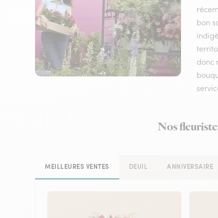
récem
bon sc
indigè
terri
donc n
bouque
servic
Nos fleuriste
MEILLEURES VENTES
DEUIL
ANNIVERSAIRE