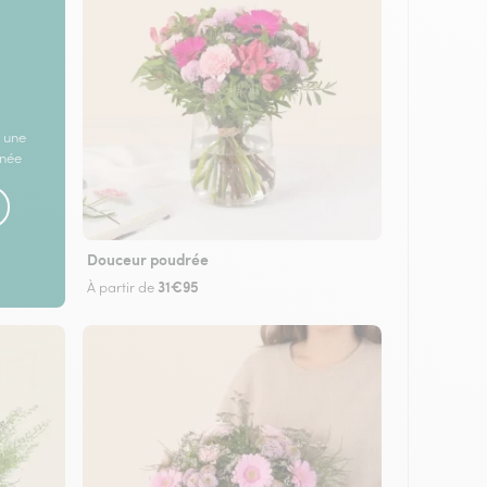
 une
rnée
Douceur poudrée
31€95
À partir de