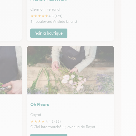
Clermont Ferrand
★
★
★
★
★
4.5 (179)
84 boulevard Aristide briand
Voir la boutique
Oh Fleurs
Ceyrat
★
★
★
★
★
4.2 (25)
C.Cial Intermarché 10, avenue de Royat