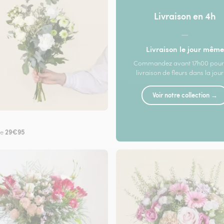
Livraison en 4h
—
Livraison le jour même
Commandez avant 17h00 pour
livraison de fleurs dans la jou
Voir notre collection →
29€95
de