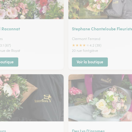
l Raconnat
Stephane Chanteloube Fleurist
es
Clermont Ferrand
★
★
★
★
★
3.1 (67)
4.2 (39)
enue de Royat
20 rue fontgiève
 boutique
Voir la boutique
urs
Des Lys D’aromes