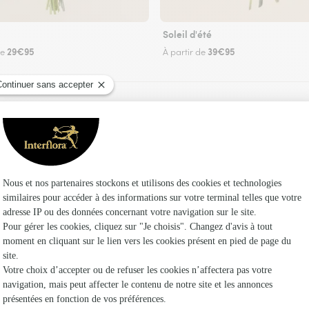
Soleil d'été
29€95
39€95
de
À partir de
Faire livrer des fleurs
z un fleuriste Interflora à Durtol et dans ses e
Les fleuri
Fleuristes
Fleuristes