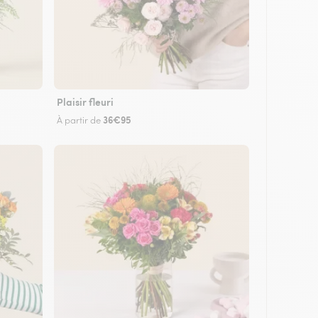
Plaisir fleuri
36€95
À partir de