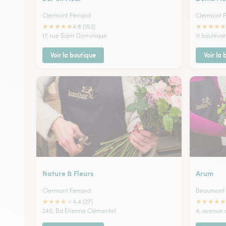
Clermont Ferrand
Clermont F
★
★
★
★
★
★
★
★
★
★
4.8 (153)
17, rue Saint Dominique
11 boulevar
Voir la boutique
Voir la
Nature & Fleurs
Arum
Clermont Ferrand
Beaumont
★
★
★
★
★
★
★
★
★
★
4.4 (27)
240, Bd Etienne Clémentel
4, avenue