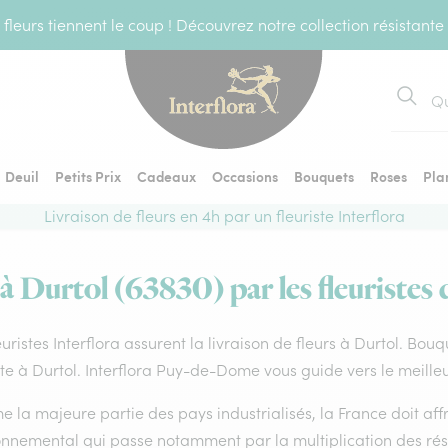
fleurs tiennent le coup ! Découvrez notre collection résistante
Recher
Deuil
Petits Prix
Cadeaux
Occasions
Bouquets
Roses
Pla
Livraison de fleurs en 4h par un fleuriste Interflora
 à Durtol (63830) par les fleuristes 
euristes Interflora assurent la livraison de fleurs à Durtol. Bou
ste à Durtol. Interflora Puy-de-Dome vous guide vers le meille
la majeure partie des pays industrialisés, la France doit affro
onnemental qui passe notamment par la multiplication des rése