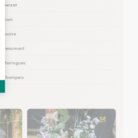
 à Gerzat
 à Riom
à Issoire
 à Beaumont
 à Maringues
 à Champeix
à Royat
à Ceyrat