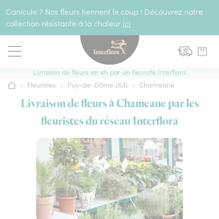
Aller au contenu
Canicule ? Nos fleurs tiennent le coup ! Découvrez notre
collection résistante à la chaleur
ici
Livraison de fleurs en 4h par un fleuriste Interflora
›
Fleuristes
›
Puy-de-Dôme (63)
›
Chameane
Accueil
Livraison de fleurs à Chameane par les
fleuristes du réseau Interflora