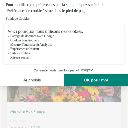
Sylv’anne Fleurs
Veyre Monton
★
★
★
★
★
4.5 (29)
14, chemin de Chardonnet
Voir la boutique
Marche Aux Fleurs
Beaumont
★
★
★
★
★
4.3 (261)