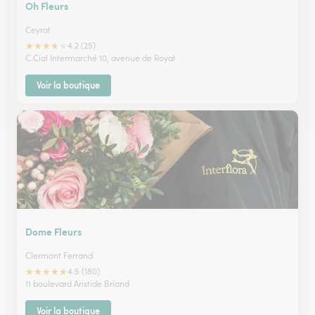
Oh Fleurs
Ceyrat
★
★
★
★
★
4.2 (25)
C.Cial Intermarché 10, avenue de Royat
Voir la boutique
Dome Fleurs
Clermont Ferrand
★
★
★
★
★
4.5 (180)
11 boulevard Aristide Briand
Voir la boutique