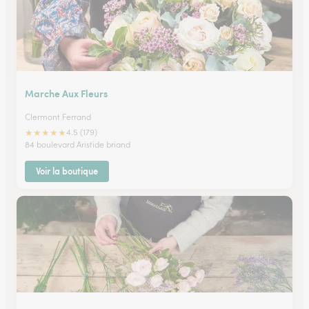
Marche Aux Fleurs
Clermont Ferrand
★
★
★
★
★
4.5 (179)
84 boulevard Aristide briand
Voir la boutique