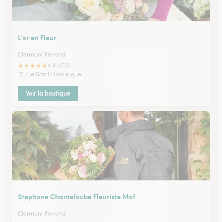
L’or en Fleur
Clermont Ferrand
★
★
★
★
★
4.8 (153)
17, rue Saint Dominique
Voir la boutique
Stephane Chanteloube Fleuriste Mof
Clermont Ferrand