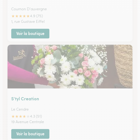
Cournon D'auvergne
★
★
★
★
★
4.9 (75)
1, rue Gustave Eiffel
Voir la boutique
S’tyl Creation
Le Cendre
★
★
★
★
★
4.3 (51)
19 Avenue Centrale
Voir la boutique