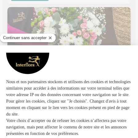
Carrement Fleurs
Clermont Ferrand
★
★
★
★
★
4.2 (213)
300, rue de l'Oradou
Voir la boutique