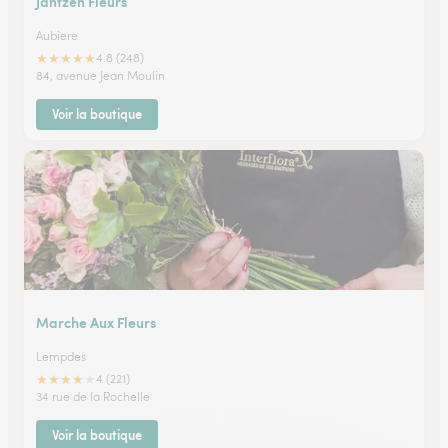
Jantzen Fleurs
Aubiere
★
★
★
★
★
4.8 (248)
84, avenue Jean Moulin
Voir la boutique
Marche Aux Fleurs
Lempdes
★
★
★
★
★
4 (221)
34 rue de la Rochelle
Voir la boutique