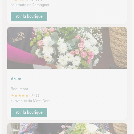
359 route de Romagnat
Voir la boutique
Arum
Beaumont
★
★
★
★
★
4.7 (23)
4, avenue du Mont Dore
Voir la boutique