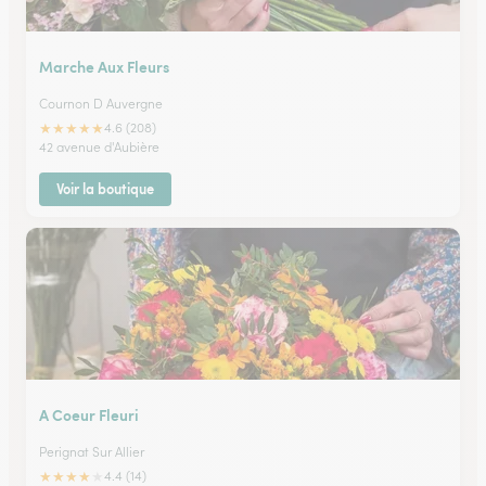
Marche Aux Fleurs
Cournon D Auvergne
★
★
★
★
★
4.6 (208)
42 avenue d'Aubière
Voir la boutique
A Coeur Fleuri
Perignat Sur Allier
★
★
★
★
★
4.4 (14)