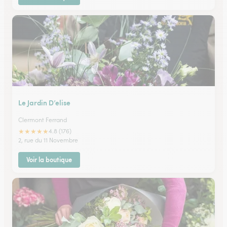
Le Jardin D’elise
Clermont Ferrand
★
★
★
★
★
4.8 (176)
2, rue du 11 Novembre
Voir la boutique