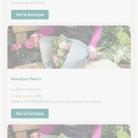
10, avenue de l'Allier
Voir la boutique
Nandina Fleurs
La Roche Blanche
★
★
★
★
★
4.5 (35)
Espace "LE GERGOVIAL" avenue du Général de Gaulle
Voir la boutique