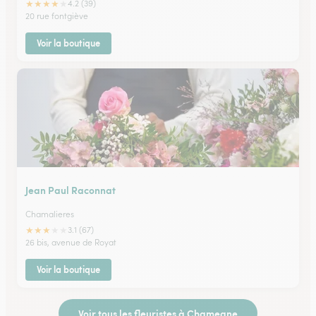
★
★
★
★
★
4.2 (39)
20 rue fontgiève
Voir la boutique
Jean Paul Raconnat
Chamalieres
★
★
★
★
★
3.1 (67)
26 bis, avenue de Royat
Voir la boutique
Voir tous les fleuristes à Chameane