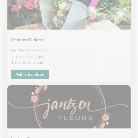
Graines D’idees
Les Martres de Veyre
★
★
★
★
★
4.5 (144)
4, rue de la Tuilerie
Voir la boutique