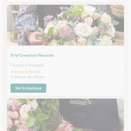
S’tyl Creation Fleuriste
Cournon D Auvergne
★
★
★
★
★
4.6 (112)
17 avenue des dômes
Voir la boutique