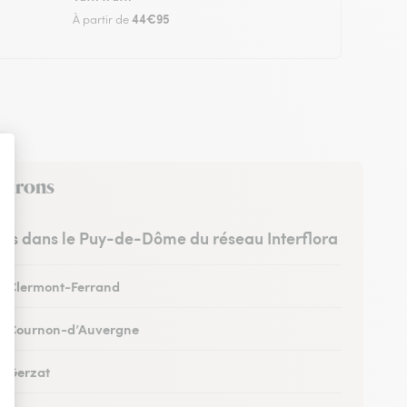
44€95
À partir de
nvirons
stes dans le Puy-de-Dôme du réseau Interflora
 à Clermont-Ferrand
 à Cournon-d’Auvergne
 à Gerzat