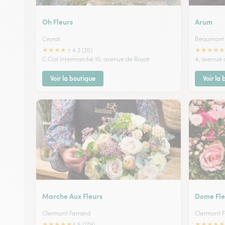
Oh Fleurs
Arum
Ceyrat
Beaumont
★
★
★
★
★
★
★
★
★
★
4.2 (25)
C.Cial Intermarché 10, avenue de Royat
4, avenue
Voir la boutique
Voir la
Marche Aux Fleurs
Dome Fle
Clermont Ferrand
Clermont F
★
★
★
★
★
★
★
★
★
★
4.5 (179)