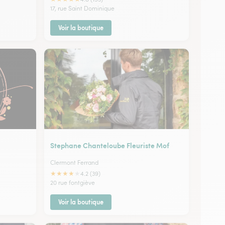
17, rue Saint Dominique
Voir la boutique
Stephane Chanteloube Fleuriste Mof
Clermont Ferrand
★
★
★
★
★
4.2 (39)
20 rue fontgiève
Voir la boutique