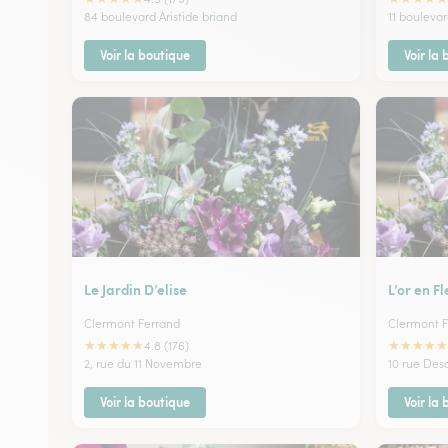
84 boulevard Aristide briand
11 boulevar
Voir la boutique
Voir la
Le Jardin D’elise
L’or en Fl
Clermont Ferrand
Clermont F
★
★
★
★
★
★
★
★
★
★
4.8 (176)
2, rue du 11 Novembre
10 rue Des
Voir la boutique
Voir la