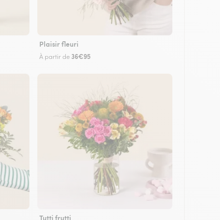
Plaisir fleuri
36€95
À partir de
Tutti frutti