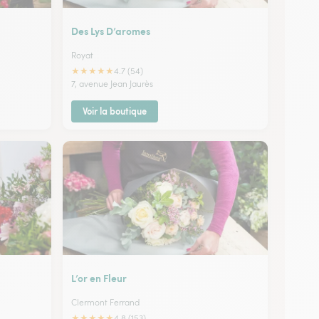
Des Lys D’aromes
Royat
★
★
★
★
★
4.7 (54)
7, avenue Jean Jaurès
Voir la boutique
L’or en Fleur
Clermont Ferrand
★
★
★
★
★
4.8 (153)