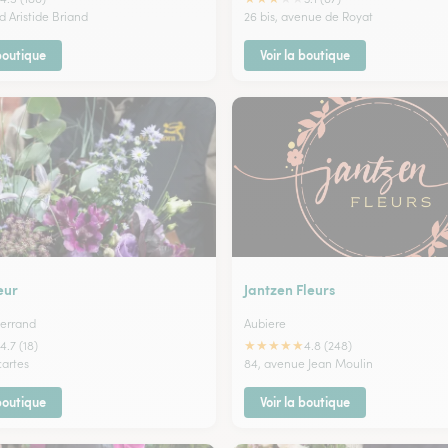
d Aristide Briand
26 bis, avenue de Royat
 boutique
Voir la boutique
eur
Jantzen Fleurs
errand
Aubiere
★
★
★
★
★
4.7 (18)
4.8 (248)
cartes
84, avenue Jean Moulin
 boutique
Voir la boutique