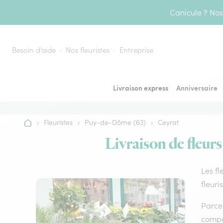
Aller au contenu
Canicule ? Nos 
Besoin d’aide
Nos fleuristes
Entreprise
Livraison express
Anniversaire
›
Fleuristes
›
Puy-de-Dôme (63)
›
Ceyrat
Accueil
Livraison de fleurs
Les fl
fleuri
Parce 
compos