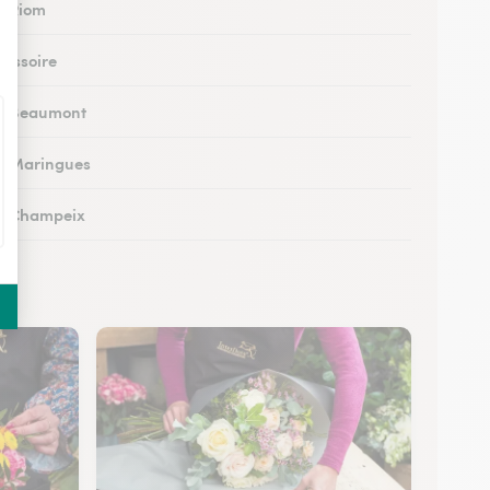
 à Riom
à Issoire
 à Beaumont
 à Maringues
 à Champeix
à Royat
 à Ambert