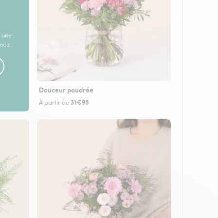
 une
rnée
Douceur poudrée
31€95
À partir de