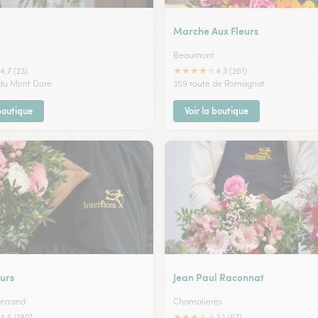
Marche Aux Fleurs
Beaumont
★
★
★
★
★
4.7 (23)
4.3 (261)
 du Mont Dore
359 route de Romagnat
 boutique
Voir la boutique
urs
Jean Paul Raconnat
errand
Chamalieres
★
★
★
★
★
4.5 (180)
3.1 (67)