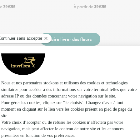
29€95
39€95
de
À partir de
Faire livrer des fleurs
z un fleuriste Interflora à Ceyrat et dans ses e
Les fleuri
Fleuristes
Fleuristes
Fleuristes