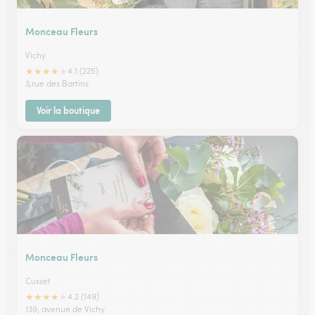
Monceau Fleurs
Vichy
★
★
★
★
★
4.1 (225)
3,rue des Bartins
Voir la boutique
Monceau Fleurs
Cusset
★
★
★
★
★
4.2 (149)
139, avenue de Vichy