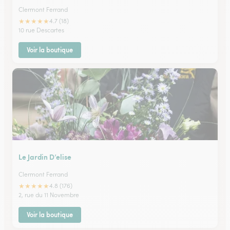
Clermont Ferrand
★
★
★
★
★
4.7 (18)
10 rue Descartes
Voir la boutique
Le Jardin D’elise
Clermont Ferrand
★
★
★
★
★
4.8 (176)
2, rue du 11 Novembre
Voir la boutique