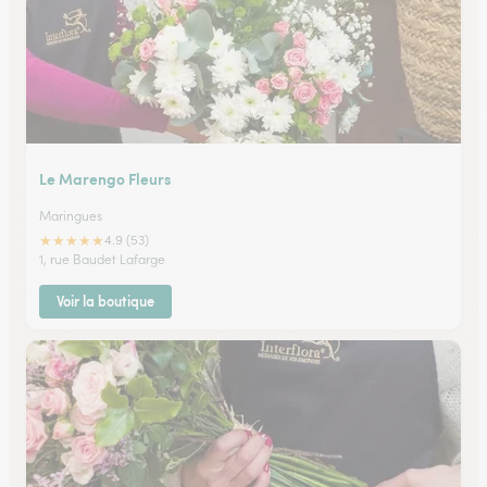
Le Marengo Fleurs
Maringues
★
★
★
★
★
4.9 (53)
1, rue Baudet Lafarge
Voir la boutique