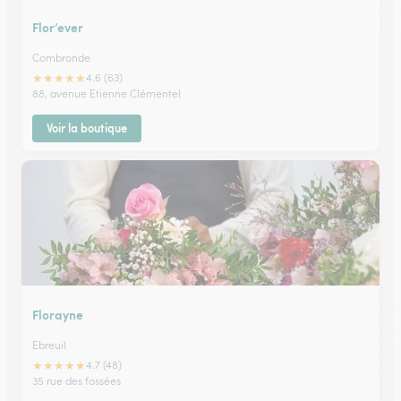
Flor’ever
Combronde
★
★
★
★
★
4.6 (63)
88, avenue Etienne Clémentel
Voir la boutique
Florayne
Ebreuil
★
★
★
★
★
4.7 (48)
35 rue des fossées