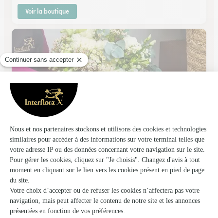
Voir la boutique
Au Lys Blanc
Gerzat
★
★
★
★
★
4.4 (41)
18, rue des Martyrs
Voir la boutique