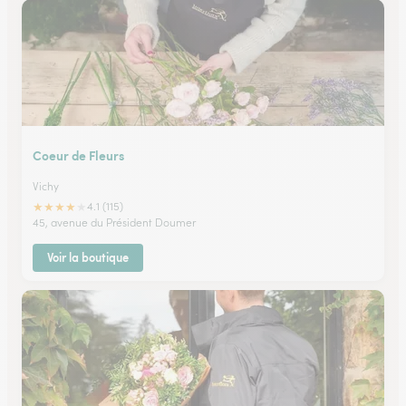
Coeur de Fleurs
Vichy
★
★
★
★
★
4.1 (115)
45, avenue du Président Doumer
Voir la boutique