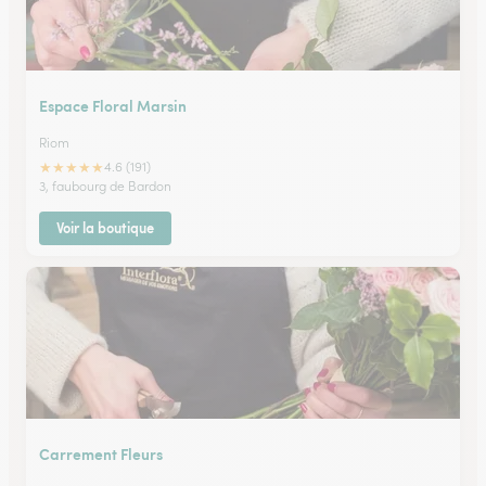
Espace Floral Marsin
Riom
★
★
★
★
★
4.6 (191)
3, faubourg de Bardon
Voir la boutique
Carrement Fleurs