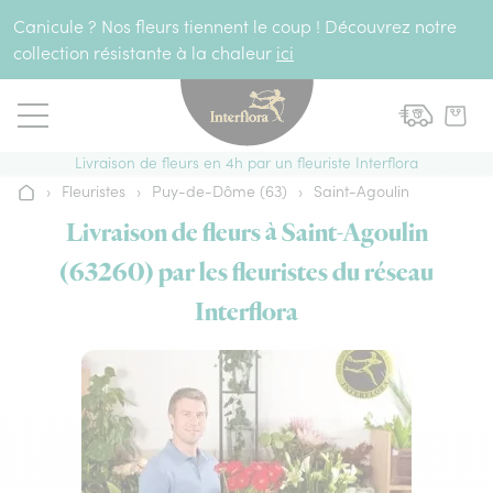
Aller au contenu
Canicule ? Nos fleurs tiennent le coup ! Découvrez notre
collection résistante à la chaleur
ici
Livraison de fleurs en 4h par un fleuriste Interflora
›
Fleuristes
›
Puy-de-Dôme (63)
›
Saint-Agoulin
Accueil
Livraison de fleurs à Saint-Agoulin
(63260) par les fleuristes du réseau
Interflora