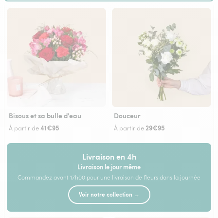
Bisous et sa bulle d'eau
Douceur
41€95
29€95
À partir de
À partir de
Livraison en 4h
Livraison le jour même
Commandez avant 17h00 pour une livraison de fleurs dans la journée
Voir notre collection →