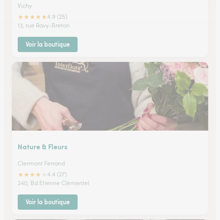
Vichy
★
★
★
★
★
4.9 (25)
13, rue Ravy-Breton
Voir la boutique
Nature & Fleurs
Clermont Ferrand
★
★
★
★
★
4.4 (27)
240, Bd Etienne Clémentel
Voir la boutique