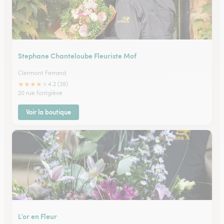
Stephane Chanteloube Fleuriste Mof
Clermont Ferrand
★
★
★
★
★
4.2 (39)
20 rue fontgiève
Voir la boutique
L’or en Fleur