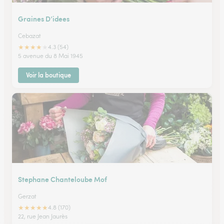
Graines D’idees
Cebazat
★
★
★
★
★
4.3 (54)
5 avenue du 8 Mai 1945
Voir la boutique
Stephane Chanteloube Mof
Gerzat
★
★
★
★
★
4.8 (170)
22, rue Jean Jaurès