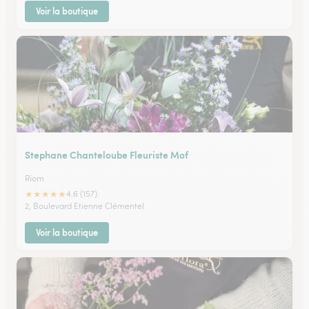
Voir la boutique
Stephane Chanteloube Fleuriste Mof
Riom
★
★
★
★
★
4.6 (157)
2, Boulevard Etienne Clémentel
Voir la boutique