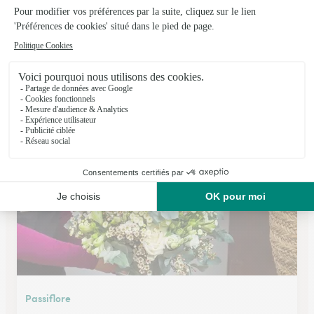
Elise Renault
Vichy
★
★
★
★
★
3.4 (29)
28, rue du Président Wilson
Voir la boutique
Passiflore