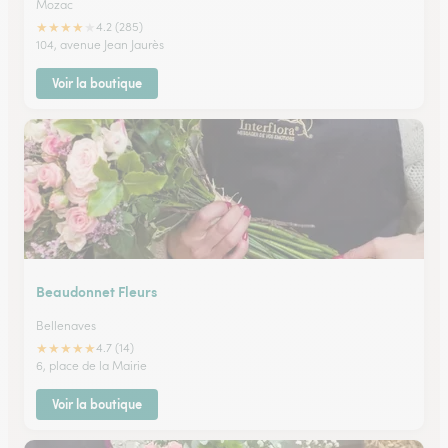
Mozac
★
★
★
★
★
4.2 (285)
104, avenue Jean Jaurès
Voir la boutique
Beaudonnet Fleurs
Bellenaves
★
★
★
★
★
4.7 (14)
6, place de la Mairie
Voir la boutique