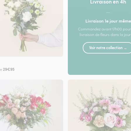
Livraison en 4h
—
Livraison le jour même
Commandez avant 17h00 pour
livraison de fleurs dans la jou
Voir notre collection →
29€95
de