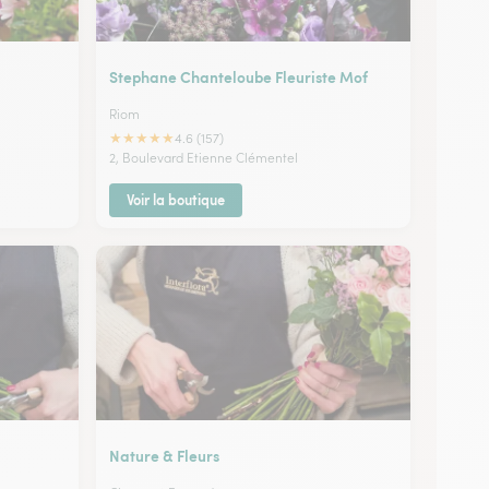
Stephane Chanteloube Fleuriste Mof
Riom
★
★
★
★
★
4.6 (157)
2, Boulevard Etienne Clémentel
Voir la boutique
Nature & Fleurs