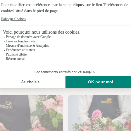
Fleuristes
Fleuristes 
Fleuristes
Fleuristes
Fleuristes
Fleuristes 
Nos fleuristes à Saint-Angel
Fleuristes 