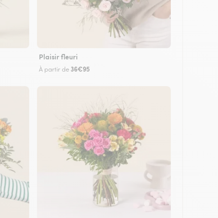
Plaisir fleuri
36€95
À partir de