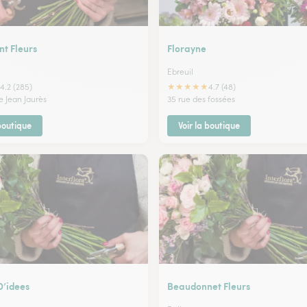
t Fleurs
Florayne
Ebreuil
★
★
★
★
★
4.2 (285)
4.7 (48)
e Jean Jaurès
35 rue des fossées
 boutique
Voir la boutique
D’idees
Beaudonnet Fleurs