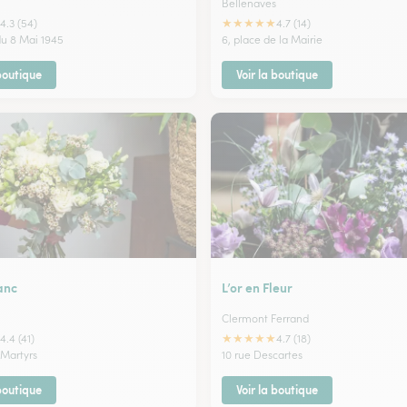
Bellenaves
★
★
★
★
★
4.3 (54)
4.7 (14)
u 8 Mai 1945
6, place de la Mairie
 boutique
Voir la boutique
anc
L’or en Fleur
Clermont Ferrand
★
★
★
★
★
4.4 (41)
4.7 (18)
 Martyrs
10 rue Descartes
 boutique
Voir la boutique