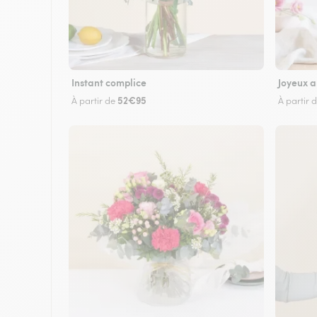
Instant complice
Joyeux a
52€95
À partir de
À partir 