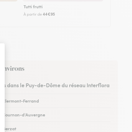
Tutti frutti
44€95
À partir de
 environs
stes dans le Puy-de-Dôme du réseau Interflora
 à Clermont-Ferrand
 à Cournon-d’Auvergne
 à Gerzat