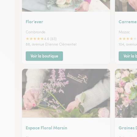
Flor’ever
Carremen
Combronde
Mozac
★
★
★
★
★
★
★
★
★
★
4.6 (63)
88, avenue Etienne Clémentel
104, avenu
Voir la boutique
Voir la
Espace Floral Marsin
Graines 