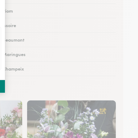
 à Riom
à Issoire
 à Beaumont
 à Maringues
 à Champeix
à Royat
à Ceyrat