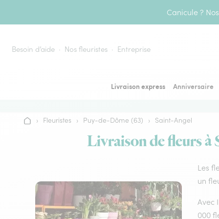
Aller au contenu
Canicule ? Nos 
Besoin d’aide
Nos fleuristes
Entreprise
Livraison express
Anniversaire
›
Fleuristes
›
Puy-de-Dôme (63)
›
Saint-Angel
Accueil
Livraison de fleurs à 
Les fl
un fle
Avec I
000 fl