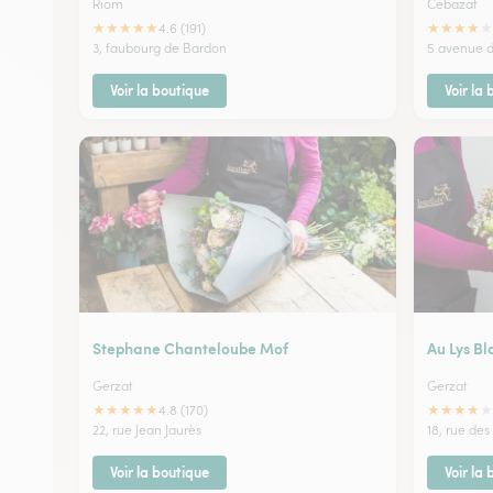
Riom
Cebazat
★
★
★
★
★
★
★
★
★
★
4.6 (191)
3, faubourg de Bardon
5 avenue d
Voir la boutique
Voir la
Stephane Chanteloube Mof
Au Lys Bl
Gerzat
Gerzat
★
★
★
★
★
★
★
★
★
★
4.8 (170)
22, rue Jean Jaurès
18, rue des
Voir la boutique
Voir la