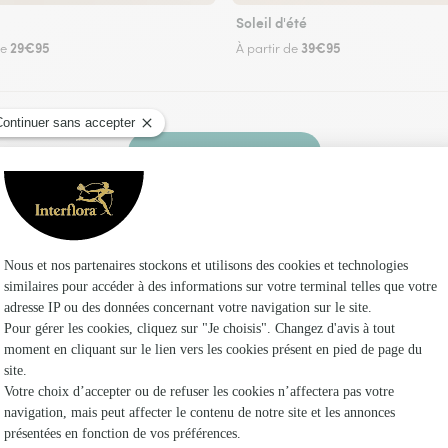
Soleil d'été
29€95
39€95
de
À partir de
Faire livrer des fleurs
un fleuriste Interflora à Saint-Angel et dans ses
Les fleuri
Fleuristes
Fleuristes
Fleuristes