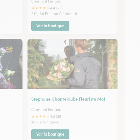
Clermont Ferrand
★
★
★
★
★
4.4 (27)
240, Bd Etienne Clémentel
Voir la boutique
Stephane Chanteloube Fleuriste Mof
Clermont Ferrand
★
★
★
★
★
4.2 (39)
20 rue fontgiève
Voir la boutique