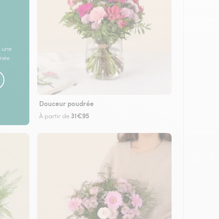
 une
rnée
Douceur poudrée
31€95
À partir de