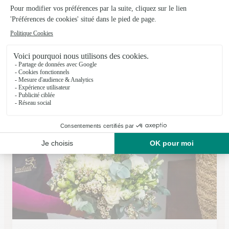
A la Rose des Flandres
Aix Noulette
★
★
★
★
★
4.5 (53)
7 place Saint Germain
Voir la boutique