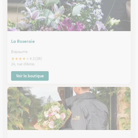
La Roseraie
Bapaume
★
★
★
★
★
4.3 (38)
24, rue d'Arras
Voir la boutique