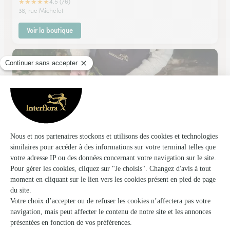
★
★
★
★
★
4.5 (76)
38, rue Michelet
Voir la boutique
Europe Fleurs
Mericourt
★
★
★
★
★
4.2 (292)
151, avenue de Floha
Voir la boutique