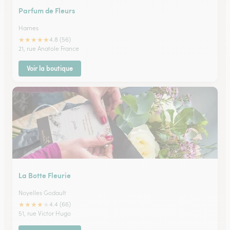
Parfum de Fleurs
Harnes
★
★
★
★
★
4.8 (56)
21, rue Anatole France
Voir la boutique
La Botte Fleurie
Noyelles Godault
★
★
★
★
★
4.4 (66)
51, rue Victor Hugo