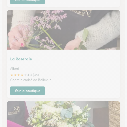
La Roseraie
Albert
★
★
★
★
★
4.4 (38)
Chemin croisé de Bellevue
Voir la boutique