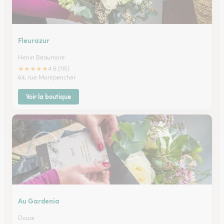
Fleurazur
Henin Beaumont
★
★
★
★
★
4.6 (115)
64, rue Montpencher
Voir la boutique
Au Gardenia
Douai