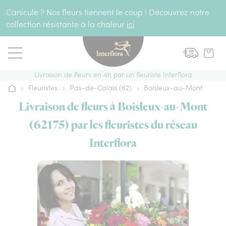
Aller au contenu
Canicule ? Nos fleurs tiennent le coup ! Découvrez notre
collection résistante à la chaleur
ici
Livraison de fleurs en 4h par un fleuriste Interflora
›
Fleuristes
›
Pas-de-Calais (62)
›
Boisleux-au-Mont
Accueil
Livraison de fleurs à Boisleux-au-Mont
(62175) par les fleuristes du réseau
Interflora