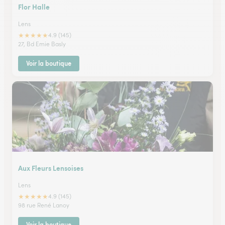
Flor Halle
Lens
★
★
★
★
★
4.9 (145)
27, Bd Emie Basly
Voir la boutique
Aux Fleurs Lensoises
Lens
★
★
★
★
★
4.9 (145)
98 rue René Lanoy
Voir la boutique