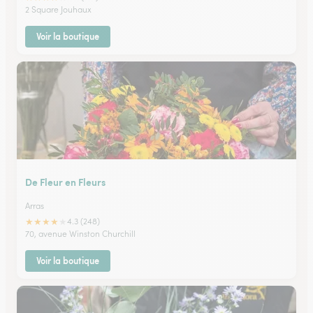
2 Square Jouhaux
Voir la boutique
De Fleur en Fleurs
Arras
★
★
★
★
★
4.3 (248)
70, avenue Winston Churchill
Voir la boutique