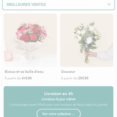
Bisous et sa bulle d'eau
Douceur
41€95
29€95
À partir de
À partir de
Livraison en 4h
Livraison le jour même
Commandez avant 17h00 pour une livraison de fleurs dans la journée
Voir notre collection →