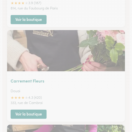
★
★
★
★
★
3.9 (187)
814, rue du Faubourg de Paris
Voir la boutique
Carrement Fleurs
Douai
★
★
★
★
★
4.3 (420)
333, rue de Cambrai
Voir la boutique