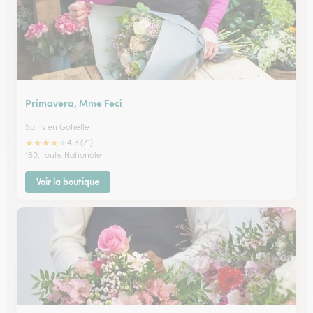
Primavera, Mme Feci
Sains en Gohelle
★
★
★
★
★
4.3 (71)
180, route Nationale
Voir la boutique