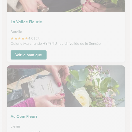
La Vallee Fleurie
Baralle
★
★
★
★
★
4.6 (57)
Galerie Marchande HYPER U lieu dit Vallée de la Sensée
Voir la boutique
Au Coin Fleuri
Lievin