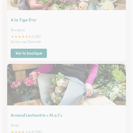
A la Tige D’or
Bucquoy
★
★
★
★
★
4.6 (26)
92 ter, rue Dierville
Voir la boutique
Arnaud Lechantre « M.o.f »
Arras
★
★
★
★
★
4.4 (135)