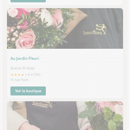
Au Jardin Fleuri
Biache St Vaast
★
★
★
★
★
4.4 (115)
17, rue Foch
Voir la boutique