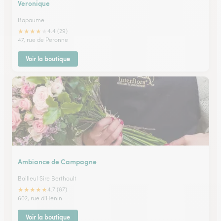
Veronique
Bapaume
★
★
★
★
★
4.4 (29)
47, rue de Peronne
Voir la boutique
Ambiance de Campagne
Bailleul Sire Berthoult
★
★
★
★
★
4.7 (87)
602, rue d'Henin
Voir la boutique