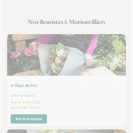
Nos fleuristes à Morionvilliers
A Fleur de Pot
Liffol le Grand
★
★
★
★
★
4.5 (22)
43, rue de l'Orme
Voir la boutique