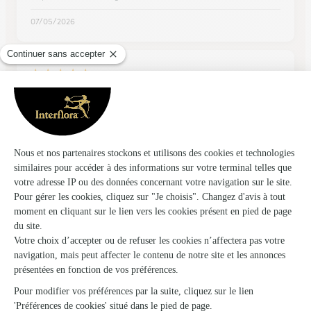
07/05/2026
★
★
★
★
★
La solution quand on est loin
Un site convivial. un choix varié et une expédition dans les
délais.
07/05/2026
Trustpilot
Échantillon d'avis clients fourni via Trustpilot.
Voir tous
les avis de la marque Interflora sur Trustpilot
Livraison de fleurs à Morionvilliers et
autour : les villes proches couvertes par le