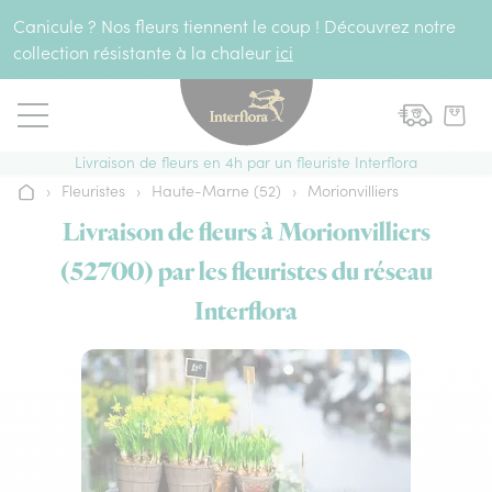
Aller au contenu
Canicule ? Nos fleurs tiennent le coup ! Découvrez notre
collection résistante à la chaleur
ici
Livraison de fleurs en 4h par un fleuriste Interflora
›
Fleuristes
›
Haute-Marne (52)
›
Morionvilliers
Accueil
Livraison de fleurs à Morionvilliers
(52700) par les fleuristes du réseau
Interflora