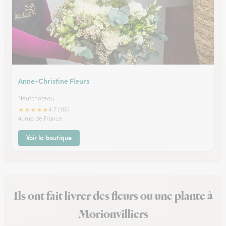
Anne-Christine Fleurs
Neufchateau
★
★
★
★
★
4.7 (115)
4, rue de France
Voir la boutique
Ils ont fait livrer des fleurs ou une plante à
Morionvilliers