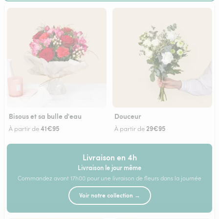
Bisous et sa bulle d'eau
Douceur
41€95
29€95
À partir de
À partir de
Livraison en 4h
Livraison le jour même
Commandez avant 17h00 pour une livraison de fleurs dans la journée
Voir notre collection →