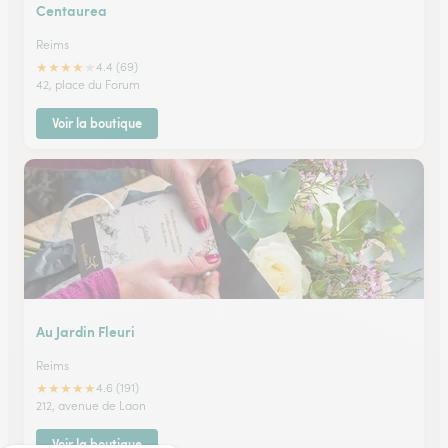
Centaurea
Reims
★
★
★
★
★
4.4 (69)
42, place du Forum
Voir la boutique
Au Jardin Fleuri
Reims
★
★
★
★
★
4.6 (191)
212, avenue de Laon
Voir la boutique