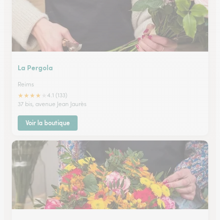
La Pergola
Reims
★
★
★
★
★
4.1 (133)
37 bis, avenue Jean Jaurès
Voir la boutique