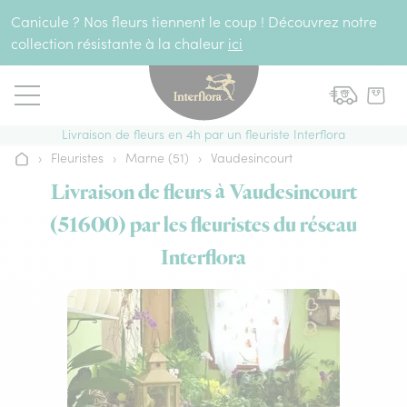
Aller au contenu
Canicule ? Nos fleurs tiennent le coup ! Découvrez notre
collection résistante à la chaleur
ici
Livraison de fleurs en 4h par un fleuriste Interflora
›
Fleuristes
›
Marne (51)
›
Vaudesincourt
Accueil
Livraison de fleurs à Vaudesincourt
(51600) par les fleuristes du réseau
Interflora