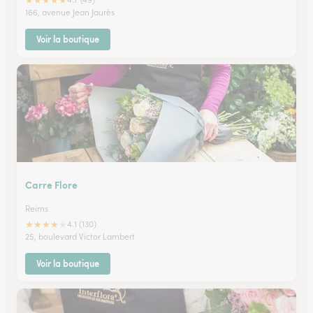
★
★
★
★
★
166, avenue Jean Jaurès
Voir la boutique
Carre Flore
Reims
★
★
★
★
★
4.1 (130)
25, boulevard Victor Lambert
Voir la boutique