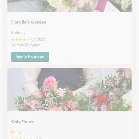
Floralie’s Garden
Betheny
★
★
★
★
★
4.3 (7123)
38, Voie Romaine
Voir la boutique
Only Fleurs
Reims
4.7 (49)