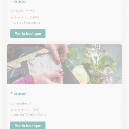
Floraison
Witry les Reims
★
★
★
★
★
3.8 (45)
1, rue du Poisson vert
Voir la boutique
Floraison
Cormontreuil
★
★
★
★
★
4.1 (133)
2, rue du Docteur Roux
Voir la boutique