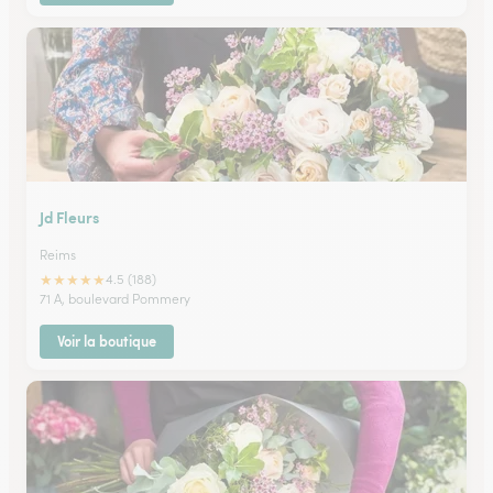
Jd Fleurs
Reims
★
★
★
★
★
4.5 (188)
71 A, boulevard Pommery
Voir la boutique