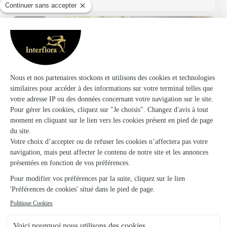
Marguerite
Reims
★
★
★
★
★
3.9 (108)
21 rue Martin Peller
Voir la boutique