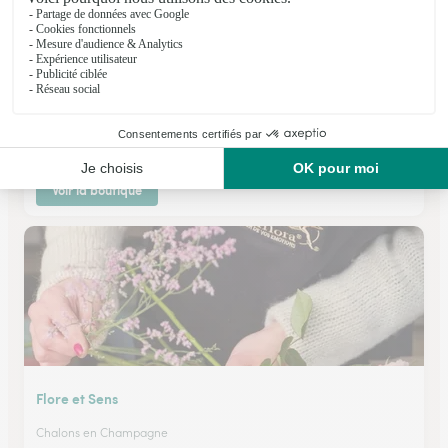
La Rose Rouge
Reims
★
★
★
★
★
4.7 (31)
400, Avenue de Laon
Voir la boutique
Flore et Sens
Chalons en Champagne