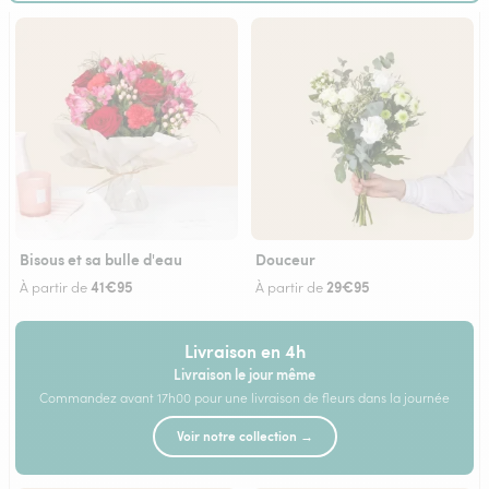
Bisous et sa bulle d'eau
Douceur
41€95
29€95
À partir de
À partir de
Livraison en 4h
Livraison le jour même
Commandez avant 17h00 pour une livraison de fleurs dans la journée
Voir notre collection →