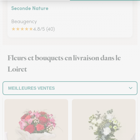
Seconde Nature
Beaugency
★
★
★
★
★
4.8/5 (40)
Fleurs et bouquets en livraison dans le
Loiret