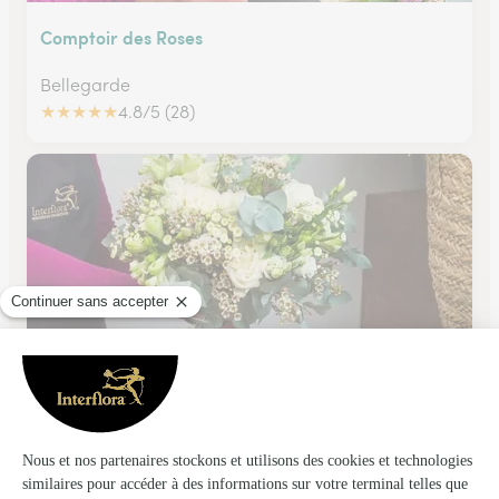
Comptoir des Roses
Bellegarde
★
★
★
★
★
4.8/5 (28)
Ma Vie les Fleurs
Courtenay
★
★
★
★
★
4.8/5 (65)