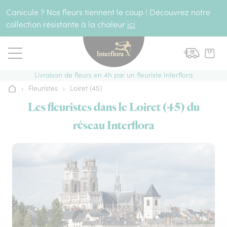
Aller au contenu
Canicule ? Nos fleurs tiennent le coup ! Découvrez notre
collection résistante à la chaleur
ici
Livraison de fleurs en 4h par un fleuriste Interflora
›
Fleuristes
›
Loiret (45)
Accueil
Les fleuristes dans le Loiret (45) du
réseau Interflora