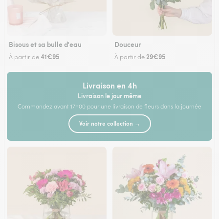
Bisous et sa bulle d'eau
Douceur
41€95
29€95
À partir de
À partir de
Livraison en 4h
Livraison le jour même
Commandez avant 17h00 pour une livraison de fleurs dans la journée
Voir notre collection →