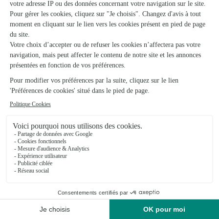
Graines de Pollen
Neuville Aux Bois
★
★
★
★
★
4.8/5 (65)