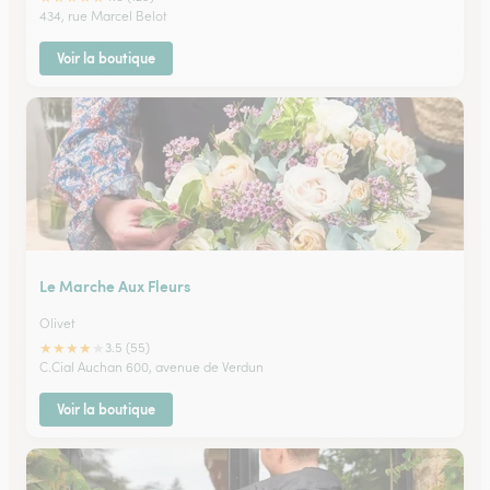
434, rue Marcel Belot
Voir la boutique
Le Marche Aux Fleurs
Olivet
★
★
★
★
★
3.5 (55)
C.Cial Auchan 600, avenue de Verdun
Voir la boutique