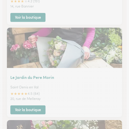
★
★
★
★
★
4.2 (151)
14, rue Bannier
Voir la boutique
Le Jardin du Pere Morin
Saint Denis en Val
★
★
★
★
★
4.5 (64)
20, rue de Melleray
Voir la boutique