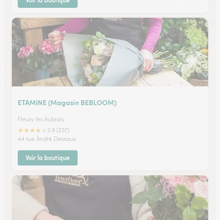
Voir la boutique
ETAMINE (Magasin BEBLOOM)
Fleury les Aubrais
★
★
★
★
★
3.9 (237)
44 rue André Dessaux
Voir la boutique