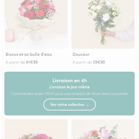
Bisous et sa bulle d'eau
Douceur
41€95
29€95
À partir de
À partir de
Livraison en 4h
Livraison le jour même
Commandez avant 17h00 pour une livraison de fleurs dans la journée
Voir notre collection →