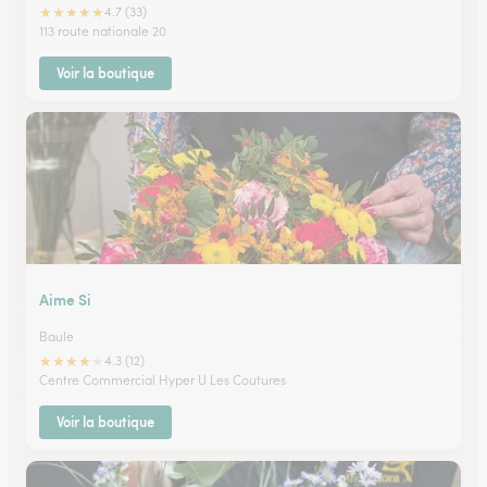
★
★
★
★
★
4.7 (33)
113 route nationale 20
Voir la boutique
Aime Si
Baule
★
★
★
★
★
4.3 (12)
Centre Commercial Hyper U Les Coutures
Voir la boutique