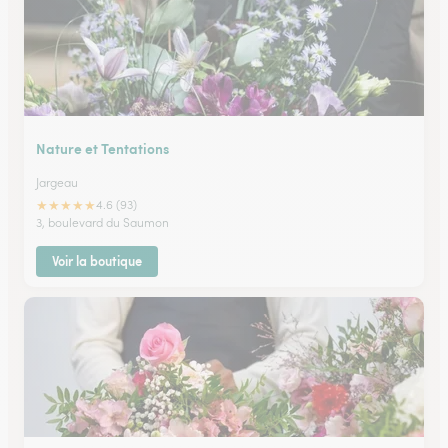
Nature et Tentations
Jargeau
★
★
★
★
★
4.6 (93)
3, boulevard du Saumon
Voir la boutique