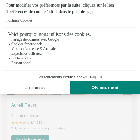
ETAMINE (Magasin BEBLOOM)
St Jean de la Ruelle
★
★
★
★
★
4.4 (173)
34 rue Charles Beauhaire
Voir la boutique
Aurell Fleurs
St Jean de Braye
★
★
★
★
★
4.1 (230)
119, avenue Louis Joseph Soulas