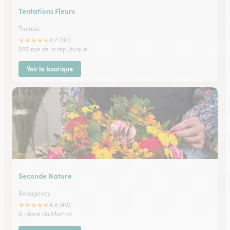
Tentations Fleurs
Trainou
★
★
★
★
★
4.7 (110)
985 rue de la république
Voir la boutique
Seconde Nature
Beaugency
★
★
★
★
★
4.8 (40)
8, place du Martroi