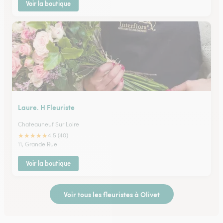
Voir la boutique
Laure. H Fleuriste
Chateauneuf Sur Loire
★
★
★
★
★
4.5 (40)
11, Grande Rue
Voir la boutique
Voir tous les fleuristes à Olivet