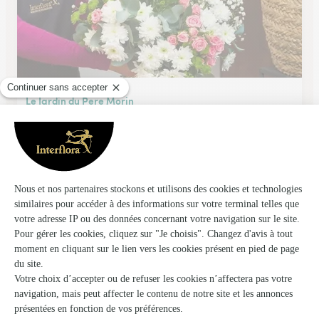
Le Jardin du Pere Morin
Orleans
★
★
★
★
★
4.5 (36)
136, rue fbg Saint Vincent
Voir la boutique