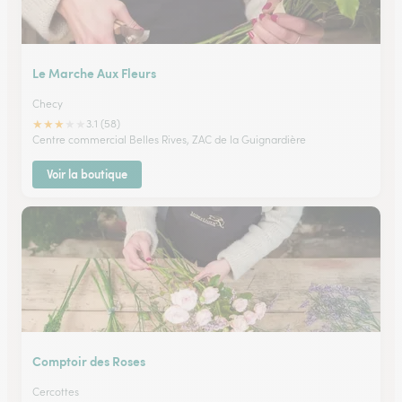
Le Marche Aux Fleurs
Checy
★
★
★
★
★
3.1 (58)
Centre commercial Belles Rives, ZAC de la Guignardière
Voir la boutique
Comptoir des Roses
Cercottes