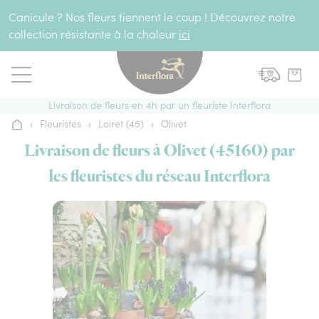
Aller au contenu
Canicule ? Nos fleurs tiennent le coup ! Découvrez notre
collection résistante à la chaleur
ici
Livraison de fleurs en 4h par un fleuriste Interflora
›
Fleuristes
›
Loiret (45)
›
Olivet
Accueil
Livraison de fleurs à Olivet (45160) par
les fleuristes du réseau Interflora