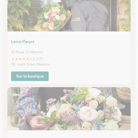
Loire Fleurs
St Pryve St Mesmin
★
★
★
★
★
4.5 (117)
78, route Saint Mesmin
Voir la boutique