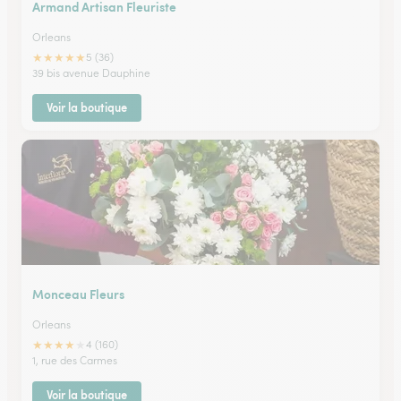
Armand Artisan Fleuriste
Orleans
★
★
★
★
★
5 (36)
39 bis avenue Dauphine
Voir la boutique
Monceau Fleurs
Orleans
★
★
★
★
★
4 (160)
1, rue des Carmes
Voir la boutique