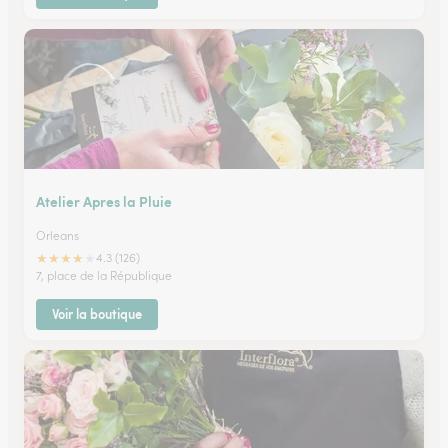
Atelier Apres la Pluie
Orleans
★
★
★
★
★
4.3 (126)
7, place de la République
Voir la boutique