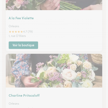
A la Fee Violette
Orleans
★
★
★
★
★
4.7 (79)
1, rue D'Illiers
Voir la boutique
Charline Pritscaloff
Orleans