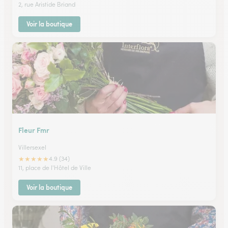
2, rue Aristide Briand
Voir la boutique
Fleur Fmr
Villersexel
★
★
★
★
★
4.9 (34)
11, place de l'Hôtel de Ville
Voir la boutique