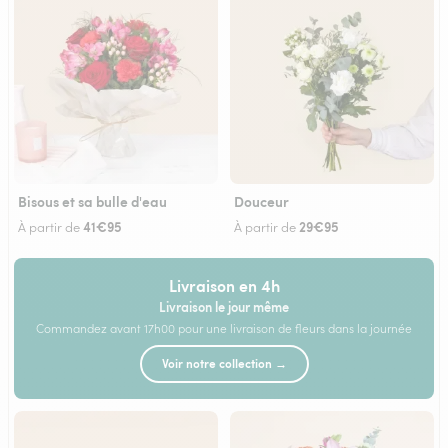
Bisous et sa bulle d'eau
Douceur
41€95
29€95
À partir de
À partir de
Livraison en 4h
Livraison le jour même
Commandez avant 17h00 pour une livraison de fleurs dans la journée
Voir notre collection →