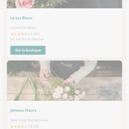
Le Lys Blanc
Luxeuil les Bains
★
★
★
★
★
4.5 (67)
28, rue Victor Genoux
Voir la boutique
Jatteau Fleurs
Saint Loup Sur Semouse
★
★
★
★
★
3.8 (13)