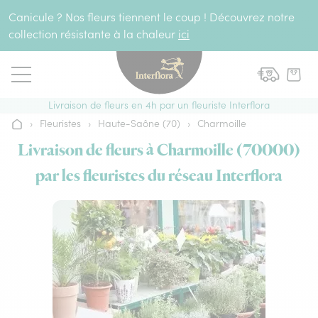
Aller au contenu
Canicule ? Nos fleurs tiennent le coup ! Découvrez notre
collection résistante à la chaleur
ici
Livraison de fleurs en 4h par un fleuriste Interflora
›
Fleuristes
›
Haute-Saône (70)
›
Charmoille
Accueil
Livraison de fleurs à Charmoille (70000)
par les fleuristes du réseau Interflora