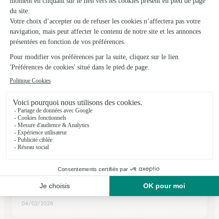
Lure
★
★
★
★
★
3.9 (87)
1, boulevard du Parc
Voir la boutique
Ils ont fait livrer des fleurs ou une plante à
Charmoille
★
★
★
★
★
Bien,,Bien g
Bien,,Bien g
04/02/2026