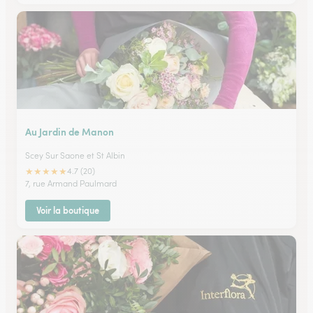
Au Jardin de Manon
Scey Sur Saone et St Albin
★
★
★
★
★
4.7 (20)
7, rue Armand Paulmard
Voir la boutique