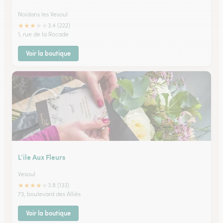
Noidans les Vesoul
★
★
★
★
★
3.4 (222)
1, rue de la Rocade
Voir la boutique
L’ile Aux Fleurs
Vesoul
★
★
★
★
★
3.8 (133)
73, boulevard des Alliés
Voir la boutique