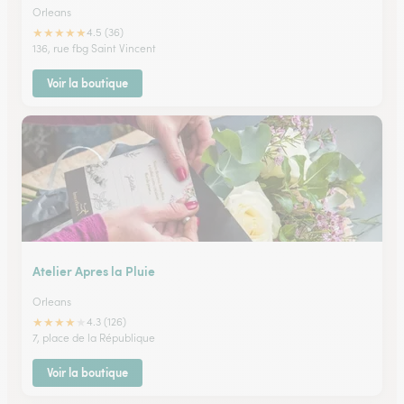
Orleans
★
★
★
★
★
4.5 (36)
136, rue fbg Saint Vincent
Voir la boutique
Atelier Apres la Pluie
Orleans
★
★
★
★
★
4.3 (126)
7, place de la République
Voir la boutique