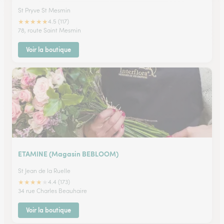
St Pryve St Mesmin
★
★
★
★
★
4.5 (117)
78, route Saint Mesmin
Voir la boutique
ETAMINE (Magasin BEBLOOM)
St Jean de la Ruelle
★
★
★
★
★
4.4 (173)
34 rue Charles Beauhaire
Voir la boutique