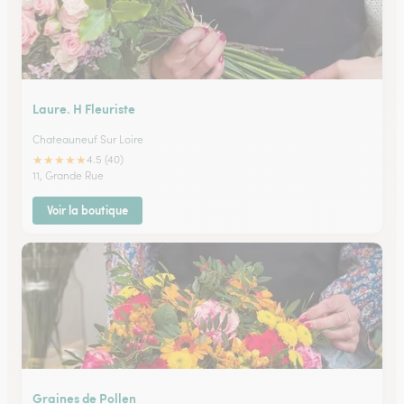
Laure. H Fleuriste
Chateauneuf Sur Loire
★
★
★
★
★
4.5 (40)
11, Grande Rue
Voir la boutique
Graines de Pollen