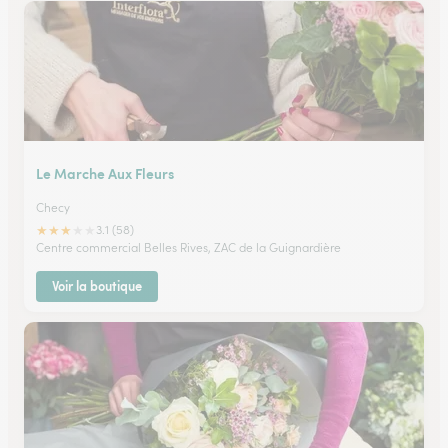
Le Marche Aux Fleurs
Checy
★
★
★
★
★
3.1 (58)
Centre commercial Belles Rives, ZAC de la Guignardière
Voir la boutique