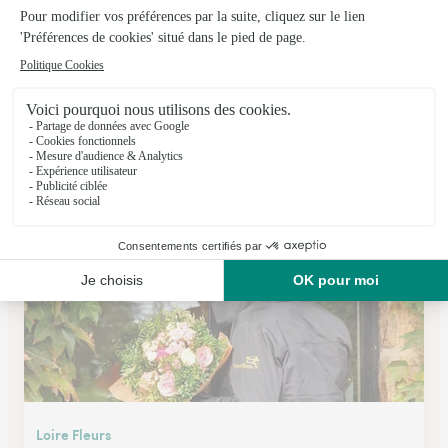
Monceau Fleurs
Orleans
★
★
★
★
★
4 (160)
1, rue des Carmes
Voir la boutique
Loire Fleurs