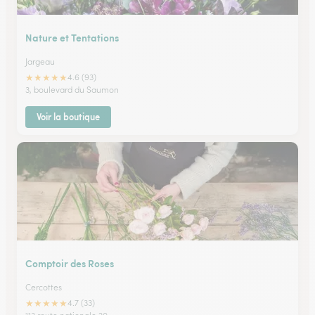
Nature et Tentations
Jargeau
★
★
★
★
★
4.6 (93)
3, boulevard du Saumon
Voir la boutique
Comptoir des Roses
Cercottes
★
★
★
★
★
4.7 (33)