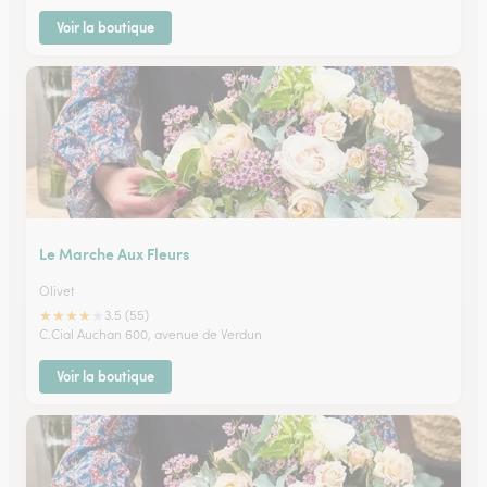
Voir la boutique
Le Marche Aux Fleurs
Olivet
★
★
★
★
★
3.5 (55)
C.Cial Auchan 600, avenue de Verdun
Voir la boutique