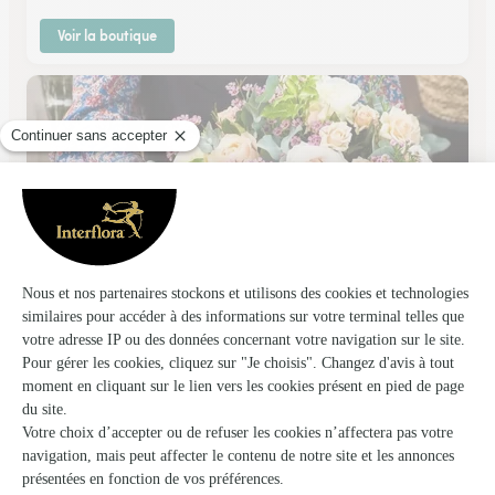
Voir la boutique
Charline Pritscaloff
Orleans
★
★
★
★
★
4.2 (151)
14, rue Bannier
Voir la boutique