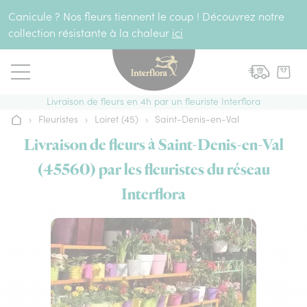
Aller au contenu
Canicule ? Nos fleurs tiennent le coup ! Découvrez notre
collection résistante à la chaleur
ici
Livraison de fleurs en 4h par un fleuriste Interflora
›
Fleuristes
›
Loiret (45)
›
Saint-Denis-en-Val
Accueil
Livraison de fleurs à Saint-Denis-en-Val
(45560) par les fleuristes du réseau
Interflora