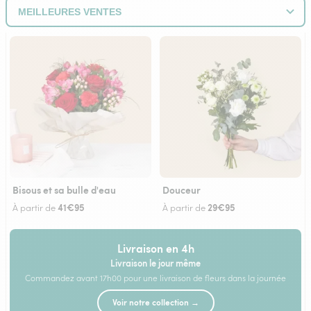
Bisous et sa bulle d'eau
Douceur
41€95
29€95
À partir de
À partir de
Livraison en 4h
Livraison le jour même
Commandez avant 17h00 pour une livraison de fleurs dans la journée
Voir notre collection →