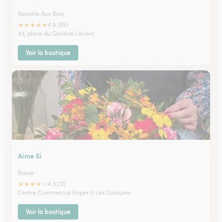
Neuville Aux Bois
★
★
★
★
★
4.8 (65)
42, place du Général Leclerc
Voir la boutique
Aime Si
Baule
★
★
★
★
★
4.3 (12)
Centre Commercial Hyper U Les Coutures
Voir la boutique