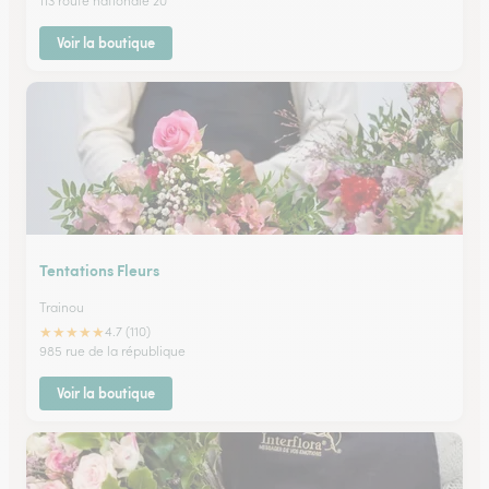
113 route nationale 20
Voir la boutique
Tentations Fleurs
Trainou
★
★
★
★
★
4.7 (110)
985 rue de la république
Voir la boutique