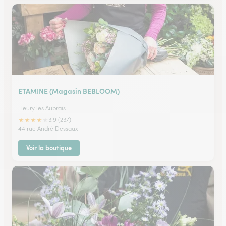
ETAMINE (Magasin BEBLOOM)
Fleury les Aubrais
★
★
★
★
★
3.9 (237)
44 rue André Dessaux
Voir la boutique