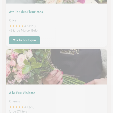
Atelier des Fleuristes
Olivet
★
★
★
★
★
4.8 (129)
434, rue Marcel Belot
Voir la boutique
A la Fee Violette
Orleans
★
★
★
★
★
4.7 (79)
1, rue D'Illiers