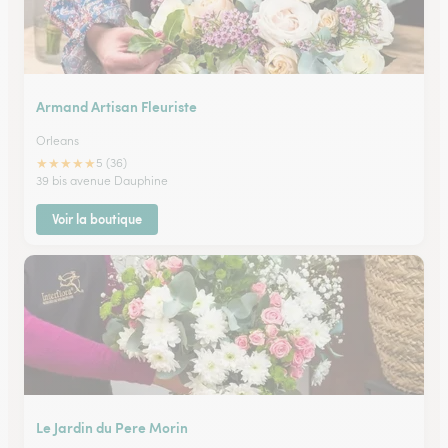
Armand Artisan Fleuriste
Orleans
★
★
★
★
★
5 (36)
39 bis avenue Dauphine
Voir la boutique
Le Jardin du Pere Morin