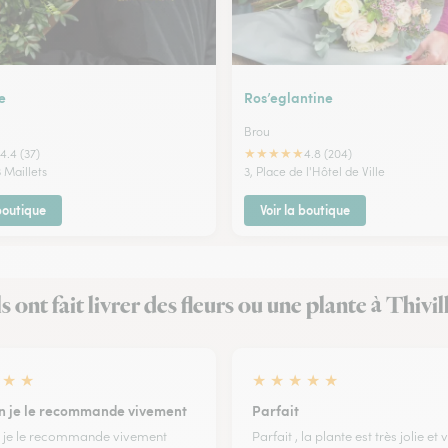
e
Ros’eglantine
Brou
★
★
★
★
★
4.4 (37)
4.8 (204)
3 Maillets
3, Place de l'Hôtel de Ville
 boutique
Voir la boutique
ls ont fait livrer des fleurs ou une plante à Thivil
★
★
★
★
★
★
★
en je le recommande vivement
Parfait
n je le recommande vivement
Parfait , la plante est très jolie et