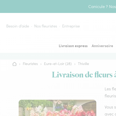
Aller au contenu
Canicule ? Nos 
Besoin d’aide
Nos fleuristes
Entreprise
Livraison express
Anniversaire
›
Fleuristes
›
Eure-et-Loir (28)
›
Thiville
Accueil
Livraison de fleurs 
Les fl
fleuri
Vous s
avec d