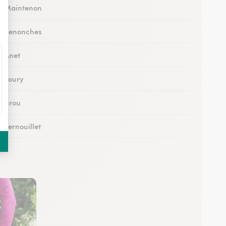
 à Maintenon
 à Senonches
à Anet
à Toury
à Brou
à Vernouillet
 à Saint-Lubin-des-Joncherets
à Lucé