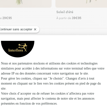
Soleil d'été
29€95
39€95
de
À partir de
Faire livrer des fleurs
 un fleuriste Interflora à Thiville et dans ses e
Les fle
Fleuristes 
Fleuristes