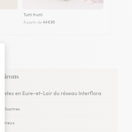
Tutti frutti
44€95
À partir de
nvirons
uristes en Eure-et-Loir du réseau Interflora
à Chartres
 à Dreux