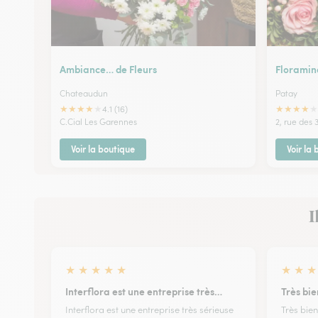
Ambiance… de Fleurs
Floramin
Chateaudun
Patay
★
★
★
★
★
★
★
★
★
★
4.1 (16)
C.Cial Les Garennes
2, rue des 
Voir la boutique
Voir la
I
★
★
★
★
★
★
★
★
Interflora est une entreprise très…
Très bi
Interflora est une entreprise très sérieuse
Très bie