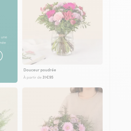
 une
rnée
Douceur poudrée
31€95
À partir de