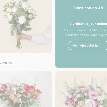
Livraison en 4h
—
Livraison le jour même
Commandez avant 17h00 pour
livraison de fleurs dans la jou
Voir notre collection →
29€95
de