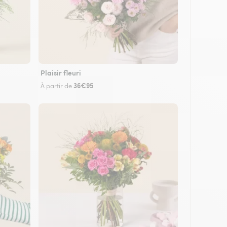
Plaisir fleuri
36€95
À partir de