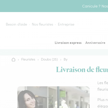
Aller au contenu
Canicule ? Nos 
Besoin d’aide
Nos fleuristes
Entreprise
Livraison express
Anniversaire
›
Fleuristes
›
Doubs (25)
›
By
Accueil
Livraison de fleu
Les fl
fleuri
Plus n
élégan