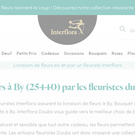
fleurs tiennent le coup ! Découvrez notre collection résistante
Recher
Deuil
Petits Prix
Cadeaux
Occasions
Bouquets
Roses
Pla
Livraison de fleurs en 4h par un fleuriste Interflora
rs à By (25440) par les fleuristes du
euristes Interflora assurent la livraison de fleurs à By. Bouquet
ste à By. Interflora Doubs vous guide vers le meilleur choix de 
aturel et sensible que tout autre cadeau, les fleurs permette
te. Les artisans fleuristes Doubs ont donc imaginé une collecti