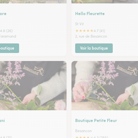
lore
Hello Fleurette
St Vit
★
★
★
★
★
4.6 (26)
4.7 (41)
 Faramand
2, rue de Besancon
 boutique
Voir la boutique
ani
Boutique Petite Fleur
Besancon
★
★
★
★
★
4.6 (21)
4.3 (255)