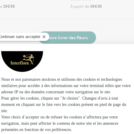
29€95
39€95
de
À partir de
Faire livrer des fleurs
vez un fleuriste Interflora à By et dans ses env
Les fl
Fleuristes
Fleuristes
Fleuristes