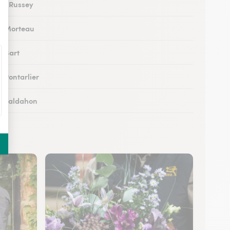
 au Russey
 à Morteau
à Bart
à Pontarlier
 à Valdahon
 à Rougemont
 à Avanne-Aveney