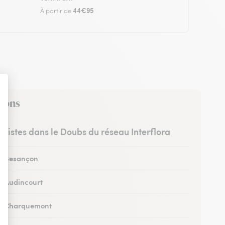
44€95
À partir de
irons
euristes dans le Doubs du réseau Interflora
 à Besançon
 à Audincourt
 à Charquemont