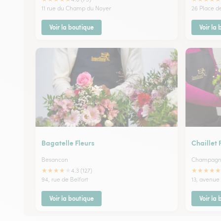
11 rue du Champ du Noyer
26 Place d
Voir la boutique
Voir la
Bagatelle Fleurs
Chaillet 
Besancon
Champagn
★
★
★
★
★
★
★
★
★
★
4.3 (127)
94, rue de Belfort
13, avenue
Voir la boutique
Voir la