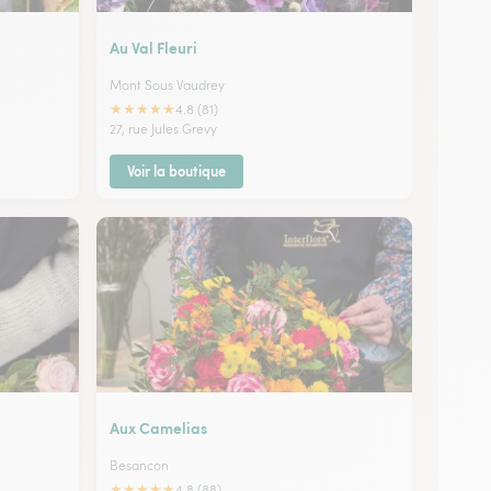
Au Val Fleuri
Mont Sous Vaudrey
★
★
★
★
★
4.8 (81)
27, rue Jules Grevy
Voir la boutique
Aux Camelias
Besancon
★
★
★
★
★
4.8 (88)