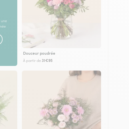
 une
rnée
Douceur poudrée
31€95
À partir de