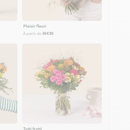
Plaisir fleuri
36€95
À partir de
Tutti frutti