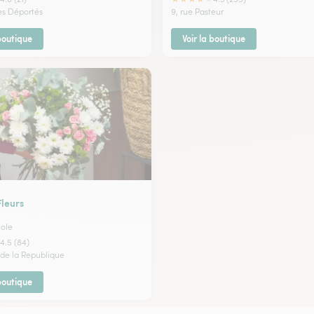
es Déportés
9, rue Pasteur
 boutique
Voir la boutique
Fleurs
ole
4.5 (84)
 de la Republique
 boutique