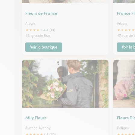
Fleurs de France
France F
Arbois
Arbois
★
★
★
★
★
★
★
★
★
★
4.4 (19)
49, grande Rue
47, rue de
Voir la boutique
Voir la
Mily Fleurs
Fleurs D’
Avanne Aveney
Poligny
★
★
★
★
★
★
★
★
★
★
4.6 (79)