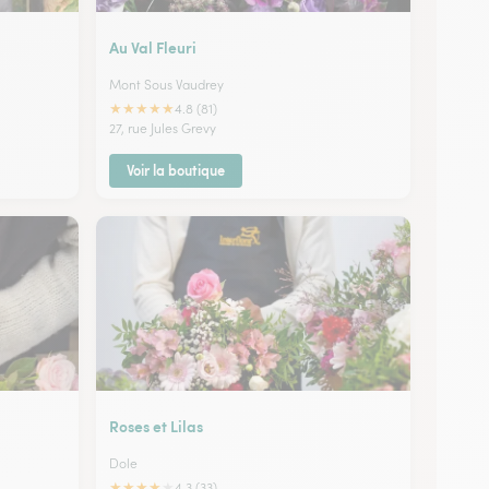
Au Val Fleuri
Mont Sous Vaudrey
★
★
★
★
★
4.8 (81)
27, rue Jules Grevy
Voir la boutique
Roses et Lilas
Dole
★
★
★
★
★
4.3 (33)