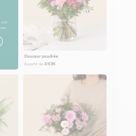
 une
rnée
Douceur poudrée
31€95
À partir de