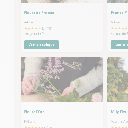
Fleurs de France
France F
Arbois
Arbois
★
★
★
★
★
★
★
★
★
★
4.4 (19)
49, grande Rue
47, rue de
Voir la boutique
Voir la
Fleurs D’ani
Mily Fleu
Poligny
Avanne Av
★
★
★
★
★
★
★
★
★
★
4.6 (21)