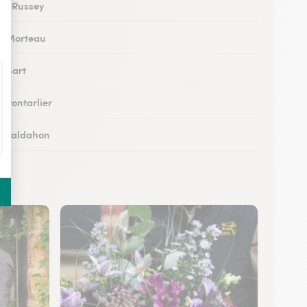
 au Russey
 à Morteau
à Bart
à Pontarlier
 à Valdahon
 à Rougemont
 à Avanne-Aveney