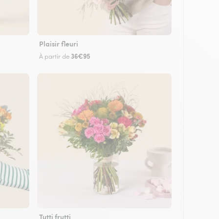
Plaisir fleuri
36€95
À partir de
Tutti frutti