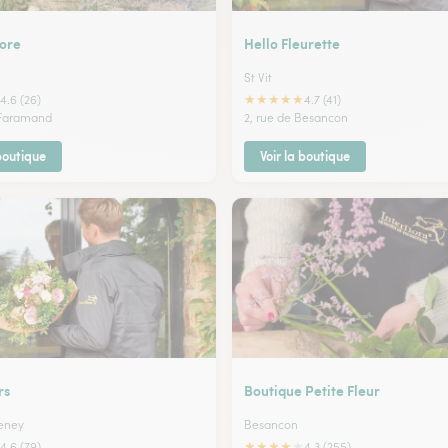
lore
Hello Fleurette
St Vit
★
★
★
★
★
4.6 (26)
4.7 (41)
 Faramand
2, rue de Besancon
 boutique
Voir la boutique
rs
Boutique Petite Fleur
eney
Besancon
★
★
★
★
★
4.6 (79)
4.3 (255)