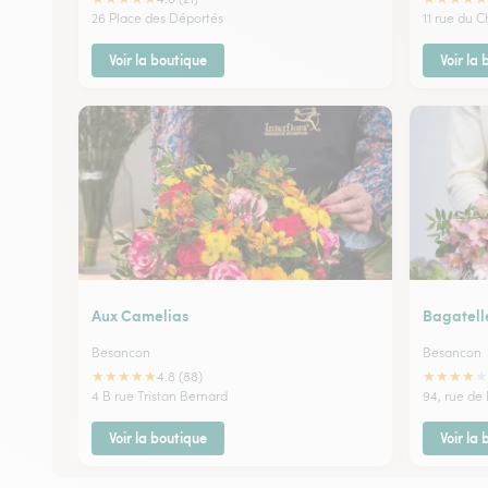
26 Place des Déportés
11 rue du 
Voir la boutique
Voir la
Aux Camelias
Bagatell
Besancon
Besancon
★
★
★
★
★
★
★
★
★
★
4.8 (88)
4 B rue Tristan Bernard
94, rue de 
Voir la boutique
Voir la