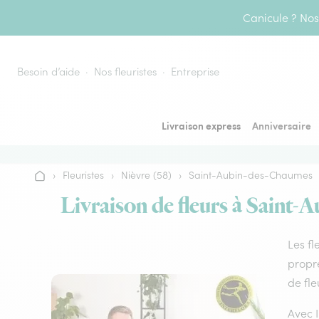
Aller au contenu
Canicule ? Nos 
Besoin d’aide
Nos fleuristes
Entreprise
Livraison express
Anniversaire
›
Fleuristes
›
Nièvre (58)
›
Saint-Aubin-des-Chaumes
Accueil
Livraison de fleurs à Saint-
Les fl
propre
de fle
Avec I