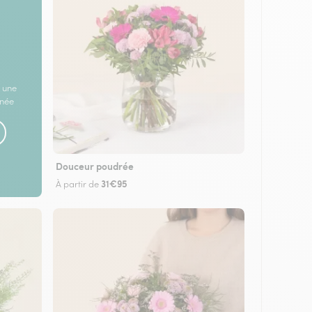
 une
rnée
Douceur poudrée
31€95
À partir de