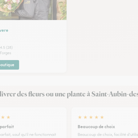
vere
4.5 (28)
 Forges
 boutique
it livrer des fleurs ou une plante à Saint-Aubin-
★
★
★
★
★
★
★
parfait
Beaucoup de choix
arfait, sauf qu'il ne fonctionnait
Beaucoup de choix, facilité d'utili