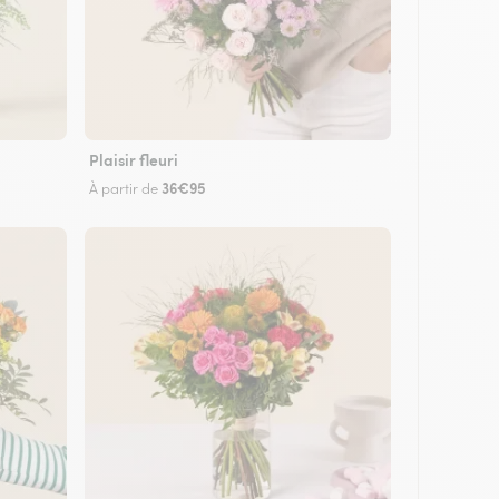
Plaisir fleuri
36€95
À partir de