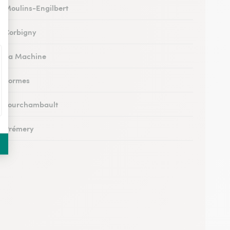
 à Moulins-Engilbert
 à Corbigny
 à La Machine
 à Lormes
 à Fourchambault
 à Prémery
à La Charité-sur-Loire
 à Saint-Parize-le-Châtel