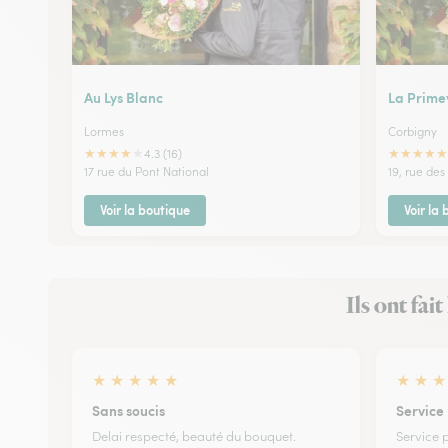
Au Lys Blanc
La Prime
Lormes
Corbigny
★
★
★
★
★
★
★
★
★
★
4.3 (16)
17 rue du Pont National
19, rue des
Voir la boutique
Voir la
Ils ont fa
★
★
★
★
★
★
★
★
Sans soucis
Service 
Delai respecté, beauté du bouquet.
Service p