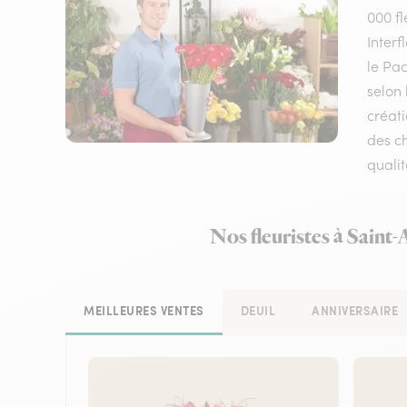
000 fl
Inter
le Pac
selon 
créati
des ch
qualit
Nos fleuristes à Saint
MEILLEURES VENTES
DEUIL
ANNIVERSAIRE