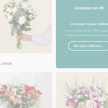
Livraison en 4h
—
Livraison le jour même
Commandez avant 17h00 pour
livraison de fleurs dans la jou
Voir notre collection →
29€95
de