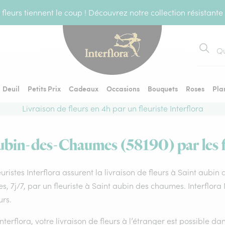
fleurs tiennent le coup ! Découvrez notre collection résistante
Recher
Deuil
Petits Prix
Cadeaux
Occasions
Bouquets
Roses
Pla
Livraison de fleurs en 4h par un fleuriste Interflora
Aubin-des-Chaumes (58190) par les fl
euristes Interflora assurent la livraison de fleurs à Saint aubi
s, 7j/7, par un fleuriste à Saint aubin des chaumes. Interflor
urs.
nterflora, votre livraison de fleurs à l’étranger est possible 