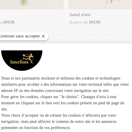
Soleil d'été
29€95
39€95
de
À partir de
Faire livrer des fleurs
riste Interflora à Saint-Aubin-des-Chaumes et d
Les fl
Fleuristes
Fleuristes